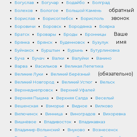
Богуслав
Богучар
Бодайбо
Болград
обратный
Болехов
Бологое
Большой Камень
звонок
Борислав
Борисоглебск
Борисполь
Боровичи
Боровск
Бородянка
Боярка
Ваше
Братск
Бровары
Броды
Бронницы
имя
Брянка
Брянск
Буденновск
Бузулук
Буйнакск
Бурштын
Бурынь
Бутурлиновка
Буча
Бучач
Валки
Валуйки
Ванино
Варва
Васильков
Великая Лепетиха
(обязательно)
Великие Луки
Великий Берёзный
Великий Новгород
Великий Устюг
Вельск
Верхнеднепровск
Верхний Уфалей
Верхняя Пышма
Верхняя Салда
Веселый
Вешенская
Взморье
Видное
Вилково
Вилючинск
Винница
Виноградов
Вихоревка
Вишнёвое
Владивосток
Владикавказ
Владимир-Волынский
Внуково
Вознесенск