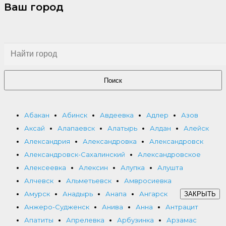
Ваш город
Поиск
Абакан
Абинск
Авдеевка
Адлер
Азов
Аксай
Алапаевск
Алатырь
Алдан
Алейск
Александрия
Александровка
Александровск
Александровск-Сахалинский
Александровское
Алексеевка
Алексин
Алупка
Алушта
Алчевск
Альметьевск
Амвросиевка
Амурск
Анадырь
Анапа
Ангарск
ЗАКРЫТЬ
Анжеро-Судженск
Анива
Анна
Антрацит
Апатиты
Апрелевка
Арбузинка
Арзамас