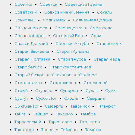
Собинка
Советск
Советская Гавань
Советский
Совхоз имени Ленина
Сокаль
Сокиряны
Соликамск
Солнечная Долина
Солнечногорск
Солоницевка
Сортавала
Сосновоборск
Сосновый Бор
Сочи
Спасск-Дальний
Средняя Ахтуба
Ставрополь
Старая Выжевка
Старая Купавна
Старая Полтавка
Старая Русса
Старая Чара
Старобельск
Староконстантинов
Старый Оскол
Стаханов
Степное
Стерлитамак
Сторожинец
Стрежевой
Стрый
Ступино
Суворов
Судак
Сумы
Сургут
Сухой Лог
Сходня
Сызрань
Сыктывкар
Сысерть
Таврийск
Таганрог
Тайга
Тайшет
Таксимо
Тамбов
Тарасовский
Тарко-сале
Татищево
Таштагол
Тверь
Тейково
Темрюк