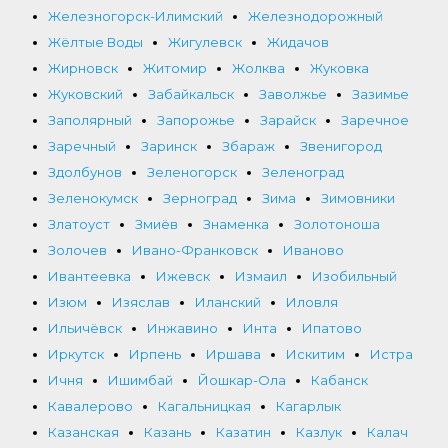
Железногорск-Илимский
Железнодорожный
Жёлтые Воды
Жигулевск
Жидачов
Жирновск
Житомир
Жолква
Жуковка
Жуковский
Забайкальск
Заволжье
Зазимье
Заполярный
Запорожье
Зарайск
Заречное
Заречный
Заринск
Збараж
Звенигород
Здолбунов
Зеленогорск
Зеленоград
Зеленокумск
Зерноград
Зима
Зимовники
Златоуст
Змиёв
Знаменка
Золотоноша
Золочев
Ивано-Франковск
Иваново
Ивантеевка
Ижевск
Измаил
Изобильный
Изюм
Изяслав
Иланский
Иловля
Ильичёвск
Инжавино
Инта
Ипатово
Иркутск
Ирпень
Иршава
Искитим
Истра
Ичня
Ишимбай
Йошкар-Ола
Кабанск
Кавалерово
Кагальницкая
Кагарлык
Казанская
Казань
Казатин
Казлук
Калач