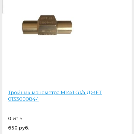
Тройник манометра М14х1 G1/4 ДЖЕТ
013300084-1
0
из 5
650
руб.