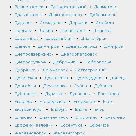
Гусиноозерск
Гусь Хрустальный
Далматово
Дальнегорск
Дальнереченск
Дебальцево
Дедовск
Демидово
Деражня
Дербент
Дергачи
Десна
Десногорск
Джанкой
Дзержинск
Дзержинский
Дивногорск
Дивное
Димитров
Димитровград
Дмитров
Днепродзержинск
Днепропетровск
Днепрорудное
Добромиль
Доброполье
Добрянка
Докучаевск
Долгопрудный
Долинская
Доманёвка
Домодедово
Донецк
Дрогобыч
Дружковка
Дубна
Дубовка
Дубровица
Дудинка
Дунаевцы
Евпатория
Егорлык
Егорлыкская
Егорьевск
Ейск
Екатеринбург
Елабуга
Елань
Елец
Елизово
Еманжелинск
Емильчино
Енакиево
Ерофей-Павлович
Ессентуки
Ефремов
Железноводск
Железногорск