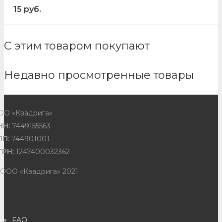
15
руб.
С этим товаром покупают
Недавно просмотренные товары
ОО «Квадрига»
НН:
7449155563
ПП:
744901001
ГРН:
1247400032362
 ООО «Квадрига» 2021
FAQ