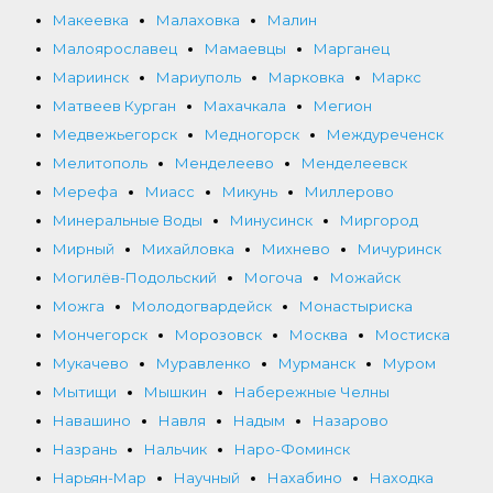
Макеевка
Малаховка
Малин
Малоярославец
Мамаевцы
Марганец
Мариинск
Мариуполь
Марковка
Маркс
Матвеев Курган
Махачкала
Мегион
Медвежьегорск
Медногорск
Междуреченск
Мелитополь
Менделеево
Менделеевск
Мерефа
Миасс
Микунь
Миллерово
Минеральные Воды
Минусинск
Миргород
Мирный
Михайловка
Михнево
Мичуринск
Могилёв-Подольский
Могоча
Можайск
Можга
Молодогвардейск
Монастыриска
Мончегорск
Морозовск
Москва
Мостиска
Мукачево
Муравленко
Мурманск
Муром
Мытищи
Мышкин
Набережные Челны
Навашино
Навля
Надым
Назарово
Назрань
Нальчик
Наро-Фоминск
Нарьян-Мар
Научный
Нахабино
Находка