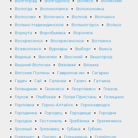
Волгоград
Волгодонск
Волжск
Волжский
Вологда
Волоколамск
Волоконовка
Волосово
Волочиск
Волхов
Волчанск
Вольно-Надеждинское
Вольногорск
Вольск
Воркута
Воробьевка
Воронеж
Воскресенск
Воскресенское
Воткинск
Всеволожск
Вурнары
Выборг
Выкса
Вырица
Выселки
Высокий
Вышгород
Вышний Волочек
Вязовая
Вязьма
Вятские Поляны
Гаврилов-ям
Гагарин
Гадяч
Гай
Галенки
Галич
Гатчина
Геленджик
Геническ
Георгиевск
Глазов
Глухов
Глыбокая
Голая Пристань
Голицыно
Горловка
Горно-Алтайск
Горнозаводск
Городенка
Городец
Городище
Городня
Городок
Гостомель
Гребёнка
Гремячинск
Грозный
Грязовец
Губаха
Губкин
Гудермес
Гуково
Гулькевичи
Гуляйполе