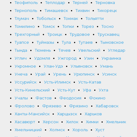
Теофиполь
Теплодар
Терней
Терновка
Тернополь
Тимашевск
Тихвин
Тихорецк
Тлумач
Тобольск
Токмак
Тольятти
Томилино
Томск
Топки
Торез
Тосно
Трехгорный
Троицк
Трудовое
Трускавец
Туапсе
Туймазы
Тула
Тутаев
Тымовское
Тында
Тюмень
Тячев
Увельский
Угледар
Углич
Удомля
Ужгород
Узин
Украинка
Укромное
Улан-Удэ
Ульяновск
Умань
Унеча
Урай
Урень
Урюпинск
Усинск
Уссурийск
Усть-Илимск
Усть-Катав
Усть-Кинельский
Усть-Кут
Уфа
Ухта
Учалы
Фастов
Феодосия
Фокино
Фролово
Фрязево
Фрязино
Хабаровск
Ханты-Мансийск
Харцызск
Харьков
Хасавюрт
Херсон
Хилок
Химки
Хмельник
Хмельницкий
Холмск
Хороль
Хуст