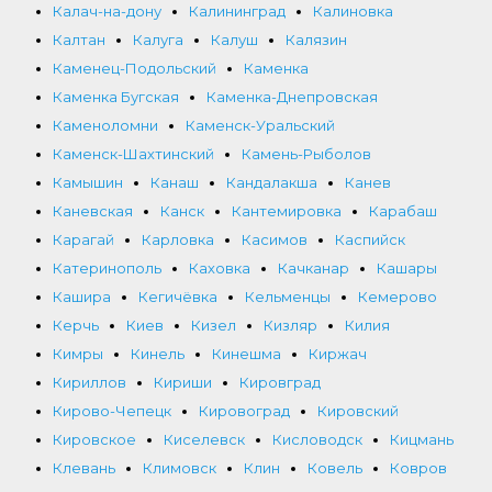
Калач-на-дону
Калининград
Калиновка
Калтан
Калуга
Калуш
Калязин
Каменец-Подольский
Каменка
Каменка Бугская
Каменка-Днепровская
Каменоломни
Каменск-Уральский
Каменск-Шахтинский
Камень-Рыболов
Камышин
Канаш
Кандалакша
Канев
Каневская
Канск
Кантемировка
Карабаш
Карагай
Карловка
Касимов
Каспийск
Катеринополь
Каховка
Качканар
Кашары
Кашира
Кегичёвка
Кельменцы
Кемерово
Керчь
Киев
Кизел
Кизляр
Килия
Кимры
Кинель
Кинешма
Киржач
Кириллов
Кириши
Кировград
Кирово-Чепецк
Кировоград
Кировский
Кировское
Киселевск
Кисловодск
Кицмань
Клевань
Климовск
Клин
Ковель
Ковров