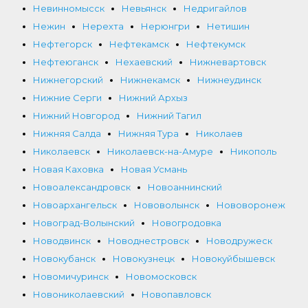
Невинномысск
Невьянск
Недригайлов
Нежин
Нерехта
Нерюнгри
Нетишин
Нефтегорск
Нефтекамск
Нефтекумск
Нефтеюганск
Нехаевский
Нижневартовск
Нижнегорский
Нижнекамск
Нижнеудинск
Нижние Серги
Нижний Архыз
Нижний Новгород
Нижний Тагил
Нижняя Салда
Нижняя Тура
Николаев
Николаевск
Николаевск-на-Амуре
Никополь
Новая Каховка
Новая Усмань
Новоалександровск
Новоаннинский
Новоархангельск
Нововолынск
Нововоронеж
Новоград-Волынский
Новогродовка
Новодвинск
Новоднестровск
Новодружеск
Новокубанск
Новокузнецк
Новокуйбышевск
Новомичуринск
Новомосковск
Новониколаевский
Новопавловск