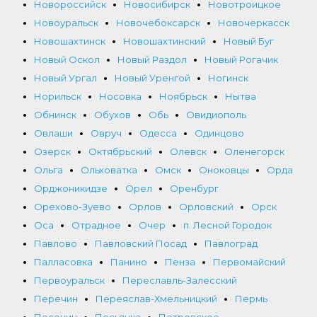
Новороссийск
Новосибирск
Новотроицкое
Новоуральск
Новочебоксарск
Новочеркасск
Новошахтинск
Новошахтинский
Новый Буг
Новый Оскол
Новый Раздол
Новый Рогачик
Новый Ургал
Новый Уренгой
Ногинск
Норильск
Носовка
Ноябрьск
Нытва
Обнинск
Обухов
Обь
Овидиополь
Овлаши
Овруч
Одесса
Одинцово
Озерск
Октябрьский
Олевск
Оленегорск
Ольга
Ольховатка
Омск
Оноковцы
Орда
Орджоникидзе
Орел
Оренбург
Орехово-Зуево
Орлов
Орловский
Орск
Оса
Отрадное
Очер
п. Лесной Городок
Павлово
Павловский Посад
Павлоград
Палласовка
Панино
Пенза
Первомайский
Первоуральск
Переславль-Залесский
Перечин
Переяслав-Хмельницкий
Пермь