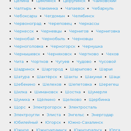
Целина
Цимлянск
Цюрупинск
Чайковский
Чалтырь
Чамзинка
Чапаевск
Чебаркуль
Чебоксары
Чегдомын
Челябинск
Червоноград
Череповец
Черкассы
Черкесск
Черневцы
Чернигов
Черниговка
Чернобай
Чернобыль
Черновцы
Черноголовка
Черногорск
Чернушка
Чернышевск
Черняховск
Чертково
Чехов
Чита
Чортков
Чугуев
Чудово
Чусовой
Шадринск
Шаргород
Шарыпово
Шарья
Шатура
Шахтёрск
Шахты
Шахунья
Шацк
Шебекино
Шелехов
Шепетовка
Шерегеш
Шилка
Шимановск
Шостка
Шумерля
Шумиха
Щёлкино
Щелково
Щербинка
Щорс
Электрогорск
Электросталь
Электроугли
Элиста
Энгельс
Энергодар
Юбилейный
Югорск
Южно-Сахалинск
Южное
Южноукраинск
Южноуральск
Юрга