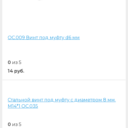
OC.009 Винт под муфту d6 мм
0
из 5
14
руб.
Стальной винт под муфту с диаметром 8 мм.
М14*1 OC.035
0
из 5