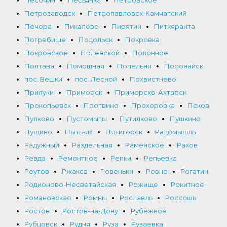
Песочин
Песьянка
Петровское
Петрозаводск
Петропавловск-Камчатский
Печора
Пикалево
Пирятин
Питкяранта
Погребище
Подольск
Покровка
Покровское
Полевской
Полонное
Полтава
Помошная
Попельня
Поронайск
пос. Вешки
пос. Лесной
Похвистнево
Прилуки
Приморск
Приморско-Ахтарск
Прокопьевск
Протвино
Прохоровка
Псков
Пулково
Пустомыты
Путилково
Пушкино
Пущино
Пыть-ях
Пятигорск
Радомышль
Радужный
Раздельная
Раменское
Рахов
Ревда
Ремонтное
Репки
Репьевка
Реутов
Ржакса
Ровеньки
Ровно
Рогатин
Родионово-Несветайская
Рожище
Рокитное
Романовская
Ромны
Рославль
Россошь
Ростов
Ростов-на-Дону
Рубежное
Рубцовск
Рудня
Руза
Рузаевка