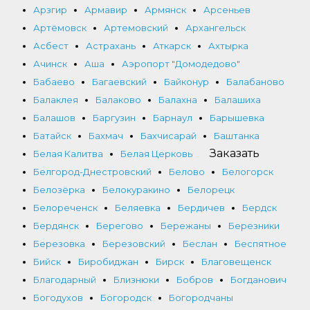
Арзгир
Армавир
Армянск
Арсеньев
Артёмовск
Артемовский
Архангельск
Асбест
Астрахань
Аткарск
Ахтырка
Ачинск
Аша
Аэропорт "Домодедово"
Бабаево
Багаевский
Байконур
Балабаново
Балаклея
Балаково
Балахна
Балашиха
Балашов
Баргузин
Барнаул
Барышевка
Батайск
Бахмач
Бахчисарай
Баштанка
Заказать
Белая Калитва
Белая Церковь
Белгород-Днестровский
Белово
Белогорск
Белозёрка
Белокуракино
Белорецк
Белореченск
Беляевка
Бердичев
Бердск
Бердянск
Берегово
Бережаны
Березники
Березовка
Березовский
Беслан
Беспятное
Бийск
Биробиджан
Бирск
Благовещенск
Благодарный
Близнюки
Бобров
Богданович
Богодухов
Богородск
Богородчаны