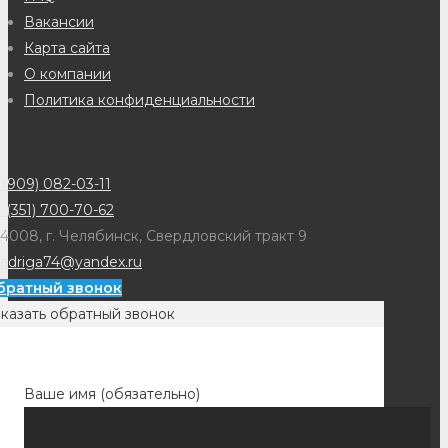
Вакансии
Карта сайта
О компании
Политика конфиденциальности
(909) 082-03-11
 (351) 700-70-62
4008, г. Челябинск, Свердловский тракт 9
adriga74@yandex.ru
братный звонок
казать обратный звонок
Ваше имя (обязательно)