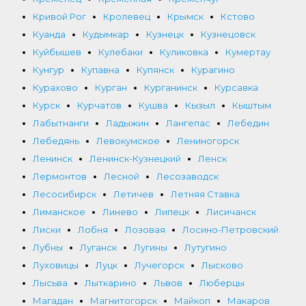
Кривой Рог
Кролевец
Крымск
Кстово
Куанда
Кудымкар
Кузнецк
Кузнецовск
Куйбышев
Кулебаки
Куликовка
Кумертау
Кунгур
Купавна
Купянск
Курагино
Курахово
Курган
Курганинск
Курсавка
Курск
Курчатов
Кушва
Кызыл
Кыштым
Лабытнанги
Ладыжин
Лангепас
Лебедин
Лебедянь
Левокумское
Лениногорск
Ленинск
Ленинск-Кузнецкий
Ленск
Лермонтов
Лесной
Лесозаводск
Лесосибирск
Летичев
Летняя Ставка
Лиманское
Линево
Липецк
Лисичанск
Лиски
Лобня
Лозовая
Лосино-Петровский
Лубны
Луганск
Лугины
Лутугино
Луховицы
Луцк
Лучегорск
Лысково
Лысьва
Лыткарино
Львов
Люберцы
Магадан
Магнитогорск
Майкоп
Макаров