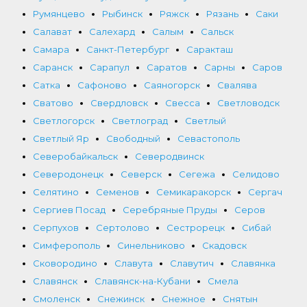
Румянцево
Рыбинск
Ряжск
Рязань
Саки
Салават
Салехард
Салым
Сальск
Самара
Санкт-Петербург
Саракташ
Саранск
Сарапул
Саратов
Сарны
Саров
Сатка
Сафоново
Саяногорск
Свалява
Сватово
Свердловск
Свесса
Светловодск
Светлогорск
Светлоград
Светлый
Светлый Яр
Свободный
Севастополь
Северобайкальск
Северодвинск
Северодонецк
Северск
Сегежа
Селидово
Селятино
Семенов
Семикаракорск
Сергач
Сергиев Посад
Серебряные Пруды
Серов
Серпухов
Сертолово
Сестрорецк
Сибай
Симферополь
Синельниково
Скадовск
Сковородино
Славута
Славутич
Славянка
Славянск
Славянск-на-Кубани
Смела
Смоленск
Снежинск
Снежное
Снятын