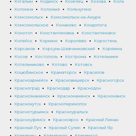
Когалым
Кодинск
Козелец
Козова
Кола
Коломна
Коломыя
Кольчугино
Комсомольск
Комсомольск-на-Амуре
Комсомольское
Конаково
Кондопога
Конотоп
Константиновка
Константиновск
Копейск
Коркино
Королёво
Коростень
Корсаков
Корсунь-Шевченковский
Коряжма
Косов
Костополь
Кострома
Котельники
Котельниково
Котово
Котовск
Коцюбинское
Краматорск
Красилов
Красноармейск
Красновишерск
Красногорск
Красноград
Краснодар
Краснодон
Краснознаменск
Краснокаменск
Краснокамск
Краснокутск
Красноперекопск
Краснотурьинск
Красноуральск
Красноуфимск
Красноярск
Красный Лиман
Красный Луч
Красный Сулин
Красный Яр
Кременец
Кременная
Кременчуг