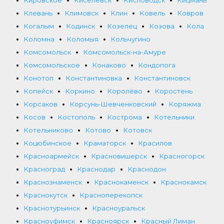
Клевань
Климовск
Клин
Ковель
Ковров
Когалым
Кодинск
Козелец
Козова
Кола
Коломна
Коломыя
Кольчугино
Комсомольск
Комсомольск-на-Амуре
Комсомольское
Конаково
Кондопога
Конотоп
Константиновка
Константиновск
Копейск
Коркино
Королёво
Коростень
Корсаков
Корсунь-Шевченковский
Коряжма
Косов
Костополь
Кострома
Котельники
Котельниково
Котово
Котовск
Коцюбинское
Краматорск
Красилов
Красноармейск
Красновишерск
Красногорск
Красноград
Краснодар
Краснодон
Краснознаменск
Краснокаменск
Краснокамск
Краснокутск
Красноперекопск
Краснотурьинск
Красноуральск
Красноуфимск
Красноярск
Красный Лиман