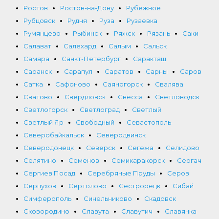
Ростов
Ростов-на-Дону
Рубежное
Рубцовск
Рудня
Руза
Рузаевка
Румянцево
Рыбинск
Ряжск
Рязань
Саки
Салават
Салехард
Салым
Сальск
Самара
Санкт-Петербург
Саракташ
Саранск
Сарапул
Саратов
Сарны
Саров
Сатка
Сафоново
Саяногорск
Свалява
Сватово
Свердловск
Свесса
Светловодск
Светлогорск
Светлоград
Светлый
Светлый Яр
Свободный
Севастополь
Северобайкальск
Северодвинск
Северодонецк
Северск
Сегежа
Селидово
Селятино
Семенов
Семикаракорск
Сергач
Сергиев Посад
Серебряные Пруды
Серов
Серпухов
Сертолово
Сестрорецк
Сибай
Симферополь
Синельниково
Скадовск
Сковородино
Славута
Славутич
Славянка