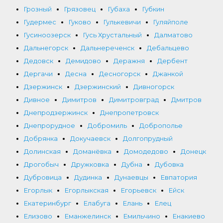
Грозный
Грязовец
Губаха
Губкин
Гудермес
Гуково
Гулькевичи
Гуляйполе
Гусиноозерск
Гусь Хрустальный
Далматово
Дальнегорск
Дальнереченск
Дебальцево
Дедовск
Демидово
Деражня
Дербент
Дергачи
Десна
Десногорск
Джанкой
Дзержинск
Дзержинский
Дивногорск
Дивное
Димитров
Димитровград
Дмитров
Днепродзержинск
Днепропетровск
Днепрорудное
Добромиль
Доброполье
Добрянка
Докучаевск
Долгопрудный
Долинская
Доманёвка
Домодедово
Донецк
Дрогобыч
Дружковка
Дубна
Дубовка
Дубровица
Дудинка
Дунаевцы
Евпатория
Егорлык
Егорлыкская
Егорьевск
Ейск
Екатеринбург
Елабуга
Елань
Елец
Елизово
Еманжелинск
Емильчино
Енакиево