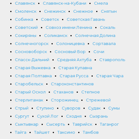
Славянск
Славянск-на-Кубани
Смела
Смоленск
Снежинск
Снежное
Снятын
Собинка
Советск
Советская Гавань
Советский
Совхоз имени Ленина
Сокаль
Сокиряны
Соликамск
Солнечная Долина
Солнечногорск
Солоницевка
Сортавала
Сосновоборск
Сосновый Бор
Сочи
Спасск-Дальний
Средняя Ахтуба
Ставрополь
Старая Выжевка
Старая Купавна
Старая Полтавка
Старая Русса
Старая Чара
Старобельск
Староконстантинов
Старый Оскол
Стаханов
Степное
Стерлитамак
Сторожинец
Стрежевой
Стрый
Ступино
Суворов
Судак
Сумы
Сургут
Сухой Лог
Сходня
Сызрань
Сыктывкар
Сысерть
Таврийск
Таганрог
Тайга
Тайшет
Таксимо
Тамбов