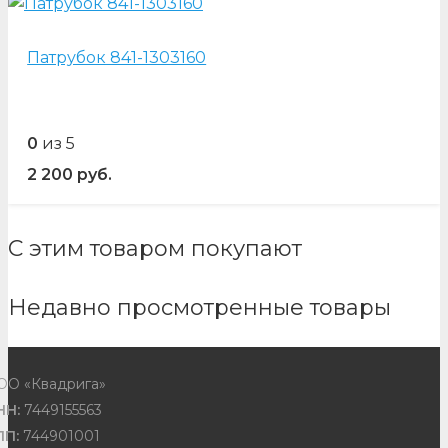
Патрубок 841-1303160
0
из 5
2 200
руб.
С этим товаром покупают
Недавно просмотренные товары
ОО «Квадрига»
НН:
7449155563
ПП:
744901001