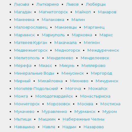
Лысьва
Лыткарино
Львов
Люберцы
Магадан
Магнитогорск
Майкоп
Макаров
Макеевка
Малаховка
Малин
Малоярославец
Мамаевцы
Марганец
Мариинск
Мариуполь
Марковка
Маркс
Матвеев Курган
Махачкала
Мегион
Медвежьегорск
Медногорск
Междуреченск
Мелитополь
Менделеево
Менделеевск
Мерефа
Миасс
Микунь
Миллерово
Минеральные Воды
Минусинск
Миргород
Мирный
Михайловка
Михнево
Мичуринск
Могилёв-Подольский
Могоча
Можайск
Можга
Молодогвардейск
Монастыриска
Мончегорск
Морозовск
Москва
Мостиска
Мукачево
Муравленко
Мурманск
Муром
Мытищи
Мышкин
Набережные Челны
Навашино
Навля
Надым
Назарово