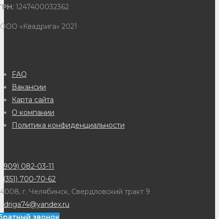
ГРН:
1247400032362
 ООО «Квадрига» 2021
FAQ
Вакансии
Карта сайта
О компании
Политика конфиденциальности
(909) 082-03-11
 (351) 700-70-62
4008, г. Челябинск, Свердловский тракт 9
adriga74@yandex.ru
братный звонок