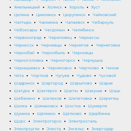
Хмельницкий
Холмск
Хороль
Хуст
Целина
Цимлянск
Цюрупинск
Чайковский
Чалтырь
Чамзинка
Чапаевск
Чебаркуль
Чебоксары
Чегдомын
Челябинск
Червоноград
Череповец
Черкассы
Черкесск
Черневцы
Чернигов
Черниговка
Чернобай
Чернобыль
Черновцы
Черноголовка
Черногорск
Чернушка
Чернышевск
Черняховск
Чертково
Чехов
Чита
Чортков
Чугуев
Чудово
Чусовой
Шадринск
Шаргород
Шарыпово
Шарья
Шатура
Шахтёрск
Шахты
Шахунья
Шацк
Шебекино
Шелехов
Шепетовка
Шерегеш
Шилка
Шимановск
Шостка
Шумерля
Шумиха
Щёлкино
Щелково
Щербинка
Щорс
Электрогорск
Электросталь
Электроугли
Элиста
Энгельс
Энергодар