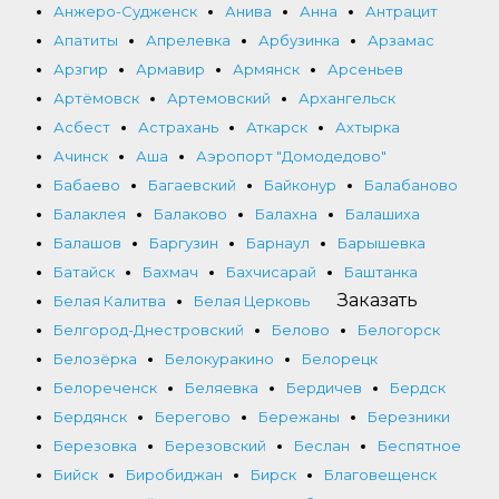
Анжеро-Судженск
Анива
Анна
Антрацит
Апатиты
Апрелевка
Арбузинка
Арзамас
Арзгир
Армавир
Армянск
Арсеньев
Артёмовск
Артемовский
Архангельск
Асбест
Астрахань
Аткарск
Ахтырка
Ачинск
Аша
Аэропорт "Домодедово"
Бабаево
Багаевский
Байконур
Балабаново
Балаклея
Балаково
Балахна
Балашиха
Балашов
Баргузин
Барнаул
Барышевка
Батайск
Бахмач
Бахчисарай
Баштанка
Заказать
Белая Калитва
Белая Церковь
Белгород-Днестровский
Белово
Белогорск
Белозёрка
Белокуракино
Белорецк
Белореченск
Беляевка
Бердичев
Бердск
Бердянск
Берегово
Бережаны
Березники
Березовка
Березовский
Беслан
Беспятное
Бийск
Биробиджан
Бирск
Благовещенск