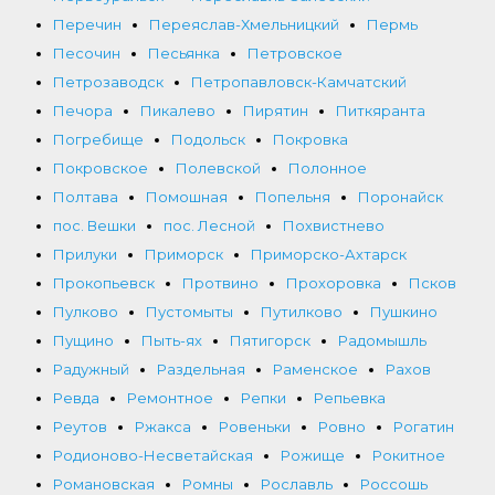
Перечин
Переяслав-Хмельницкий
Пермь
Песочин
Песьянка
Петровское
Петрозаводск
Петропавловск-Камчатский
Печора
Пикалево
Пирятин
Питкяранта
Погребище
Подольск
Покровка
Покровское
Полевской
Полонное
Полтава
Помошная
Попельня
Поронайск
пос. Вешки
пос. Лесной
Похвистнево
Прилуки
Приморск
Приморско-Ахтарск
Прокопьевск
Протвино
Прохоровка
Псков
Пулково
Пустомыты
Путилково
Пушкино
Пущино
Пыть-ях
Пятигорск
Радомышль
Радужный
Раздельная
Раменское
Рахов
Ревда
Ремонтное
Репки
Репьевка
Реутов
Ржакса
Ровеньки
Ровно
Рогатин
Родионово-Несветайская
Рожище
Рокитное
Романовская
Ромны
Рославль
Россошь