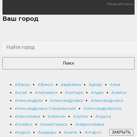
Разработано
I
Ваш город
Поиск
Абакан
Абинск
Авдеевка
Адлер
Азов
Аксай
Алапаевск
Алатырь
Алдан
Алейск
Александрия
Александровка
Александровск
Александровск-Сахалинский
Александровское
Алексеевка
Алексин
Алупка
Алушта
Алчевск
Альметьевск
Амвросиевка
Амурск
Анадырь
Анапа
Ангарск
ЗАКРЫТЬ