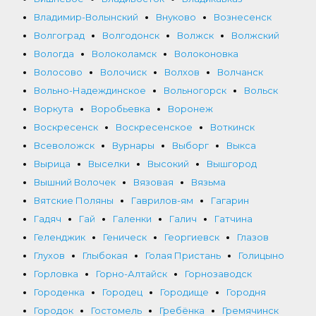
Владимир-Волынский
Внуково
Вознесенск
Волгоград
Волгодонск
Волжск
Волжский
Вологда
Волоколамск
Волоконовка
Волосово
Волочиск
Волхов
Волчанск
Вольно-Надеждинское
Вольногорск
Вольск
Воркута
Воробьевка
Воронеж
Воскресенск
Воскресенское
Воткинск
Всеволожск
Вурнары
Выборг
Выкса
Вырица
Выселки
Высокий
Вышгород
Вышний Волочек
Вязовая
Вязьма
Вятские Поляны
Гаврилов-ям
Гагарин
Гадяч
Гай
Галенки
Галич
Гатчина
Геленджик
Геническ
Георгиевск
Глазов
Глухов
Глыбокая
Голая Пристань
Голицыно
Горловка
Горно-Алтайск
Горнозаводск
Городенка
Городец
Городище
Городня
Городок
Гостомель
Гребёнка
Гремячинск