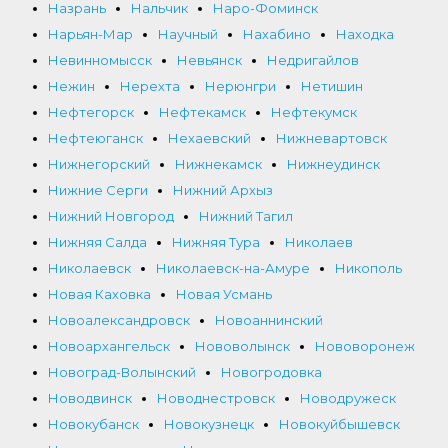
Назрань
Нальчик
Наро-Фоминск
Нарьян-Мар
Научный
Нахабино
Находка
Невинномысск
Невьянск
Недригайлов
Нежин
Нерехта
Нерюнгри
Нетишин
Нефтегорск
Нефтекамск
Нефтекумск
Нефтеюганск
Нехаевский
Нижневартовск
Нижнегорский
Нижнекамск
Нижнеудинск
Нижние Серги
Нижний Архыз
Нижний Новгород
Нижний Тагил
Нижняя Салда
Нижняя Тура
Николаев
Николаевск
Николаевск-на-Амуре
Никополь
Новая Каховка
Новая Усмань
Новоалександровск
Новоаннинский
Новоархангельск
Нововолынск
Нововоронеж
Новоград-Волынский
Новогродовка
Новодвинск
Новоднестровск
Новодружеск
Новокубанск
Новокузнецк
Новокуйбышевск