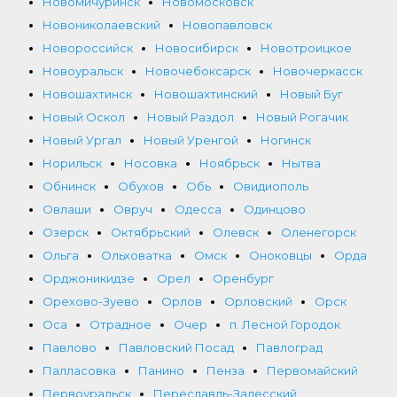
Новомичуринск
Новомосковск
Новониколаевский
Новопавловск
Новороссийск
Новосибирск
Новотроицкое
Новоуральск
Новочебоксарск
Новочеркасск
Новошахтинск
Новошахтинский
Новый Буг
Новый Оскол
Новый Раздол
Новый Рогачик
Новый Ургал
Новый Уренгой
Ногинск
Норильск
Носовка
Ноябрьск
Нытва
Обнинск
Обухов
Обь
Овидиополь
Овлаши
Овруч
Одесса
Одинцово
Озерск
Октябрьский
Олевск
Оленегорск
Ольга
Ольховатка
Омск
Оноковцы
Орда
Орджоникидзе
Орел
Оренбург
Орехово-Зуево
Орлов
Орловский
Орск
Оса
Отрадное
Очер
п. Лесной Городок
Павлово
Павловский Посад
Павлоград
Палласовка
Панино
Пенза
Первомайский
Первоуральск
Переславль-Залесский