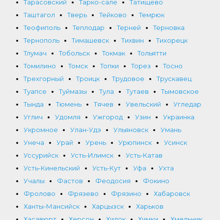
Тарасовский
Тарко-сале
Татищево
Таштагол
Тверь
Тейково
Темрюк
Теофиполь
Теплодар
Терней
Терновка
Тернополь
Тимашевск
Тихвин
Тихорецк
Тлумач
Тобольск
Токмак
Тольятти
Томилино
Томск
Топки
Торез
Тосно
Трехгорный
Троицк
Трудовое
Трускавец
Туапсе
Туймазы
Тула
Тутаев
Тымовское
Тында
Тюмень
Тячев
Увельский
Угледар
Углич
Удомля
Ужгород
Узин
Украинка
Укромное
Улан-Удэ
Ульяновск
Умань
Унеча
Урай
Урень
Урюпинск
Усинск
Уссурийск
Усть-Илимск
Усть-Катав
Усть-Кинельский
Усть-Кут
Уфа
Ухта
Учалы
Фастов
Феодосия
Фокино
Фролово
Фрязево
Фрязино
Хабаровск
Ханты-Мансийск
Харцызск
Харьков
Хасавюрт
Херсон
Хилок
Химки
Хмельник