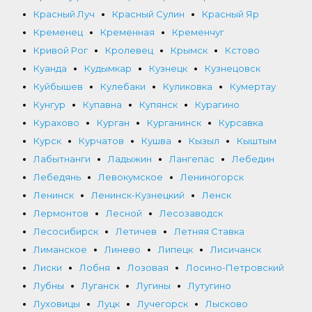
Красный Луч
Красный Сулин
Красный Яр
Кременец
Кременная
Кременчуг
Кривой Рог
Кролевец
Крымск
Кстово
Куанда
Кудымкар
Кузнецк
Кузнецовск
Куйбышев
Кулебаки
Куликовка
Кумертау
Кунгур
Купавна
Купянск
Курагино
Курахово
Курган
Курганинск
Курсавка
Курск
Курчатов
Кушва
Кызыл
Кыштым
Лабытнанги
Ладыжин
Лангепас
Лебедин
Лебедянь
Левокумское
Лениногорск
Ленинск
Ленинск-Кузнецкий
Ленск
Лермонтов
Лесной
Лесозаводск
Лесосибирск
Летичев
Летняя Ставка
Лиманское
Линево
Липецк
Лисичанск
Лиски
Лобня
Лозовая
Лосино-Петровский
Лубны
Луганск
Лугины
Лутугино
Луховицы
Луцк
Лучегорск
Лысково