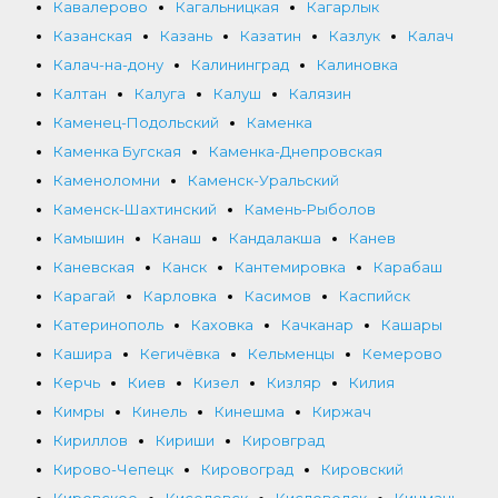
Кавалерово
Кагальницкая
Кагарлык
Казанская
Казань
Казатин
Казлук
Калач
Калач-на-дону
Калининград
Калиновка
Калтан
Калуга
Калуш
Калязин
Каменец-Подольский
Каменка
Каменка Бугская
Каменка-Днепровская
Каменоломни
Каменск-Уральский
Каменск-Шахтинский
Камень-Рыболов
Камышин
Канаш
Кандалакша
Канев
Каневская
Канск
Кантемировка
Карабаш
Карагай
Карловка
Касимов
Каспийск
Катеринополь
Каховка
Качканар
Кашары
Кашира
Кегичёвка
Кельменцы
Кемерово
Керчь
Киев
Кизел
Кизляр
Килия
Кимры
Кинель
Кинешма
Киржач
Кириллов
Кириши
Кировград
Кирово-Чепецк
Кировоград
Кировский
Кировское
Киселевск
Кисловодск
Кицмань