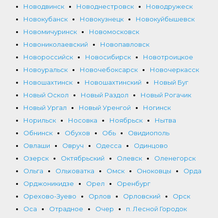
Новодвинск
Новоднестровск
Новодружеск
Новокубанск
Новокузнецк
Новокуйбышевск
Новомичуринск
Новомосковск
Новониколаевский
Новопавловск
Новороссийск
Новосибирск
Новотроицкое
Новоуральск
Новочебоксарск
Новочеркасск
Новошахтинск
Новошахтинский
Новый Буг
Новый Оскол
Новый Раздол
Новый Рогачик
Новый Ургал
Новый Уренгой
Ногинск
Норильск
Носовка
Ноябрьск
Нытва
Обнинск
Обухов
Обь
Овидиополь
Овлаши
Овруч
Одесса
Одинцово
Озерск
Октябрьский
Олевск
Оленегорск
Ольга
Ольховатка
Омск
Оноковцы
Орда
Орджоникидзе
Орел
Оренбург
Орехово-Зуево
Орлов
Орловский
Орск
Оса
Отрадное
Очер
п. Лесной Городок