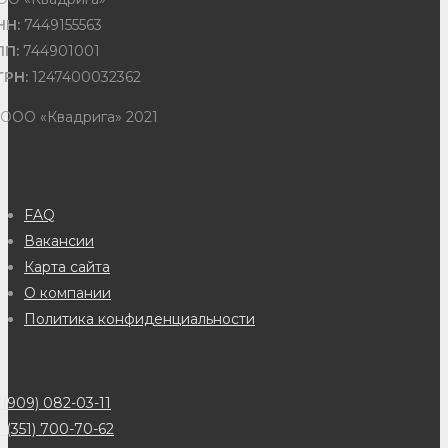
НН:
7449155563
ПП:
744901001
ГРН:
1247400032362
 ООО «Квадрига» 2021
FAQ
Вакансии
Карта сайта
О компании
Политика конфиденциальности
(909) 082-03-11
 (351) 700-70-62