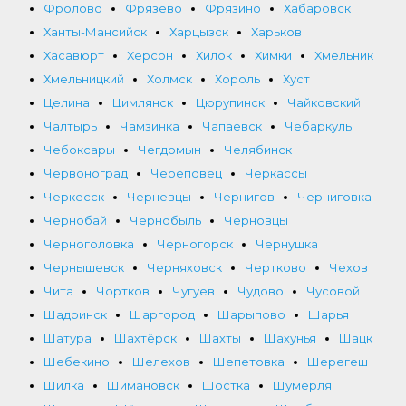
Фролово
Фрязево
Фрязино
Хабаровск
Ханты-Мансийск
Харцызск
Харьков
Хасавюрт
Херсон
Хилок
Химки
Хмельник
Хмельницкий
Холмск
Хороль
Хуст
Целина
Цимлянск
Цюрупинск
Чайковский
Чалтырь
Чамзинка
Чапаевск
Чебаркуль
Чебоксары
Чегдомын
Челябинск
Червоноград
Череповец
Черкассы
Черкесск
Черневцы
Чернигов
Черниговка
Чернобай
Чернобыль
Черновцы
Черноголовка
Черногорск
Чернушка
Чернышевск
Черняховск
Чертково
Чехов
Чита
Чортков
Чугуев
Чудово
Чусовой
Шадринск
Шаргород
Шарыпово
Шарья
Шатура
Шахтёрск
Шахты
Шахунья
Шацк
Шебекино
Шелехов
Шепетовка
Шерегеш
Шилка
Шимановск
Шостка
Шумерля