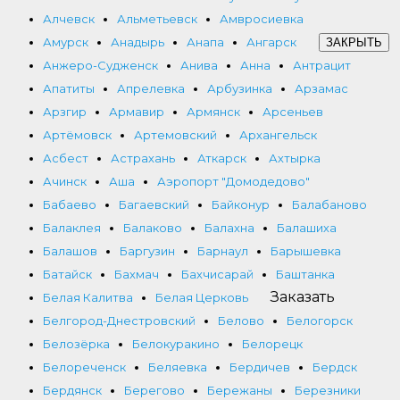
Алчевск
Альметьевск
Амвросиевка
Амурск
Анадырь
Анапа
Ангарск
ЗАКРЫТЬ
Анжеро-Судженск
Анива
Анна
Антрацит
Апатиты
Апрелевка
Арбузинка
Арзамас
Арзгир
Армавир
Армянск
Арсеньев
Артёмовск
Артемовский
Архангельск
Асбест
Астрахань
Аткарск
Ахтырка
Ачинск
Аша
Аэропорт "Домодедово"
Бабаево
Багаевский
Байконур
Балабаново
Балаклея
Балаково
Балахна
Балашиха
Балашов
Баргузин
Барнаул
Барышевка
Батайск
Бахмач
Бахчисарай
Баштанка
Заказать
Белая Калитва
Белая Церковь
Белгород-Днестровский
Белово
Белогорск
Белозёрка
Белокуракино
Белорецк
Белореченск
Беляевка
Бердичев
Бердск
Бердянск
Берегово
Бережаны
Березники