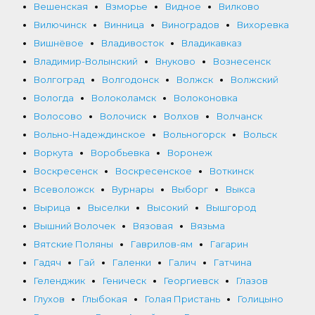
Вешенская
Взморье
Видное
Вилково
Вилючинск
Винница
Виноградов
Вихоревка
Вишнёвое
Владивосток
Владикавказ
Владимир-Волынский
Внуково
Вознесенск
Волгоград
Волгодонск
Волжск
Волжский
Вологда
Волоколамск
Волоконовка
Волосово
Волочиск
Волхов
Волчанск
Вольно-Надеждинское
Вольногорск
Вольск
Воркута
Воробьевка
Воронеж
Воскресенск
Воскресенское
Воткинск
Всеволожск
Вурнары
Выборг
Выкса
Вырица
Выселки
Высокий
Вышгород
Вышний Волочек
Вязовая
Вязьма
Вятские Поляны
Гаврилов-ям
Гагарин
Гадяч
Гай
Галенки
Галич
Гатчина
Геленджик
Геническ
Георгиевск
Глазов
Глухов
Глыбокая
Голая Пристань
Голицыно