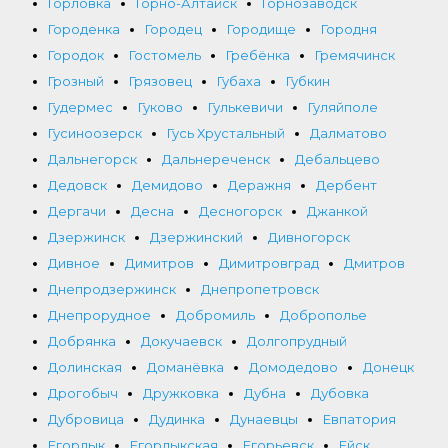
Горловка
Горно-Алтайск
Горнозаводск
Городенка
Городец
Городище
Городня
Городок
Гостомель
Гребёнка
Гремячинск
Грозный
Грязовец
Губаха
Губкин
Гудермес
Гуково
Гулькевичи
Гуляйполе
Гусиноозерск
Гусь Хрустальный
Далматово
Дальнегорск
Дальнереченск
Дебальцево
Дедовск
Демидово
Деражня
Дербент
Дергачи
Десна
Десногорск
Джанкой
Дзержинск
Дзержинский
Дивногорск
Дивное
Димитров
Димитровград
Дмитров
Днепродзержинск
Днепропетровск
Днепрорудное
Добромиль
Доброполье
Добрянка
Докучаевск
Долгопрудный
Долинская
Доманёвка
Домодедово
Донецк
Дрогобыч
Дружковка
Дубна
Дубовка
Дубровица
Дудинка
Дунаевцы
Евпатория
Егорлык
Егорлыкская
Егорьевск
Ейск