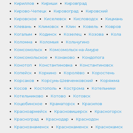
Кириллов
Кириши
Кировград
Кирово-Чепецк
Кировоград
Кировский
Кировское
Киселевск
Кисловодск
Кицмань
Клевань
Климовск
Клин
Ковель
Ковров
Когалым
Кодинск
Козелец
Козова
Кола
Коломна
Коломыя
Кольчугино
Комсомольск
Комсомольск-на-Амуре
Комсомольское
Конаково
Кондопога
Конотоп
Константиновка
Константиновск
Копейск
Коркино
Королёво
Коростень
Корсаков
Корсунь-Шевченковский
Коряжма
Косов
Костополь
Кострома
Котельники
Котельниково
Котово
Котовск
Коцюбинское
Краматорск
Красилов
Красноармейск
Красновишерск
Красногорск
Красноград
Краснодар
Краснодон
Краснознаменск
Краснокаменск
Краснокамск