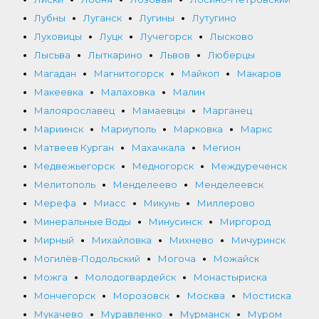
Лубны
Луганск
Лугины
Лутугино
Луховицы
Луцк
Лучегорск
Лысково
Лысьва
Лыткарино
Львов
Люберцы
Магадан
Магнитогорск
Майкоп
Макаров
Макеевка
Малаховка
Малин
Малоярославец
Мамаевцы
Марганец
Мариинск
Мариуполь
Марковка
Маркс
Матвеев Курган
Махачкала
Мегион
Медвежьегорск
Медногорск
Междуреченск
Мелитополь
Менделеево
Менделеевск
Мерефа
Миасс
Микунь
Миллерово
Минеральные Воды
Минусинск
Миргород
Мирный
Михайловка
Михнево
Мичуринск
Могилёв-Подольский
Могоча
Можайск
Можга
Молодогвардейск
Монастыриска
Мончегорск
Морозовск
Москва
Мостиска
Мукачево
Муравленко
Мурманск
Муром