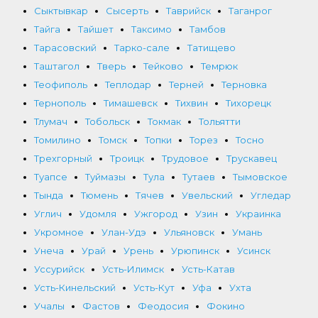
Сыктывкар
Сысерть
Таврийск
Таганрог
Тайга
Тайшет
Таксимо
Тамбов
Тарасовский
Тарко-сале
Татищево
Таштагол
Тверь
Тейково
Темрюк
Теофиполь
Теплодар
Терней
Терновка
Тернополь
Тимашевск
Тихвин
Тихорецк
Тлумач
Тобольск
Токмак
Тольятти
Томилино
Томск
Топки
Торез
Тосно
Трехгорный
Троицк
Трудовое
Трускавец
Туапсе
Туймазы
Тула
Тутаев
Тымовское
Тында
Тюмень
Тячев
Увельский
Угледар
Углич
Удомля
Ужгород
Узин
Украинка
Укромное
Улан-Удэ
Ульяновск
Умань
Унеча
Урай
Урень
Урюпинск
Усинск
Уссурийск
Усть-Илимск
Усть-Катав
Усть-Кинельский
Усть-Кут
Уфа
Ухта
Учалы
Фастов
Феодосия
Фокино