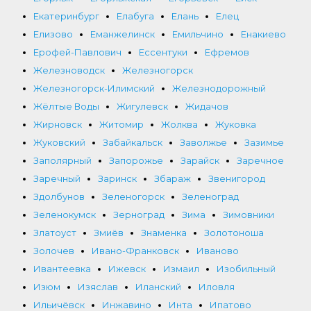
Екатеринбург
Елабуга
Елань
Елец
Елизово
Еманжелинск
Емильчино
Енакиево
Ерофей-Павлович
Ессентуки
Ефремов
Железноводск
Железногорск
Железногорск-Илимский
Железнодорожный
Жёлтые Воды
Жигулевск
Жидачов
Жирновск
Житомир
Жолква
Жуковка
Жуковский
Забайкальск
Заволжье
Зазимье
Заполярный
Запорожье
Зарайск
Заречное
Заречный
Заринск
Збараж
Звенигород
Здолбунов
Зеленогорск
Зеленоград
Зеленокумск
Зерноград
Зима
Зимовники
Златоуст
Змиёв
Знаменка
Золотоноша
Золочев
Ивано-Франковск
Иваново
Ивантеевка
Ижевск
Измаил
Изобильный
Изюм
Изяслав
Иланский
Иловля
Ильичёвск
Инжавино
Инта
Ипатово