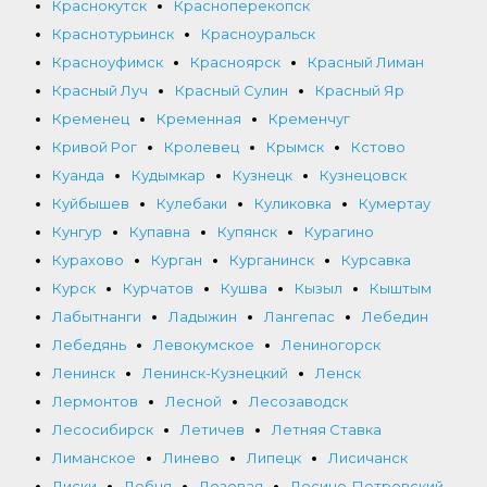
Краснокутск
Красноперекопск
Краснотурьинск
Красноуральск
Красноуфимск
Красноярск
Красный Лиман
Красный Луч
Красный Сулин
Красный Яр
Кременец
Кременная
Кременчуг
Кривой Рог
Кролевец
Крымск
Кстово
Куанда
Кудымкар
Кузнецк
Кузнецовск
Куйбышев
Кулебаки
Куликовка
Кумертау
Кунгур
Купавна
Купянск
Курагино
Курахово
Курган
Курганинск
Курсавка
Курск
Курчатов
Кушва
Кызыл
Кыштым
Лабытнанги
Ладыжин
Лангепас
Лебедин
Лебедянь
Левокумское
Лениногорск
Ленинск
Ленинск-Кузнецкий
Ленск
Лермонтов
Лесной
Лесозаводск
Лесосибирск
Летичев
Летняя Ставка
Лиманское
Линево
Липецк
Лисичанск
Лиски
Лобня
Лозовая
Лосино-Петровский