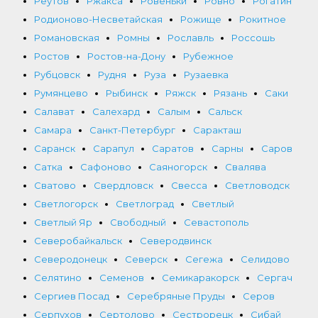
Реутов
Ржакса
Ровеньки
Ровно
Рогатин
Родионово-Несветайская
Рожище
Рокитное
Романовская
Ромны
Рославль
Россошь
Ростов
Ростов-на-Дону
Рубежное
Рубцовск
Рудня
Руза
Рузаевка
Румянцево
Рыбинск
Ряжск
Рязань
Саки
Салават
Салехард
Салым
Сальск
Самара
Санкт-Петербург
Саракташ
Саранск
Сарапул
Саратов
Сарны
Саров
Сатка
Сафоново
Саяногорск
Свалява
Сватово
Свердловск
Свесса
Светловодск
Светлогорск
Светлоград
Светлый
Светлый Яр
Свободный
Севастополь
Северобайкальск
Северодвинск
Северодонецк
Северск
Сегежа
Селидово
Селятино
Семенов
Семикаракорск
Сергач
Сергиев Посад
Серебряные Пруды
Серов
Серпухов
Сертолово
Сестрорецк
Сибай