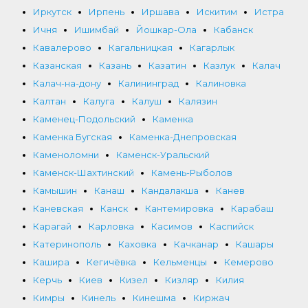
Иркутск
Ирпень
Иршава
Искитим
Истра
Ичня
Ишимбай
Йошкар-Ола
Кабанск
Кавалерово
Кагальницкая
Кагарлык
Казанская
Казань
Казатин
Казлук
Калач
Калач-на-дону
Калининград
Калиновка
Калтан
Калуга
Калуш
Калязин
Каменец-Подольский
Каменка
Каменка Бугская
Каменка-Днепровская
Каменоломни
Каменск-Уральский
Каменск-Шахтинский
Камень-Рыболов
Камышин
Канаш
Кандалакша
Канев
Каневская
Канск
Кантемировка
Карабаш
Карагай
Карловка
Касимов
Каспийск
Катеринополь
Каховка
Качканар
Кашары
Кашира
Кегичёвка
Кельменцы
Кемерово
Керчь
Киев
Кизел
Кизляр
Килия
Кимры
Кинель
Кинешма
Киржач