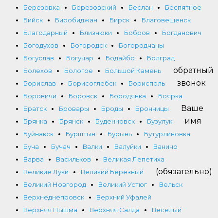
Березовка
Березовский
Беслан
Беспятное
Бийск
Биробиджан
Бирск
Благовещенск
Благодарный
Близнюки
Бобров
Богданович
Богодухов
Богородск
Богородчаны
Богуслав
Богучар
Бодайбо
Болград
обратный
Болехов
Бологое
Большой Камень
звонок
Борислав
Борисоглебск
Борисполь
Боровичи
Боровск
Бородянка
Боярка
Ваше
Братск
Бровары
Броды
Бронницы
имя
Брянка
Брянск
Буденновск
Бузулук
Буйнакск
Бурштын
Бурынь
Бутурлиновка
Буча
Бучач
Валки
Валуйки
Ванино
Варва
Васильков
Великая Лепетиха
(обязательно)
Великие Луки
Великий Берёзный
Великий Новгород
Великий Устюг
Вельск
Верхнеднепровск
Верхний Уфалей
Верхняя Пышма
Верхняя Салда
Веселый