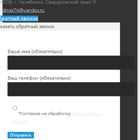
4008, г. Челябинск, Свердловский тракт 9
adriga74@yandex.ru
братный звонок
казать обратный звонок
Ваше имя (обязательно)
Ваш телефон (обязательно)
*Согласие на обработку
персональных
данных