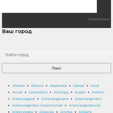
Разработано
I
Ваш город
Поиск
Абакан
Абинск
Авдеевка
Адлер
Азов
Аксай
Алапаевск
Алатырь
Алдан
Алейск
Александрия
Александровка
Александровск
Александровск-Сахалинский
Александровское
Алексеевка
Алексин
Алупка
Алушта