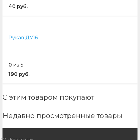
40
руб.
Рукав ДУ16
0
из 5
190
руб.
С этим товаром покупают
Недавно просмотренные товары
ОО «Квадрига»