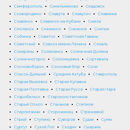
Симферополь
Синельниково
Скадовск
Сковородино
Славута
Славутич
Славянка
Славянск
Славянск-на-Кубани
Смела
Смоленск
Снежинск
Снежное
Снятын
Собинка
Советск
Советская Гавань
Советский
Совхоз имени Ленина
Сокаль
Сокиряны
Соликамск
Солнечная Долина
Солнечногорск
Солоницевка
Сортавала
Сосновоборск
Сосновый Бор
Сочи
Спасск-Дальний
Средняя Ахтуба
Ставрополь
Старая Выжевка
Старая Купавна
Старая Полтавка
Старая Русса
Старая Чара
Старобельск
Староконстантинов
Старый Оскол
Стаханов
Степное
Стерлитамак
Сторожинец
Стрежевой
Стрый
Ступино
Суворов
Судак
Сумы
Сургут
Сухой Лог
Сходня
Сызрань