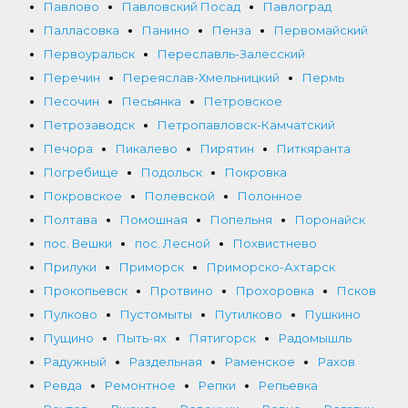
Павлово
Павловский Посад
Павлоград
Палласовка
Панино
Пенза
Первомайский
Первоуральск
Переславль-Залесский
Перечин
Переяслав-Хмельницкий
Пермь
Песочин
Песьянка
Петровское
Петрозаводск
Петропавловск-Камчатский
Печора
Пикалево
Пирятин
Питкяранта
Погребище
Подольск
Покровка
Покровское
Полевской
Полонное
Полтава
Помошная
Попельня
Поронайск
пос. Вешки
пос. Лесной
Похвистнево
Прилуки
Приморск
Приморско-Ахтарск
Прокопьевск
Протвино
Прохоровка
Псков
Пулково
Пустомыты
Путилково
Пушкино
Пущино
Пыть-ях
Пятигорск
Радомышль
Радужный
Раздельная
Раменское
Рахов
Ревда
Ремонтное
Репки
Репьевка