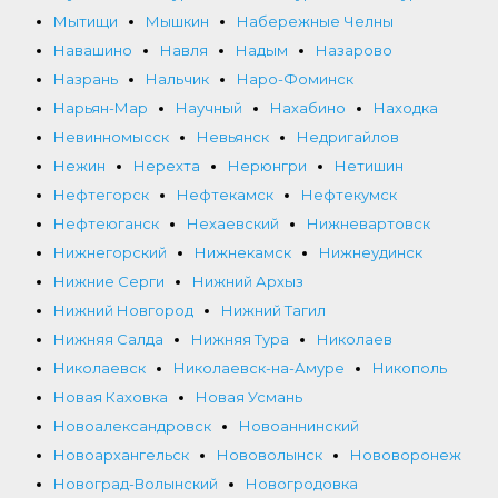
Мытищи
Мышкин
Набережные Челны
Навашино
Навля
Надым
Назарово
Назрань
Нальчик
Наро-Фоминск
Нарьян-Мар
Научный
Нахабино
Находка
Невинномысск
Невьянск
Недригайлов
Нежин
Нерехта
Нерюнгри
Нетишин
Нефтегорск
Нефтекамск
Нефтекумск
Нефтеюганск
Нехаевский
Нижневартовск
Нижнегорский
Нижнекамск
Нижнеудинск
Нижние Серги
Нижний Архыз
Нижний Новгород
Нижний Тагил
Нижняя Салда
Нижняя Тура
Николаев
Николаевск
Николаевск-на-Амуре
Никополь
Новая Каховка
Новая Усмань
Новоалександровск
Новоаннинский
Новоархангельск
Нововолынск
Нововоронеж
Новоград-Волынский
Новогродовка