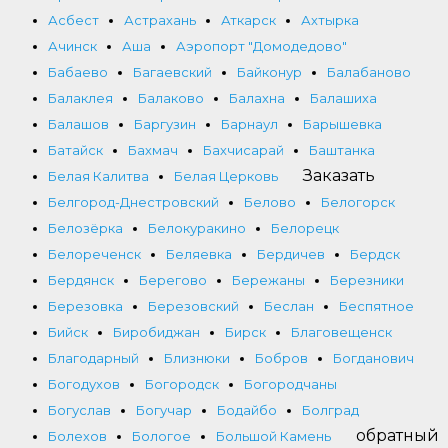
Асбест
Астрахань
Аткарск
Ахтырка
Ачинск
Аша
Аэропорт "Домодедово"
Бабаево
Багаевский
Байконур
Балабаново
Балаклея
Балаково
Балахна
Балашиха
Балашов
Баргузин
Барнаул
Барышевка
Батайск
Бахмач
Бахчисарай
Баштанка
Заказать
Белая Калитва
Белая Церковь
Белгород-Днестровский
Белово
Белогорск
Белозёрка
Белокуракино
Белорецк
Белореченск
Беляевка
Бердичев
Бердск
Бердянск
Берегово
Бережаны
Березники
Березовка
Березовский
Беслан
Беспятное
Бийск
Биробиджан
Бирск
Благовещенск
Благодарный
Близнюки
Бобров
Богданович
Богодухов
Богородск
Богородчаны
Богуслав
Богучар
Бодайбо
Болград
обратный
Болехов
Бологое
Большой Камень