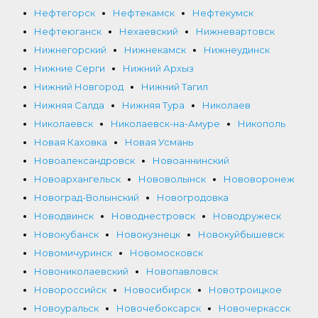
Нефтегорск
Нефтекамск
Нефтекумск
Нефтеюганск
Нехаевский
Нижневартовск
Нижнегорский
Нижнекамск
Нижнеудинск
Нижние Серги
Нижний Архыз
Нижний Новгород
Нижний Тагил
Нижняя Салда
Нижняя Тура
Николаев
Николаевск
Николаевск-на-Амуре
Никополь
Новая Каховка
Новая Усмань
Новоалександровск
Новоаннинский
Новоархангельск
Нововолынск
Нововоронеж
Новоград-Волынский
Новогродовка
Новодвинск
Новоднестровск
Новодружеск
Новокубанск
Новокузнецк
Новокуйбышевск
Новомичуринск
Новомосковск
Новониколаевский
Новопавловск
Новороссийск
Новосибирск
Новотроицкое
Новоуральск
Новочебоксарск
Новочеркасск