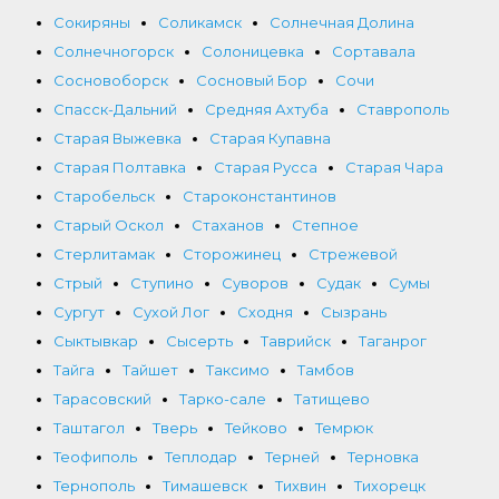
Сокиряны
Соликамск
Солнечная Долина
Солнечногорск
Солоницевка
Сортавала
Сосновоборск
Сосновый Бор
Сочи
Спасск-Дальний
Средняя Ахтуба
Ставрополь
Старая Выжевка
Старая Купавна
Старая Полтавка
Старая Русса
Старая Чара
Старобельск
Староконстантинов
Старый Оскол
Стаханов
Степное
Стерлитамак
Сторожинец
Стрежевой
Стрый
Ступино
Суворов
Судак
Сумы
Сургут
Сухой Лог
Сходня
Сызрань
Сыктывкар
Сысерть
Таврийск
Таганрог
Тайга
Тайшет
Таксимо
Тамбов
Тарасовский
Тарко-сале
Татищево
Таштагол
Тверь
Тейково
Темрюк
Теофиполь
Теплодар
Терней
Терновка
Тернополь
Тимашевск
Тихвин
Тихорецк