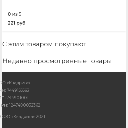
0
из 5
221
руб.
С этим товаром покупают
Недавно просмотренные товары
ОО «Квадрига»
НН:
7449155563
ПП:
744901001
ГРН:
1247400032362
 ООО «Квадрига» 2021