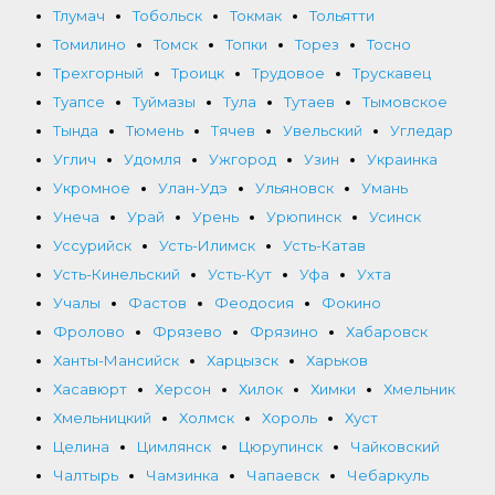
Тлумач
Тобольск
Токмак
Тольятти
Томилино
Томск
Топки
Торез
Тосно
Трехгорный
Троицк
Трудовое
Трускавец
Туапсе
Туймазы
Тула
Тутаев
Тымовское
Тында
Тюмень
Тячев
Увельский
Угледар
Углич
Удомля
Ужгород
Узин
Украинка
Укромное
Улан-Удэ
Ульяновск
Умань
Унеча
Урай
Урень
Урюпинск
Усинск
Уссурийск
Усть-Илимск
Усть-Катав
Усть-Кинельский
Усть-Кут
Уфа
Ухта
Учалы
Фастов
Феодосия
Фокино
Фролово
Фрязево
Фрязино
Хабаровск
Ханты-Мансийск
Харцызск
Харьков
Хасавюрт
Херсон
Хилок
Химки
Хмельник
Хмельницкий
Холмск
Хороль
Хуст
Целина
Цимлянск
Цюрупинск
Чайковский
Чалтырь
Чамзинка
Чапаевск
Чебаркуль