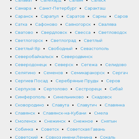
Самара
Санкт-Петербург
Саракташ
Саранск
Сарапул
Саратов
Сарны
Саров
Сатка
Сафоново
Саяногорск
Свалява
Сватово
Свердловск
Свесса
Светловодск
Светлогорск
Светлоград
Светлый
Светлый Яр
Свободный
Севастополь
Северобайкальск
Северодвинск
Северодонецк
Северск
Сегежа
Селидово
Селятино
Семенов
Семикаракорск
Сергач
Сергиев Посад
Серебряные Пруды
Серов
Серпухов
Сертолово
Сестрорецк
Сибай
Симферополь
Синельниково
Скадовск
Сковородино
Славута
Славутич
Славянка
Славянск
Славянск-на-Кубани
Смела
Смоленск
Снежинск
Снежное
Снятын
Собинка
Советск
Советская Гавань
Советский
Совхоз имени Ленина
Сокаль