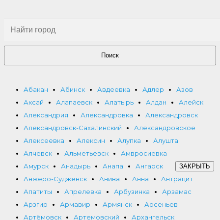
Поиск
Абакан
Абинск
Авдеевка
Адлер
Азов
Аксай
Алапаевск
Алатырь
Алдан
Алейск
Александрия
Александровка
Александровск
Александровск-Сахалинский
Александровское
Алексеевка
Алексин
Алупка
Алушта
Алчевск
Альметьевск
Амвросиевка
Амурск
Анадырь
Анапа
Ангарск
ЗАКРЫТЬ
Анжеро-Судженск
Анива
Анна
Антрацит
Апатиты
Апрелевка
Арбузинка
Арзамас
Арзгир
Армавир
Армянск
Арсеньев
Артёмовск
Артемовский
Архангельск