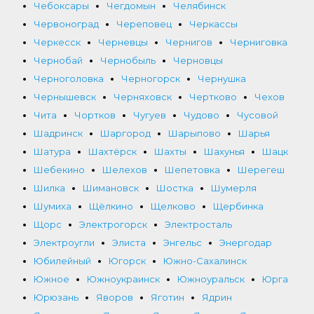
Чебоксары
Чегдомын
Челябинск
Червоноград
Череповец
Черкассы
Черкесск
Черневцы
Чернигов
Черниговка
Чернобай
Чернобыль
Черновцы
Черноголовка
Черногорск
Чернушка
Чернышевск
Черняховск
Чертково
Чехов
Чита
Чортков
Чугуев
Чудово
Чусовой
Шадринск
Шаргород
Шарыпово
Шарья
Шатура
Шахтёрск
Шахты
Шахунья
Шацк
Шебекино
Шелехов
Шепетовка
Шерегеш
Шилка
Шимановск
Шостка
Шумерля
Шумиха
Щёлкино
Щелково
Щербинка
Щорс
Электрогорск
Электросталь
Электроугли
Элиста
Энгельс
Энергодар
Юбилейный
Югорск
Южно-Сахалинск
Южное
Южноукраинск
Южноуральск
Юрга
Юрюзань
Яворов
Яготин
Ядрин