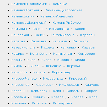
Каменец-Подольский
Каменка
Каменка Бугская
Каменка-Днепровская
Каменоломни
Каменск-Уральский
Каменск-Шахтинский
Камень-Рыболов
Камышин
Канаш
Кандалакша
Канев
Каневская
Канск
Кантемировка
Карабаш
Карагай
Карловка
Касимов
Каспийск
Катеринополь
Каховка
Качканар
Кашары
Кашира
Кегичёвка
Кельменцы
Кемерово
Керчь
Киев
Кизел
Кизляр
Килия
Кимры
Кинель
Кинешма
Киржач
Кириллов
Кириши
Кировград
Кирово-Чепецк
Кировоград
Кировский
Кировское
Киселевск
Кисловодск
Кицмань
Клевань
Климовск
Клин
Ковель
Ковров
Когалым
Кодинск
Козелец
Козова
Кола
Коломна
Коломыя
Кольчугино