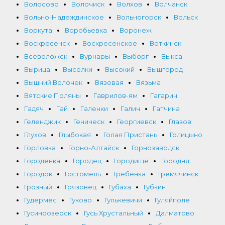
Волосово
Волочиск
Волхов
Волчанск
Вольно-Надеждинское
Вольногорск
Вольск
Воркута
Воробьевка
Воронеж
Воскресенск
Воскресенское
Воткинск
Всеволожск
Вурнары
Выборг
Выкса
Вырица
Выселки
Высокий
Вышгород
Вышний Волочек
Вязовая
Вязьма
Вятские Поляны
Гаврилов-ям
Гагарин
Гадяч
Гай
Галенки
Галич
Гатчина
Геленджик
Геническ
Георгиевск
Глазов
Глухов
Глыбокая
Голая Пристань
Голицыно
Горловка
Горно-Алтайск
Горнозаводск
Городенка
Городец
Городище
Городня
Городок
Гостомель
Гребёнка
Гремячинск
Грозный
Грязовец
Губаха
Губкин
Гудермес
Гуково
Гулькевичи
Гуляйполе
Гусиноозерск
Гусь Хрустальный
Далматово