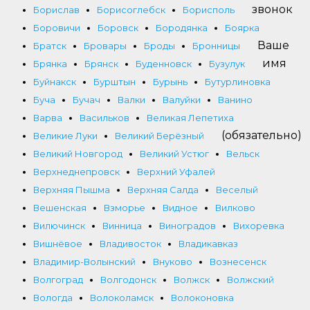
звонок
Борислав
Борисоглебск
Борисполь
Боровичи
Боровск
Бородянка
Боярка
Ваше
Братск
Бровары
Броды
Бронницы
имя
Брянка
Брянск
Буденновск
Бузулук
Буйнакск
Бурштын
Бурынь
Бутурлиновка
Буча
Бучач
Валки
Валуйки
Ванино
Варва
Васильков
Великая Лепетиха
(обязательно)
Великие Луки
Великий Берёзный
Великий Новгород
Великий Устюг
Вельск
Верхнеднепровск
Верхний Уфалей
Верхняя Пышма
Верхняя Салда
Веселый
Вешенская
Взморье
Видное
Вилково
Вилючинск
Винница
Виноградов
Вихоревка
Вишнёвое
Владивосток
Владикавказ
Владимир-Волынский
Внуково
Вознесенск
Волгоград
Волгодонск
Волжск
Волжский
Вологда
Волоколамск
Волоконовка