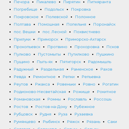
Печора
Пикалево
Пирятин
Питкяранта
Погребище
Подольск
Покровка
Покровское
Полевской
Полонное
Полтава
Помошная
Попельня
Поронайск
пос. Вешки
пос. Лесной
Похвистнево
Прилуки
Приморск
Приморско-Ахтарск
Прокопьевск
Протвино
Прохоровка
Псков
Пулково
Пустомыты
Путилково
Пушкино
Пущино
Пыть-ях
Пятигорск
Радомышль
Радужный
Раздельная
Раменское
Рахов
Ревда
Ремонтное
Репки
Репьевка
Реутов
Ржакса
Ровеньки
Ровно
Рогатин
Родионово-Несветайская
Рожище
Рокитное
Романовская
Ромны
Рославль
Россошь
Ростов
Ростов-на-Дону
Рубежное
Рубцовск
Рудня
Руза
Рузаевка
Румянцево
Рыбинск
Ряжск
Рязань
Саки
Салават
Салехард
Салым
Сальск