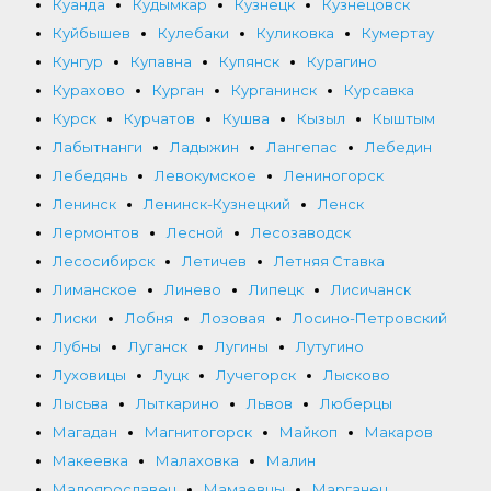
Куанда
Кудымкар
Кузнецк
Кузнецовск
Куйбышев
Кулебаки
Куликовка
Кумертау
Кунгур
Купавна
Купянск
Курагино
Курахово
Курган
Курганинск
Курсавка
Курск
Курчатов
Кушва
Кызыл
Кыштым
Лабытнанги
Ладыжин
Лангепас
Лебедин
Лебедянь
Левокумское
Лениногорск
Ленинск
Ленинск-Кузнецкий
Ленск
Лермонтов
Лесной
Лесозаводск
Лесосибирск
Летичев
Летняя Ставка
Лиманское
Линево
Липецк
Лисичанск
Лиски
Лобня
Лозовая
Лосино-Петровский
Лубны
Луганск
Лугины
Лутугино
Луховицы
Луцк
Лучегорск
Лысково
Лысьва
Лыткарино
Львов
Люберцы
Магадан
Магнитогорск
Майкоп
Макаров
Макеевка
Малаховка
Малин
Малоярославец
Мамаевцы
Марганец