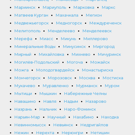
Мариинск
Мариуполь
Марковка
Маркс
Матвеев Курган
Махачкала
Мегион
Медвежьегорск
Медногорск
Междуреченск
Мелитополь
Менделеево
Менделеевск
Мерефа
Миасс
Микунь
Миллерово
Минеральные Воды
Минусинск
Миргород
Мирный
Михайловка
Михнево
Мичуринск
Могилёв-Подольский
Могоча
Можайск
Можга
Молодогвардейск
Монастыриска
Мончегорск
Морозовск
Москва
Мостиска
Мукачево
Муравленко
Мурманск
Муром
Мытищи
Мышкин
Набережные Челны
Навашино
Навля
Надым
Назарово
Назрань
Нальчик
Наро-Фоминск
Нарьян-Мар
Научный
Нахабино
Находка
Невинномысск
Невьянск
Недригайлов
Нежин
Нерехта
Нерюнгри
Нетишин