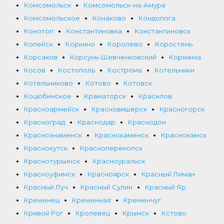
Комсомольск
Комсомольск-на-Амуре
Комсомольское
Конаково
Кондопога
Конотоп
Константиновка
Константиновск
Копейск
Коркино
Королёво
Коростень
Корсаков
Корсунь-Шевченковский
Коряжма
Косов
Костополь
Кострома
Котельники
Котельниково
Котово
Котовск
Коцюбинское
Краматорск
Красилов
Красноармейск
Красновишерск
Красногорск
Красноград
Краснодар
Краснодон
Краснознаменск
Краснокаменск
Краснокамск
Краснокутск
Красноперекопск
Краснотурьинск
Красноуральск
Красноуфимск
Красноярск
Красный Лиман
Красный Луч
Красный Сулин
Красный Яр
Кременец
Кременная
Кременчуг
Кривой Рог
Кролевец
Крымск
Кстово