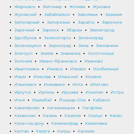
Жирновск
Житомир
Жолква
Жуковка
Жуковский
Забайкальск
Заволжье
Зазимье
Заполярный
Запорожье
Зарайск
Заречное
Заречный
Заринск
Збараж
Звенигород
Здолбунов
Зеленогорск
Зеленоград
Зеленокумск
Зерноград
Зима
Зимовники
Златоуст
Змиёв
Знаменка
Золотоноша
Золочев
Ивано-Франковск
Иваново
Ивантеевка
Ижевск
Измаил
Изобильный
Изюм
Изяслав
Иланский
Иловля
Ильичёвск
Инжавино
Инта
Ипатово
Иркутск
Ирпень
Иршава
Искитим
Истра
Ичня
Ишимбай
Йошкар-Ола
Кабанск
Кавалерово
Кагальницкая
Кагарлык
Казанская
Казань
Казатин
Казлук
Калач
Калач-на-дону
Калининград
Калиновка
Калтан
Калуга
Калуш
Калязин