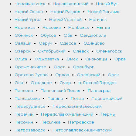
Новошахтинск
Новошахтинский
Новый Буг
Новый Оскол
Новый Раздол
Новый Рогачик
Новый Ургал
Новый Уренгой
Ногинск
Норильск
Носовка
Ноябрьск
Нытва
Обнинск
Обухов
Обь
Овидиополь
Овлаши
Овруч
Одесса
Одинцово
Озерск
Октябрьский
Олевск
Оленегорск
Ольга
Ольховатка
Омск
Оноковцы
Орда
Орджоникидзе
Орел
Оренбург
Орехово-Зуево
Орлов
Орловский
Орск
Оса
Отрадное
Очер
п. Лесной Городок
Павлово
Павловский Посад
Павлоград
Палласовка
Панино
Пенза
Первомайский
Первоуральск
Переславль-Залесский
Перечин
Переяслав-Хмельницкий
Пермь
Песочин
Песьянка
Петровское
Петрозаводск
Петропавловск-Камчатский