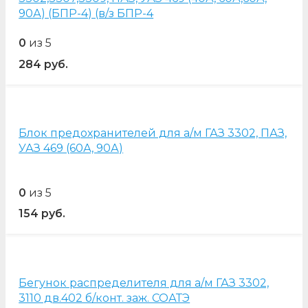
90А) (БПР-4) (в/з БПР-4
0
из 5
284
руб.
Блок предохранителей для а/м ГАЗ 3302, ПАЗ,
УАЗ 469 (60А, 90А)
0
из 5
154
руб.
Бегунок распределителя для а/м ГАЗ 3302,
3110 дв.402 б/конт. заж. СОАТЭ