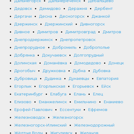
Дальнегорск
Дальнереченск
Дебальцево
Дедовск
Демидово
Деражня
Дербент
Дергачи
Десна
Десногорск
Джанкой
Дзержинск
Дзержинский
Дивногорск
Дивное
Димитров
Димитровград
Дмитров
Днепродзержинск
Днепропетровск
Днепрорудное
Добромиль
Доброполье
Добрянка
Докучаевск
Долгопрудный
Долинская
Доманёвка
Домодедово
Донецк
Дрогобыч
Дружковка
Дубна
Дубовка
Дубровица
Дудинка
Дунаевцы
Евпатория
Егорлык
Егорлыкская
Егорьевск
Ейск
Екатеринбург
Елабуга
Елань
Елец
Елизово
Еманжелинск
Емильчино
Енакиево
Ерофей-Павлович
Ессентуки
Ефремов
Железноводск
Железногорск
Железногорск-Илимский
Железнодорожный
Жёлтые Воды
Жигулевск
Жидачов