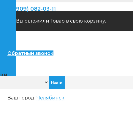
+7(909) 082-03-11
Вы отложили
Товар
в свою корзину.
пители
Обратный звонок
ики
Ваш город:
Челябинск