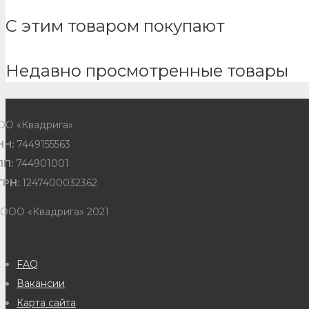
С этим товаром покупают
Недавно просмотренные товары
ОО «Квадрига»
НН:
7449155563
ПП:
744901001
ГРН:
1247400032362
 ООО «Квадрига» 2021
FAQ
Вакансии
Карта сайта