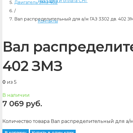
Доставка и оплата СНГ
Двигатель ЗМЗ 402
/
Вал распределительный для а/м ГАЗ 3302 дв. 402 З
Контакты
Вал распределите
402 ЗМЗ
0
из 5
В наличии
7 069
руб.
Количество товара Вал распределительный для а/м
В корзину
Купить в один клик