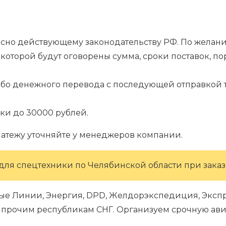
гласно действующему законодательству РФ. По жела
которой будут оговорены сумма, сроки поставок, п
.
ибо денежного перевода с последующей отправкой т
ки до 30000 рублей.
латежу уточняйте у менеджеров компании.
для спецтехники по Челябинской области при заказе
ые Линии, Энергия, DPD, Желдорэкспедиция, Экспре
 и прочим республикам СНГ. Организуем срочную ави