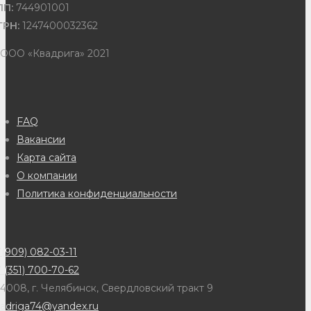
ПП:
744901001
ГРН:
1247400032362
 ООО «Квадрига» 2021
FAQ
Вакансии
Карта сайта
О компании
Политика конфиденциальности
(909) 082-03-11
 (351) 700-70-62
4008, г. Челябинск, Свердловский тракт 9
adriga74@yandex.ru