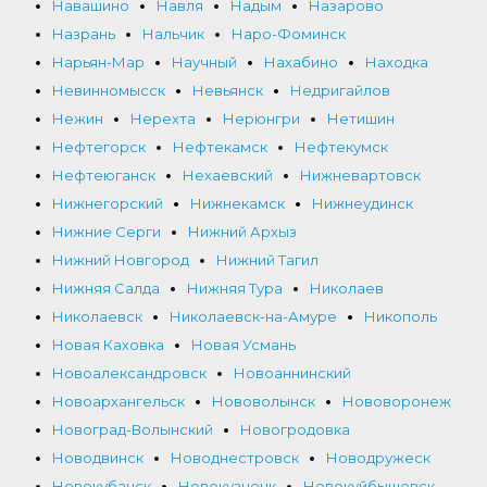
Навашино
Навля
Надым
Назарово
Назрань
Нальчик
Наро-Фоминск
Нарьян-Мар
Научный
Нахабино
Находка
Невинномысск
Невьянск
Недригайлов
Нежин
Нерехта
Нерюнгри
Нетишин
Нефтегорск
Нефтекамск
Нефтекумск
Нефтеюганск
Нехаевский
Нижневартовск
Нижнегорский
Нижнекамск
Нижнеудинск
Нижние Серги
Нижний Архыз
Нижний Новгород
Нижний Тагил
Нижняя Салда
Нижняя Тура
Николаев
Николаевск
Николаевск-на-Амуре
Никополь
Новая Каховка
Новая Усмань
Новоалександровск
Новоаннинский
Новоархангельск
Нововолынск
Нововоронеж
Новоград-Волынский
Новогродовка
Новодвинск
Новоднестровск
Новодружеск
Новокубанск
Новокузнецк
Новокуйбышевск