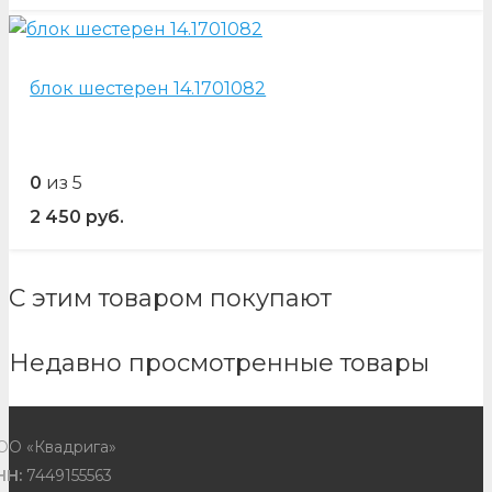
блок шестерен 14.1701082
0
из 5
2 450
руб.
С этим товаром покупают
Недавно просмотренные товары
ОО «Квадрига»
НН:
7449155563