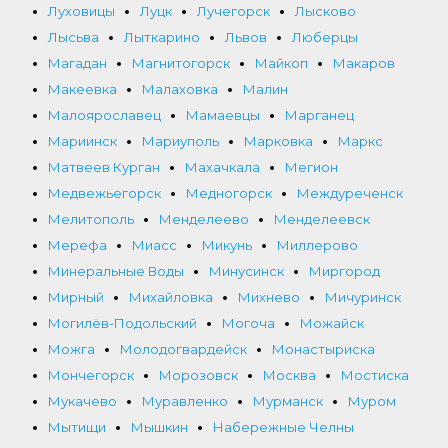
Луховицы
Луцк
Лучегорск
Лысково
Лысьва
Лыткарино
Львов
Люберцы
Магадан
Магнитогорск
Майкоп
Макаров
Макеевка
Малаховка
Малин
Малоярославец
Мамаевцы
Марганец
Мариинск
Мариуполь
Марковка
Маркс
Матвеев Курган
Махачкала
Мегион
Медвежьегорск
Медногорск
Междуреченск
Мелитополь
Менделеево
Менделеевск
Мерефа
Миасс
Микунь
Миллерово
Минеральные Воды
Минусинск
Миргород
Мирный
Михайловка
Михнево
Мичуринск
Могилёв-Подольский
Могоча
Можайск
Можга
Молодогвардейск
Монастыриска
Мончегорск
Морозовск
Москва
Мостиска
Мукачево
Муравленко
Мурманск
Муром
Мытищи
Мышкин
Набережные Челны