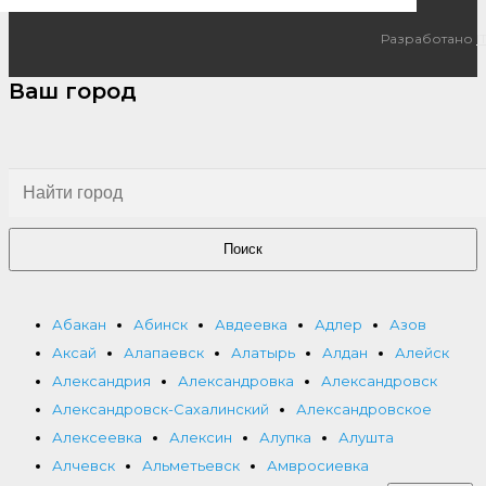
Разработано
I
Ваш город
Поиск
Абакан
Абинск
Авдеевка
Адлер
Азов
Аксай
Алапаевск
Алатырь
Алдан
Алейск
Александрия
Александровка
Александровск
Александровск-Сахалинский
Александровское
Алексеевка
Алексин
Алупка
Алушта
Алчевск
Альметьевск
Амвросиевка