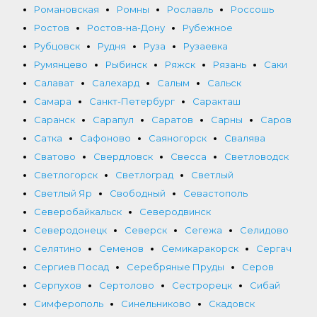
Романовская
Ромны
Рославль
Россошь
Ростов
Ростов-на-Дону
Рубежное
Рубцовск
Рудня
Руза
Рузаевка
Румянцево
Рыбинск
Ряжск
Рязань
Саки
Салават
Салехард
Салым
Сальск
Самара
Санкт-Петербург
Саракташ
Саранск
Сарапул
Саратов
Сарны
Саров
Сатка
Сафоново
Саяногорск
Свалява
Сватово
Свердловск
Свесса
Светловодск
Светлогорск
Светлоград
Светлый
Светлый Яр
Свободный
Севастополь
Северобайкальск
Северодвинск
Северодонецк
Северск
Сегежа
Селидово
Селятино
Семенов
Семикаракорск
Сергач
Сергиев Посад
Серебряные Пруды
Серов
Серпухов
Сертолово
Сестрорецк
Сибай
Симферополь
Синельниково
Скадовск