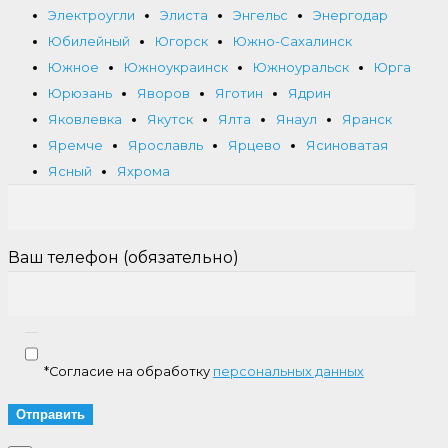
Электроугли
Элиста
Энгельс
Энергодар
Юбилейный
Югорск
Южно-Сахалинск
Южное
Южноукраинск
Южноуральск
Юрга
Юрюзань
Яворов
Яготин
Ядрин
Яковлевка
Якутск
Ялта
Янаул
Яранск
Яремче
Ярославль
Ярцево
Ясиноватая
Ясный
Яхрома
Ваш телефон (обязательно)
*Согласие на обработку
персональных данных