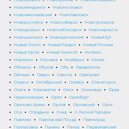
Новомичуринск
Новомосковск
Новониколаевский
Новопавловск
Новороссийск
Новосибирск
Новотроицкое
Новоуральск
Новочебоксарск
Новочеркасск
Новошахтинск
Новошахтинский
Новый Буг
Новый Оскол
Новый Раздол
Новый Рогачик
Новый Ургал
Новый Уренгой
Ногинск
Норильск
Носовка
Ноябрьск
Нытва
Обнинск
Обухов
Обь
Овидиополь
Овлаши
Овруч
Одесса
Одинцово
Озерск
Октябрьский
Олевск
Оленегорск
Ольга
Ольховатка
Омск
Оноковцы
Орда
Орджоникидзе
Орел
Оренбург
Орехово-Зуево
Орлов
Орловский
Орск
Оса
Отрадное
Очер
п. Лесной Городок
Павлово
Павловский Посад
Павлоград
Палласовка
Панино
Пенза
Первомайский