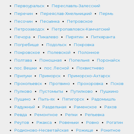
Первоуральск
Переславль-Залесский
Перечин
Переяслав-Хмельницкий
Пермь
Песочин
Песьянка
Петровское
Петрозаводск
Петропавловск-Камчатский
Печора
Пикалево
Пирятин
Питкяранта
Погребище
Подольск
Покровка
Покровское
Полевской
Полонное
Полтава
Помошная
Попельня
Поронайск
пос. Вешки
пос. Лесной
Похвистнево
Прилуки
Приморск
Приморско-Ахтарск
Прокопьевск
Протвино
Прохоровка
Псков
Пулково
Пустомыты
Путилково
Пушкино
Пущино
Пыть-ях
Пятигорск
Радомышль
Радужный
Раздельная
Раменское
Рахов
Ревда
Ремонтное
Репки
Репьевка
Реутов
Ржакса
Ровеньки
Ровно
Рогатин
Родионово-Несветайская
Рожище
Рокитное