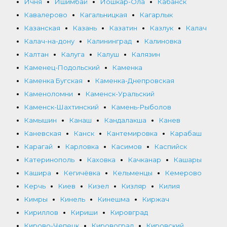
Ичня
Ишимбай
Йошкар-Ола
Кабанск
Кавалерово
Кагальницкая
Кагарлык
Казанская
Казань
Казатин
Казлук
Калач
Калач-на-дону
Калининград
Калиновка
Калтан
Калуга
Калуш
Калязин
Каменец-Подольский
Каменка
Каменка Бугская
Каменка-Днепровская
Каменоломни
Каменск-Уральский
Каменск-Шахтинский
Камень-Рыболов
Камышин
Канаш
Кандалакша
Канев
Каневская
Канск
Кантемировка
Карабаш
Карагай
Карловка
Касимов
Каспийск
Катеринополь
Каховка
Качканар
Кашары
Кашира
Кегичёвка
Кельменцы
Кемерово
Керчь
Киев
Кизел
Кизляр
Килия
Кимры
Кинель
Кинешма
Киржач
Кириллов
Кириши
Кировград
Кирово-Чепецк
Кировоград
Кировский