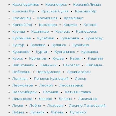
Красноуфимск
Красноярск
Красный Лиман
Красный Луч
Красный Сулин
Красный Яр
Кременец
Кременная
Кременчуг
Кривой Рог
Кролевец
Крымск
Кстово
Куанда
Кудымкар
Кузнецк
Кузнецовск
Куйбышев
Кулебаки
Куликовка
Кумертау
Кунгур
Купавна
Купянск
Курагино
Курахово
Курган
Курганинск
Курсавка
Курск
Курчатов
Кушва
Кызыл
Кыштым
Лабытнанги
Ладыжин
Лангепас
Лебедин
Лебедянь
Левокумское
Лениногорск
Ленинск
Ленинск-Кузнецкий
Ленск
Лермонтов
Лесной
Лесозаводск
Лесосибирск
Летичев
Летняя Ставка
Лиманское
Линево
Липецк
Лисичанск
Лиски
Лобня
Лозовая
Лосино-Петровский
Лубны
Луганск
Лугины
Лутугино