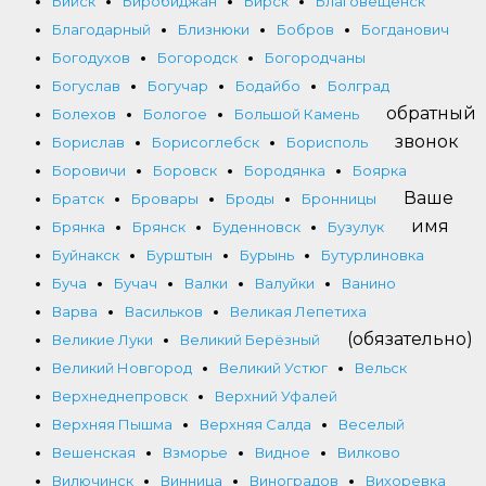
Бийск
Биробиджан
Бирск
Благовещенск
Благодарный
Близнюки
Бобров
Богданович
Богодухов
Богородск
Богородчаны
Богуслав
Богучар
Бодайбо
Болград
обратный
Болехов
Бологое
Большой Камень
звонок
Борислав
Борисоглебск
Борисполь
Боровичи
Боровск
Бородянка
Боярка
Ваше
Братск
Бровары
Броды
Бронницы
имя
Брянка
Брянск
Буденновск
Бузулук
Буйнакск
Бурштын
Бурынь
Бутурлиновка
Буча
Бучач
Валки
Валуйки
Ванино
Варва
Васильков
Великая Лепетиха
(обязательно)
Великие Луки
Великий Берёзный
Великий Новгород
Великий Устюг
Вельск
Верхнеднепровск
Верхний Уфалей
Верхняя Пышма
Верхняя Салда
Веселый
Вешенская
Взморье
Видное
Вилково
Вилючинск
Винница
Виноградов
Вихоревка