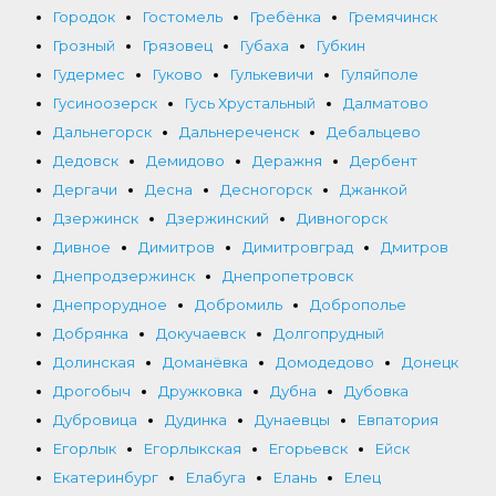
Городок
Гостомель
Гребёнка
Гремячинск
Грозный
Грязовец
Губаха
Губкин
Гудермес
Гуково
Гулькевичи
Гуляйполе
Гусиноозерск
Гусь Хрустальный
Далматово
Дальнегорск
Дальнереченск
Дебальцево
Дедовск
Демидово
Деражня
Дербент
Дергачи
Десна
Десногорск
Джанкой
Дзержинск
Дзержинский
Дивногорск
Дивное
Димитров
Димитровград
Дмитров
Днепродзержинск
Днепропетровск
Днепрорудное
Добромиль
Доброполье
Добрянка
Докучаевск
Долгопрудный
Долинская
Доманёвка
Домодедово
Донецк
Дрогобыч
Дружковка
Дубна
Дубовка
Дубровица
Дудинка
Дунаевцы
Евпатория
Егорлык
Егорлыкская
Егорьевск
Ейск
Екатеринбург
Елабуга
Елань
Елец