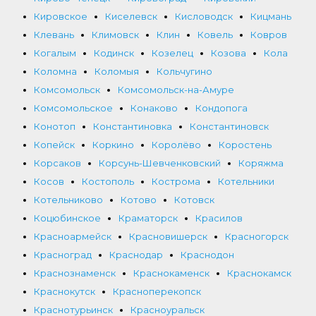
Кировское
Киселевск
Кисловодск
Кицмань
Клевань
Климовск
Клин
Ковель
Ковров
Когалым
Кодинск
Козелец
Козова
Кола
Коломна
Коломыя
Кольчугино
Комсомольск
Комсомольск-на-Амуре
Комсомольское
Конаково
Кондопога
Конотоп
Константиновка
Константиновск
Копейск
Коркино
Королёво
Коростень
Корсаков
Корсунь-Шевченковский
Коряжма
Косов
Костополь
Кострома
Котельники
Котельниково
Котово
Котовск
Коцюбинское
Краматорск
Красилов
Красноармейск
Красновишерск
Красногорск
Красноград
Краснодар
Краснодон
Краснознаменск
Краснокаменск
Краснокамск
Краснокутск
Красноперекопск
Краснотурьинск
Красноуральск