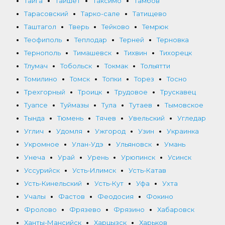
Тайга
Тайшет
Таксимо
Тамбов
Тарасовский
Тарко-сале
Татищево
Таштагол
Тверь
Тейково
Темрюк
Теофиполь
Теплодар
Терней
Терновка
Тернополь
Тимашевск
Тихвин
Тихорецк
Тлумач
Тобольск
Токмак
Тольятти
Томилино
Томск
Топки
Торез
Тосно
Трехгорный
Троицк
Трудовое
Трускавец
Туапсе
Туймазы
Тула
Тутаев
Тымовское
Тында
Тюмень
Тячев
Увельский
Угледар
Углич
Удомля
Ужгород
Узин
Украинка
Укромное
Улан-Удэ
Ульяновск
Умань
Унеча
Урай
Урень
Урюпинск
Усинск
Уссурийск
Усть-Илимск
Усть-Катав
Усть-Кинельский
Усть-Кут
Уфа
Ухта
Учалы
Фастов
Феодосия
Фокино
Фролово
Фрязево
Фрязино
Хабаровск
Ханты-Мансийск
Харцызск
Харьков