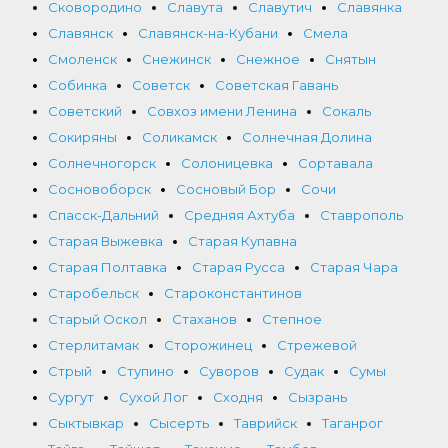
Сковородино
Славута
Славутич
Славянка
Славянск
Славянск-на-Кубани
Смела
Смоленск
Снежинск
Снежное
Снятын
Собинка
Советск
Советская Гавань
Советский
Совхоз имени Ленина
Сокаль
Сокиряны
Соликамск
Солнечная Долина
Солнечногорск
Солоницевка
Сортавала
Сосновоборск
Сосновый Бор
Сочи
Спасск-Дальний
Средняя Ахтуба
Ставрополь
Старая Выжевка
Старая Купавна
Старая Полтавка
Старая Русса
Старая Чара
Старобельск
Староконстантинов
Старый Оскол
Стаханов
Степное
Стерлитамак
Сторожинец
Стрежевой
Стрый
Ступино
Суворов
Судак
Сумы
Сургут
Сухой Лог
Сходня
Сызрань
Сыктывкар
Сысерть
Таврийск
Таганрог