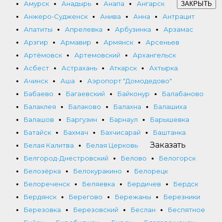
Амурск
Анадырь
Анапа
Ангарск
ЗАКРЫТЬ
Анжеро-Судженск
Анива
Анна
Антрацит
Апатиты
Апрелевка
Арбузинка
Арзамас
Арзгир
Армавир
Армянск
Арсеньев
Артёмовск
Артемовский
Архангельск
Асбест
Астрахань
Аткарск
Ахтырка
Ачинск
Аша
Аэропорт "Домодедово"
Бабаево
Багаевский
Байконур
Балабаново
Балаклея
Балаково
Балахна
Балашиха
Балашов
Баргузин
Барнаул
Барышевка
Батайск
Бахмач
Бахчисарай
Баштанка
Заказать
Белая Калитва
Белая Церковь
Белгород-Днестровский
Белово
Белогорск
Белозёрка
Белокуракино
Белорецк
Белореченск
Беляевка
Бердичев
Бердск
Бердянск
Берегово
Бережаны
Березники
Березовка
Березовский
Беслан
Беспятное