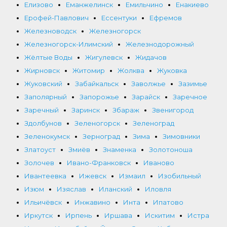
Елизово
Еманжелинск
Емильчино
Енакиево
Ерофей-Павлович
Ессентуки
Ефремов
Железноводск
Железногорск
Железногорск-Илимский
Железнодорожный
Жёлтые Воды
Жигулевск
Жидачов
Жирновск
Житомир
Жолква
Жуковка
Жуковский
Забайкальск
Заволжье
Зазимье
Заполярный
Запорожье
Зарайск
Заречное
Заречный
Заринск
Збараж
Звенигород
Здолбунов
Зеленогорск
Зеленоград
Зеленокумск
Зерноград
Зима
Зимовники
Златоуст
Змиёв
Знаменка
Золотоноша
Золочев
Ивано-Франковск
Иваново
Ивантеевка
Ижевск
Измаил
Изобильный
Изюм
Изяслав
Иланский
Иловля
Ильичёвск
Инжавино
Инта
Ипатово
Иркутск
Ирпень
Иршава
Искитим
Истра