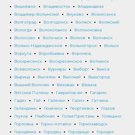
Вишнёвое
Владивосток
Владикавказ
Владимир-Волынский
Внуково
Вознесенск
Волгоград
Волгодонск
Волжск
Волжский
Вологда
Волоколамск
Волоконовка
Волосово
Волочиск
Волхов
Волчанск
Вольно-Надеждинское
Вольногорск
Вольск
Воркута
Воробьевка
Воронеж
Воскресенск
Воскресенское
Воткинск
Всеволожск
Вурнары
Выборг
Выкса
Вырица
Выселки
Высокий
Вышгород
Вышний Волочек
Вязовая
Вязьма
Вятские Поляны
Гаврилов-ям
Гагарин
Гадяч
Гай
Галенки
Галич
Гатчина
Геленджик
Геническ
Георгиевск
Глазов
Глухов
Глыбокая
Голая Пристань
Голицыно
Горловка
Горно-Алтайск
Горнозаводск
Городенка
Городец
Городище
Городня