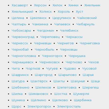
Хасавюрт
Херсон
Хилок
Химки
Хмельник
Хмельницкий
Холмск
Хороль
Хуст
Целина
Цимлянск
Цюрупинск
Чайковский
Чалтырь
Чамзинка
Чапаевск
Чебаркуль
Чебоксары
Чегдомын
Челябинск
Червоноград
Череповец
Черкассы
Черкесск
Черневцы
Чернигов
Черниговка
Чернобай
Чернобыль
Черновцы
Черноголовка
Черногорск
Чернушка
Чернышевск
Черняховск
Чертково
Чехов
Чита
Чортков
Чугуев
Чудово
Чусовой
Шадринск
Шаргород
Шарыпово
Шарья
Шатура
Шахтёрск
Шахты
Шахунья
Шацк
Шебекино
Шелехов
Шепетовка
Шерегеш
Шилка
Шимановск
Шостка
Шумерля
Шумиха
Щёлкино
Щелково
Щербинка
Щорс
Электрогорск
Электросталь