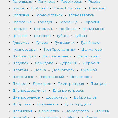
Геленджик
Геническ
Георгиевск
Глазов
Глухов
Глыбокая
Голая Пристань
Голицыно
Горловка
Горно-Алтайск
Горнозаводск
Городенка
Городец
Городище
Городня
Городок
Гостомель
Гребёнка
Гремячинск
Грозный
Грязовец
Губаха
Губкин
Гудермес
Гуково
Гулькевичи
Гуляйполе
Гусиноозерск
Гусь Хрустальный
Далматово
Дальнегорск
Дальнереченск
Дебальцево
Дедовск
Демидово
Деражня
Дербент
Дергачи
Десна
Десногорск
Джанкой
Дзержинск
Дзержинский
Дивногорск
Дивное
Димитров
Димитровград
Дмитров
Днепродзержинск
Днепропетровск
Днепрорудное
Добромиль
Доброполье
Добрянка
Докучаевск
Долгопрудный
Долинская
Доманёвка
Домодедово
Донецк
Дрогобыч
Дружковка
Дубна
Дубовка