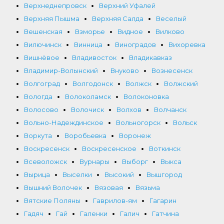
Верхнеднепровск
Верхний Уфалей
Верхняя Пышма
Верхняя Салда
Веселый
Вешенская
Взморье
Видное
Вилково
Вилючинск
Винница
Виноградов
Вихоревка
Вишнёвое
Владивосток
Владикавказ
Владимир-Волынский
Внуково
Вознесенск
Волгоград
Волгодонск
Волжск
Волжский
Вологда
Волоколамск
Волоконовка
Волосово
Волочиск
Волхов
Волчанск
Вольно-Надеждинское
Вольногорск
Вольск
Воркута
Воробьевка
Воронеж
Воскресенск
Воскресенское
Воткинск
Всеволожск
Вурнары
Выборг
Выкса
Вырица
Выселки
Высокий
Вышгород
Вышний Волочек
Вязовая
Вязьма
Вятские Поляны
Гаврилов-ям
Гагарин
Гадяч
Гай
Галенки
Галич
Гатчина