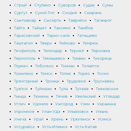
Стрый
Ступино
Суворов
Судак
Сумы
Сургут
Сухой Лог
Сходня
Сызрань
Сыктывкар
Сысерть
Таврийск
Таганрог
Тайга
Тайшет
Таксимо
Тамбов
Тарасовский
Тарко-сале
Татищево
Таштагол
Тверь
Тейково
Темрюк
Теофиполь
Теплодар
Терней
Терновка
Тернополь
Тимашевск
Тихвин
Тихорецк
Тлумач
Тобольск
Токмак
Тольятти
Томилино
Томск
Топки
Торез
Тосно
Трехгорный
Троицк
Трудовое
Трускавец
Туапсе
Туймазы
Тула
Тутаев
Тымовское
Тында
Тюмень
Тячев
Увельский
Угледар
Углич
Удомля
Ужгород
Узин
Украинка
Укромное
Улан-Удэ
Ульяновск
Умань
Унеча
Урай
Урень
Урюпинск
Усинск
Уссурийск
Усть-Илимск
Усть-Катав