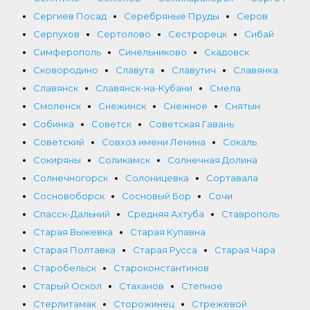
Сергиев Посад
Серебряные Пруды
Серов
Серпухов
Сертолово
Сестрорецк
Сибай
Симферополь
Синельниково
Скадовск
Сковородино
Славута
Славутич
Славянка
Славянск
Славянск-на-Кубани
Смела
Смоленск
Снежинск
Снежное
Снятын
Собинка
Советск
Советская Гавань
Советский
Совхоз имени Ленина
Сокаль
Сокиряны
Соликамск
Солнечная Долина
Солнечногорск
Солоницевка
Сортавала
Сосновоборск
Сосновый Бор
Сочи
Спасск-Дальний
Средняя Ахтуба
Ставрополь
Старая Выжевка
Старая Купавна
Старая Полтавка
Старая Русса
Старая Чара
Старобельск
Староконстантинов
Старый Оскол
Стаханов
Степное
Стерлитамак
Сторожинец
Стрежевой