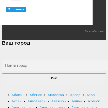
Разработано
I
Ваш город
Поиск
Абакан
Абинск
Авдеевка
Адлер
Азов
Аксай
Алапаевск
Алатырь
Алдан
Алейск
Александрия
Александровка
Александровск