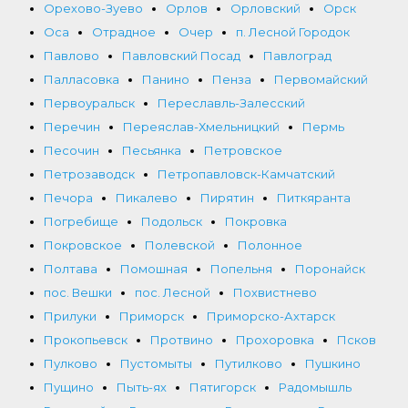
Орехово-Зуево
Орлов
Орловский
Орск
Оса
Отрадное
Очер
п. Лесной Городок
Павлово
Павловский Посад
Павлоград
Палласовка
Панино
Пенза
Первомайский
Первоуральск
Переславль-Залесский
Перечин
Переяслав-Хмельницкий
Пермь
Песочин
Песьянка
Петровское
Петрозаводск
Петропавловск-Камчатский
Печора
Пикалево
Пирятин
Питкяранта
Погребище
Подольск
Покровка
Покровское
Полевской
Полонное
Полтава
Помошная
Попельня
Поронайск
пос. Вешки
пос. Лесной
Похвистнево
Прилуки
Приморск
Приморско-Ахтарск
Прокопьевск
Протвино
Прохоровка
Псков
Пулково
Пустомыты
Путилково
Пушкино
Пущино
Пыть-ях
Пятигорск
Радомышль