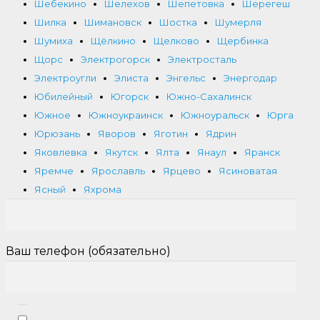
Шебекино
Шелехов
Шепетовка
Шерегеш
Шилка
Шимановск
Шостка
Шумерля
Шумиха
Щёлкино
Щелково
Щербинка
Щорс
Электрогорск
Электросталь
Электроугли
Элиста
Энгельс
Энергодар
Юбилейный
Югорск
Южно-Сахалинск
Южное
Южноукраинск
Южноуральск
Юрга
Юрюзань
Яворов
Яготин
Ядрин
Яковлевка
Якутск
Ялта
Янаул
Яранск
Яремче
Ярославль
Ярцево
Ясиноватая
Ясный
Яхрома
Ваш телефон (обязательно)