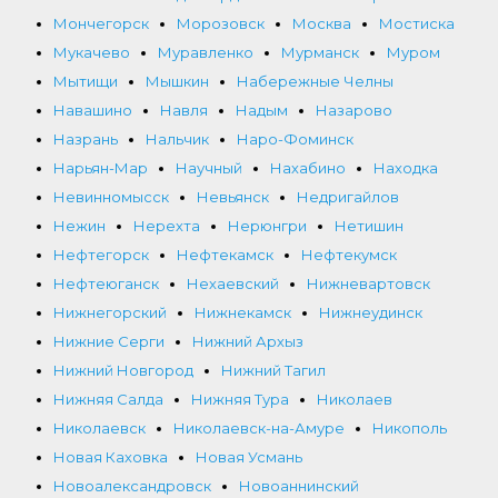
Мончегорск
Морозовск
Москва
Мостиска
Мукачево
Муравленко
Мурманск
Муром
Мытищи
Мышкин
Набережные Челны
Навашино
Навля
Надым
Назарово
Назрань
Нальчик
Наро-Фоминск
Нарьян-Мар
Научный
Нахабино
Находка
Невинномысск
Невьянск
Недригайлов
Нежин
Нерехта
Нерюнгри
Нетишин
Нефтегорск
Нефтекамск
Нефтекумск
Нефтеюганск
Нехаевский
Нижневартовск
Нижнегорский
Нижнекамск
Нижнеудинск
Нижние Серги
Нижний Архыз
Нижний Новгород
Нижний Тагил
Нижняя Салда
Нижняя Тура
Николаев
Николаевск
Николаевск-на-Амуре
Никополь
Новая Каховка
Новая Усмань
Новоалександровск
Новоаннинский