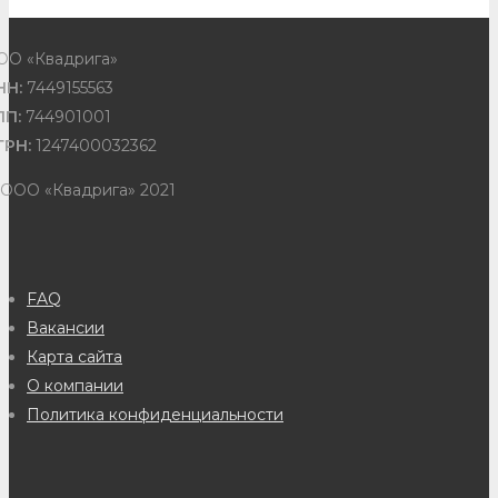
ОО «Квадрига»
НН:
7449155563
ПП:
744901001
ГРН:
1247400032362
 ООО «Квадрига» 2021
FAQ
Вакансии
Карта сайта
О компании
Политика конфиденциальности