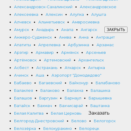
Александровск-Сахалинский
Александровское
Алексеевка
Алексин
Алупка
Алушта
Алчевск
Альметьевск
Амвросиевка
Амурск
Анадырь
Анапа
Ангарск
ЗАКРЫТЬ
Анжеро-Судженск
Анива
Анна
Антрацит
Апатиты
Апрелевка
Арбузинка
Арзамас
Арзгир
Армавир
Армянск
Арсеньев
Артёмовск
Артемовский
Архангельск
Асбест
Астрахань
Аткарск
Ахтырка
Ачинск
Аша
Аэропорт "Домодедово"
Бабаево
Багаевский
Байконур
Балабаново
Балаклея
Балаково
Балахна
Балашиха
Балашов
Баргузин
Барнаул
Барышевка
Батайск
Бахмач
Бахчисарай
Баштанка
Заказать
Белая Калитва
Белая Церковь
Белгород-Днестровский
Белово
Белогорск
Белозёрка
Белокуракино
Белорецк