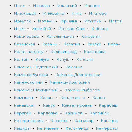
Изюм
Изяслав
Иланский
Иловля
Ильичёвск
Инжавино
Инта
Ипатово
Иркутск
Ирпень
Иршава
Искитим
Истра
Ичня
Ишимбай
Йошкар-Ола
Кабанск
Кавалерово
Кагальницкая
Кагарлык
Казанская
Казань
Казатин
Казлук
Калач
Калач-на-дону
Калининград
Калиновка
Калтан
Калуга
Калуш
Калязин
Каменец-Подольский
Каменка
Каменка Бугская
Каменка-Днепровская
Каменоломни
Каменск-Уральский
Каменск-Шахтинский
Камень-Рыболов
Камышин
Канаш
Кандалакша
Канев
Каневская
Канск
Кантемировка
Карабаш
Карагай
Карловка
Касимов
Каспийск
Катеринополь
Каховка
Качканар
Кашары
Кашира
Кегичёвка
Кельменцы
Кемерово