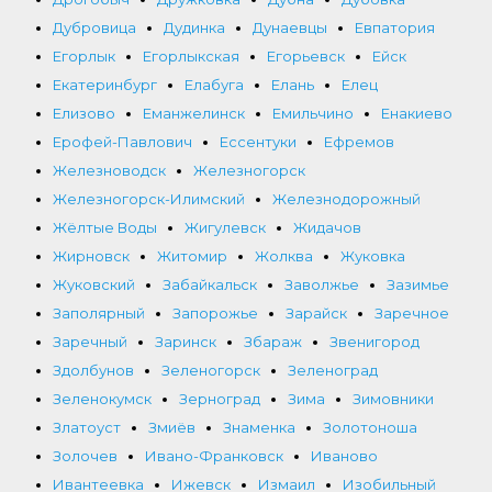
Дубровица
Дудинка
Дунаевцы
Евпатория
Егорлык
Егорлыкская
Егорьевск
Ейск
Екатеринбург
Елабуга
Елань
Елец
Елизово
Еманжелинск
Емильчино
Енакиево
Ерофей-Павлович
Ессентуки
Ефремов
Железноводск
Железногорск
Железногорск-Илимский
Железнодорожный
Жёлтые Воды
Жигулевск
Жидачов
Жирновск
Житомир
Жолква
Жуковка
Жуковский
Забайкальск
Заволжье
Зазимье
Заполярный
Запорожье
Зарайск
Заречное
Заречный
Заринск
Збараж
Звенигород
Здолбунов
Зеленогорск
Зеленоград
Зеленокумск
Зерноград
Зима
Зимовники
Златоуст
Змиёв
Знаменка
Золотоноша
Золочев
Ивано-Франковск
Иваново
Ивантеевка
Ижевск
Измаил
Изобильный