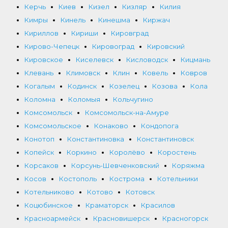
Керчь
Киев
Кизел
Кизляр
Килия
Кимры
Кинель
Кинешма
Киржач
Кириллов
Кириши
Кировград
Кирово-Чепецк
Кировоград
Кировский
Кировское
Киселевск
Кисловодск
Кицмань
Клевань
Климовск
Клин
Ковель
Ковров
Когалым
Кодинск
Козелец
Козова
Кола
Коломна
Коломыя
Кольчугино
Комсомольск
Комсомольск-на-Амуре
Комсомольское
Конаково
Кондопога
Конотоп
Константиновка
Константиновск
Копейск
Коркино
Королёво
Коростень
Корсаков
Корсунь-Шевченковский
Коряжма
Косов
Костополь
Кострома
Котельники
Котельниково
Котово
Котовск
Коцюбинское
Краматорск
Красилов
Красноармейск
Красновишерск
Красногорск