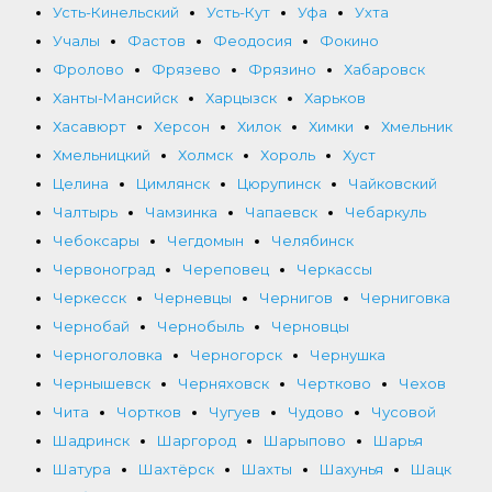
Усть-Кинельский
Усть-Кут
Уфа
Ухта
Учалы
Фастов
Феодосия
Фокино
Фролово
Фрязево
Фрязино
Хабаровск
Ханты-Мансийск
Харцызск
Харьков
Хасавюрт
Херсон
Хилок
Химки
Хмельник
Хмельницкий
Холмск
Хороль
Хуст
Целина
Цимлянск
Цюрупинск
Чайковский
Чалтырь
Чамзинка
Чапаевск
Чебаркуль
Чебоксары
Чегдомын
Челябинск
Червоноград
Череповец
Черкассы
Черкесск
Черневцы
Чернигов
Черниговка
Чернобай
Чернобыль
Черновцы
Черноголовка
Черногорск
Чернушка
Чернышевск
Черняховск
Чертково
Чехов
Чита
Чортков
Чугуев
Чудово
Чусовой
Шадринск
Шаргород
Шарыпово
Шарья
Шатура
Шахтёрск
Шахты
Шахунья
Шацк