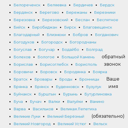
Белореченск
Беляевка
Бердичев
Бердск
Бердянск
Берегово
Бережаны
Березники
Березовка
Березовский
Беслан
Беспятное
Бийск
Биробиджан
Бирск
Благовещенск
Благодарный
Близнюки
Бобров
Богданович
Богодухов
Богородск
Богородчаны
Богуслав
Богучар
Бодайбо
Болград
обратный
Болехов
Бологое
Большой Камень
звонок
Борислав
Борисоглебск
Борисполь
Боровичи
Боровск
Бородянка
Боярка
Ваше
Братск
Бровары
Броды
Бронницы
имя
Брянка
Брянск
Буденновск
Бузулук
Буйнакск
Бурштын
Бурынь
Бутурлиновка
Буча
Бучач
Валки
Валуйки
Ванино
Варва
Васильков
Великая Лепетиха
(обязательно)
Великие Луки
Великий Берёзный
Великий Новгород
Великий Устюг
Вельск