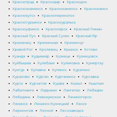
Красноград
Краснодар
Краснодон
Краснознаменск
Краснокаменск
Краснокамск
Краснокутск
Красноперекопск
Краснотурьинск
Красноуральск
Красноуфимск
Красноярск
Красный Лиман
Красный Луч
Красный Сулин
Красный Яр
Кременец
Кременная
Кременчуг
Кривой Рог
Кролевец
Крымск
Кстово
Куанда
Кудымкар
Кузнецк
Кузнецовск
Куйбышев
Кулебаки
Куликовка
Кумертау
Кунгур
Купавна
Купянск
Курагино
Курахово
Курган
Курганинск
Курсавка
Курск
Курчатов
Кушва
Кызыл
Кыштым
Лабытнанги
Ладыжин
Лангепас
Лебедин
Лебедянь
Левокумское
Лениногорск
Ленинск
Ленинск-Кузнецкий
Ленск
Лермонтов
Лесной
Лесозаводск