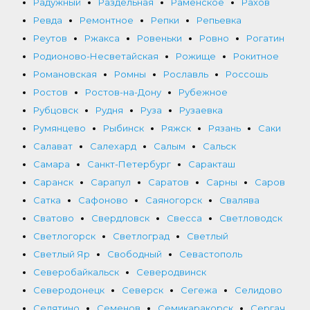
Радужный
Раздельная
Раменское
Рахов
Ревда
Ремонтное
Репки
Репьевка
Реутов
Ржакса
Ровеньки
Ровно
Рогатин
Родионово-Несветайская
Рожище
Рокитное
Романовская
Ромны
Рославль
Россошь
Ростов
Ростов-на-Дону
Рубежное
Рубцовск
Рудня
Руза
Рузаевка
Румянцево
Рыбинск
Ряжск
Рязань
Саки
Салават
Салехард
Салым
Сальск
Самара
Санкт-Петербург
Саракташ
Саранск
Сарапул
Саратов
Сарны
Саров
Сатка
Сафоново
Саяногорск
Свалява
Сватово
Свердловск
Свесса
Светловодск
Светлогорск
Светлоград
Светлый
Светлый Яр
Свободный
Севастополь
Северобайкальск
Северодвинск
Северодонецк
Северск
Сегежа
Селидово
Селятино
Семенов
Семикаракорск
Сергач