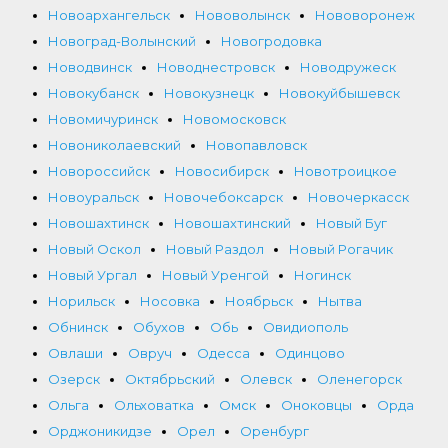
Новоархангельск
Нововолынск
Нововоронеж
Новоград-Волынский
Новогродовка
Новодвинск
Новоднестровск
Новодружеск
Новокубанск
Новокузнецк
Новокуйбышевск
Новомичуринск
Новомосковск
Новониколаевский
Новопавловск
Новороссийск
Новосибирск
Новотроицкое
Новоуральск
Новочебоксарск
Новочеркасск
Новошахтинск
Новошахтинский
Новый Буг
Новый Оскол
Новый Раздол
Новый Рогачик
Новый Ургал
Новый Уренгой
Ногинск
Норильск
Носовка
Ноябрьск
Нытва
Обнинск
Обухов
Обь
Овидиополь
Овлаши
Овруч
Одесса
Одинцово
Озерск
Октябрьский
Олевск
Оленегорск
Ольга
Ольховатка
Омск
Оноковцы
Орда
Орджоникидзе
Орел
Оренбург