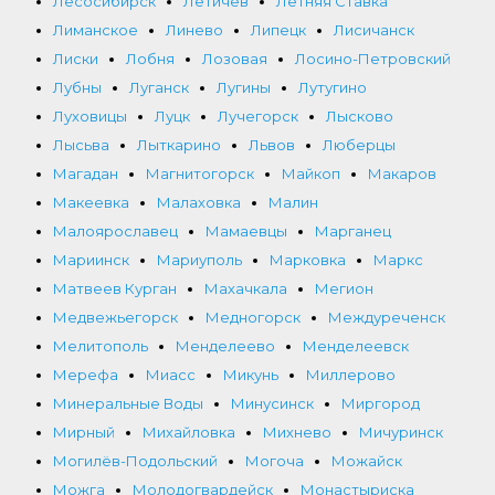
Лесосибирск
Летичев
Летняя Ставка
Лиманское
Линево
Липецк
Лисичанск
Лиски
Лобня
Лозовая
Лосино-Петровский
Лубны
Луганск
Лугины
Лутугино
Луховицы
Луцк
Лучегорск
Лысково
Лысьва
Лыткарино
Львов
Люберцы
Магадан
Магнитогорск
Майкоп
Макаров
Макеевка
Малаховка
Малин
Малоярославец
Мамаевцы
Марганец
Мариинск
Мариуполь
Марковка
Маркс
Матвеев Курган
Махачкала
Мегион
Медвежьегорск
Медногорск
Междуреченск
Мелитополь
Менделеево
Менделеевск
Мерефа
Миасс
Микунь
Миллерово
Минеральные Воды
Минусинск
Миргород
Мирный
Михайловка
Михнево
Мичуринск
Могилёв-Подольский
Могоча
Можайск
Можга
Молодогвардейск
Монастыриска