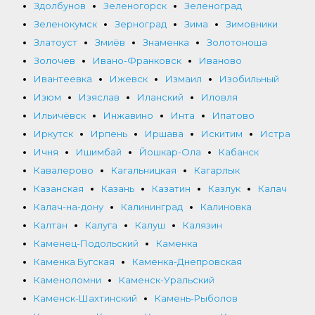
Здолбунов
Зеленогорск
Зеленоград
Зеленокумск
Зерноград
Зима
Зимовники
Златоуст
Змиёв
Знаменка
Золотоноша
Золочев
Ивано-Франковск
Иваново
Ивантеевка
Ижевск
Измаил
Изобильный
Изюм
Изяслав
Иланский
Иловля
Ильичёвск
Инжавино
Инта
Ипатово
Иркутск
Ирпень
Иршава
Искитим
Истра
Ичня
Ишимбай
Йошкар-Ола
Кабанск
Кавалерово
Кагальницкая
Кагарлык
Казанская
Казань
Казатин
Казлук
Калач
Калач-на-дону
Калининград
Калиновка
Калтан
Калуга
Калуш
Калязин
Каменец-Подольский
Каменка
Каменка Бугская
Каменка-Днепровская
Каменоломни
Каменск-Уральский
Каменск-Шахтинский
Камень-Рыболов