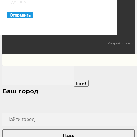
данных
Разработано
I
Insert
Ваш город
Поиск