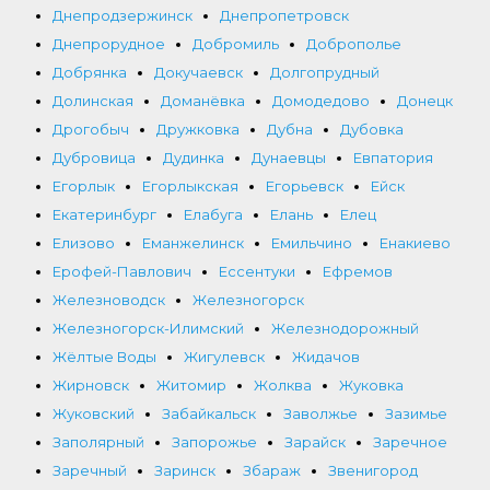
Днепродзержинск
Днепропетровск
Днепрорудное
Добромиль
Доброполье
Добрянка
Докучаевск
Долгопрудный
Долинская
Доманёвка
Домодедово
Донецк
Дрогобыч
Дружковка
Дубна
Дубовка
Дубровица
Дудинка
Дунаевцы
Евпатория
Егорлык
Егорлыкская
Егорьевск
Ейск
Екатеринбург
Елабуга
Елань
Елец
Елизово
Еманжелинск
Емильчино
Енакиево
Ерофей-Павлович
Ессентуки
Ефремов
Железноводск
Железногорск
Железногорск-Илимский
Железнодорожный
Жёлтые Воды
Жигулевск
Жидачов
Жирновск
Житомир
Жолква
Жуковка
Жуковский
Забайкальск
Заволжье
Зазимье
Заполярный
Запорожье
Зарайск
Заречное
Заречный
Заринск
Збараж
Звенигород