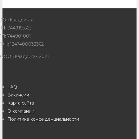
ОО «Квадрига»
НН:
7449155563
ПП:
744901001
ГРН:
1247400032362
 ООО «Квадрига» 2021
FAQ
Вакансии
Карта сайта
О компании
Политика конфиденциальности