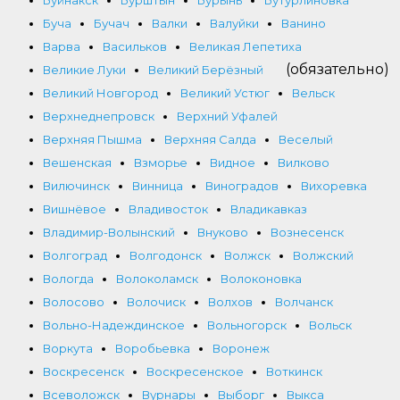
Буйнакск
Бурштын
Бурынь
Бутурлиновка
Буча
Бучач
Валки
Валуйки
Ванино
Варва
Васильков
Великая Лепетиха
(обязательно)
Великие Луки
Великий Берёзный
Великий Новгород
Великий Устюг
Вельск
Верхнеднепровск
Верхний Уфалей
Верхняя Пышма
Верхняя Салда
Веселый
Вешенская
Взморье
Видное
Вилково
Вилючинск
Винница
Виноградов
Вихоревка
Вишнёвое
Владивосток
Владикавказ
Владимир-Волынский
Внуково
Вознесенск
Волгоград
Волгодонск
Волжск
Волжский
Вологда
Волоколамск
Волоконовка
Волосово
Волочиск
Волхов
Волчанск
Вольно-Надеждинское
Вольногорск
Вольск
Воркута
Воробьевка
Воронеж
Воскресенск
Воскресенское
Воткинск
Всеволожск
Вурнары
Выборг
Выкса