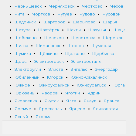
Чернышевск
Черняховск
Чертково
Чехов
Чита
Чортков
Чугуев
Чудово
Чусовой
Шадринск
Шаргород
Шарыпово
Шарья
Шатура
Шахтёрск
Шахты
Шахунья
Шацк
Шебекино
Шелехов
Шепетовка
Шерегеш
Шилка
Шимановск
Шостка
Шумерля
Шумиха
Щёлкино
Щелково
Щербинка
Щорс
Электрогорск
Электросталь
Электроугли
Элиста
Энгельс
Энергодар
Юбилейный
Югорск
Южно-Сахалинск
Южное
Южноукраинск
Южноуральск
Юрга
Юрюзань
Яворов
Яготин
Ядрин
Яковлевка
Якутск
Ялта
Янаул
Яранск
Яремче
Ярославль
Ярцево
Ясиноватая
Ясный
Яхрома