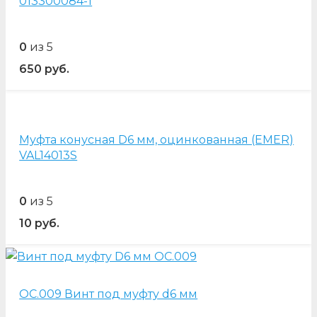
013300084-1
0
из 5
650
руб.
Муфта конусная D6 мм, оцинкованная (EMER)
VAL14013S
0
из 5
10
руб.
OC.009 Винт под муфту d6 мм