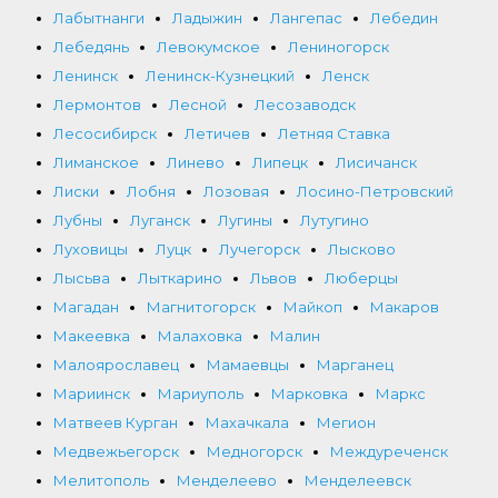
Лабытнанги
Ладыжин
Лангепас
Лебедин
Лебедянь
Левокумское
Лениногорск
Ленинск
Ленинск-Кузнецкий
Ленск
Лермонтов
Лесной
Лесозаводск
Лесосибирск
Летичев
Летняя Ставка
Лиманское
Линево
Липецк
Лисичанск
Лиски
Лобня
Лозовая
Лосино-Петровский
Лубны
Луганск
Лугины
Лутугино
Луховицы
Луцк
Лучегорск
Лысково
Лысьва
Лыткарино
Львов
Люберцы
Магадан
Магнитогорск
Майкоп
Макаров
Макеевка
Малаховка
Малин
Малоярославец
Мамаевцы
Марганец
Мариинск
Мариуполь
Марковка
Маркс
Матвеев Курган
Махачкала
Мегион
Медвежьегорск
Медногорск
Междуреченск
Мелитополь
Менделеево
Менделеевск