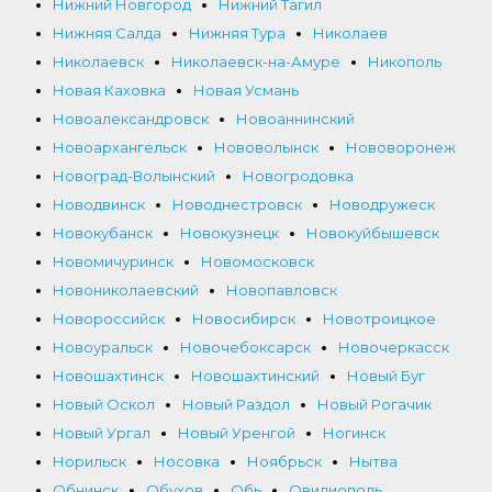
Нижний Новгород
Нижний Тагил
Нижняя Салда
Нижняя Тура
Николаев
Николаевск
Николаевск-на-Амуре
Никополь
Новая Каховка
Новая Усмань
Новоалександровск
Новоаннинский
Новоархангельск
Нововолынск
Нововоронеж
Новоград-Волынский
Новогродовка
Новодвинск
Новоднестровск
Новодружеск
Новокубанск
Новокузнецк
Новокуйбышевск
Новомичуринск
Новомосковск
Новониколаевский
Новопавловск
Новороссийск
Новосибирск
Новотроицкое
Новоуральск
Новочебоксарск
Новочеркасск
Новошахтинск
Новошахтинский
Новый Буг
Новый Оскол
Новый Раздол
Новый Рогачик
Новый Ургал
Новый Уренгой
Ногинск
Норильск
Носовка
Ноябрьск
Нытва
Обнинск
Обухов
Обь
Овидиополь