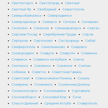
Светлогорск
Светлоград
Светлый
Светлый Яр
Свободный
Севастополь
Северобайкальск
Северодвинск
Северодонецк
Северск
Сегежа
Селидово
Селятино
Семенов
Семикаракорск
Сергач
Сергиев Посад
Серебряные Пруды
Серов
Серпухов
Сертолово
Сестрорецк
Сибай
Симферополь
Синельниково
Скадовск
Сковородино
Славута
Славутич
Славянка
Славянск
Славянск-на-Кубани
Смела
Смоленск
Снежинск
Снежное
Снятын
Собинка
Советск
Советская Гавань
Советский
Совхоз имени Ленина
Сокаль
Сокиряны
Соликамск
Солнечная Долина
Солнечногорск
Солоницевка
Сортавала
Сосновоборск
Сосновый Бор
Сочи
Спасск-Дальний
Средняя Ахтуба
Ставрополь