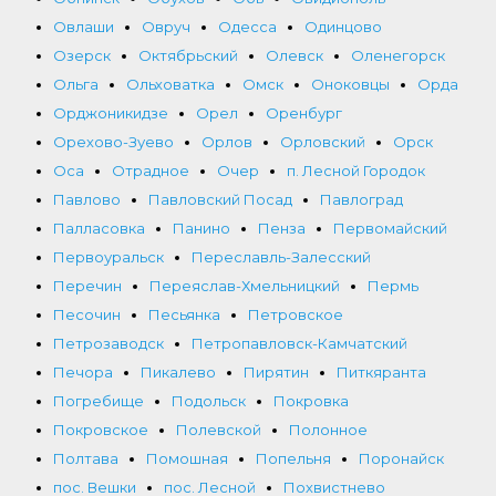
Овлаши
Овруч
Одесса
Одинцово
Озерск
Октябрьский
Олевск
Оленегорск
Ольга
Ольховатка
Омск
Оноковцы
Орда
Орджоникидзе
Орел
Оренбург
Орехово-Зуево
Орлов
Орловский
Орск
Оса
Отрадное
Очер
п. Лесной Городок
Павлово
Павловский Посад
Павлоград
Палласовка
Панино
Пенза
Первомайский
Первоуральск
Переславль-Залесский
Перечин
Переяслав-Хмельницкий
Пермь
Песочин
Песьянка
Петровское
Петрозаводск
Петропавловск-Камчатский
Печора
Пикалево
Пирятин
Питкяранта
Погребище
Подольск
Покровка
Покровское
Полевской
Полонное
Полтава
Помошная
Попельня
Поронайск
пос. Вешки
пос. Лесной
Похвистнево