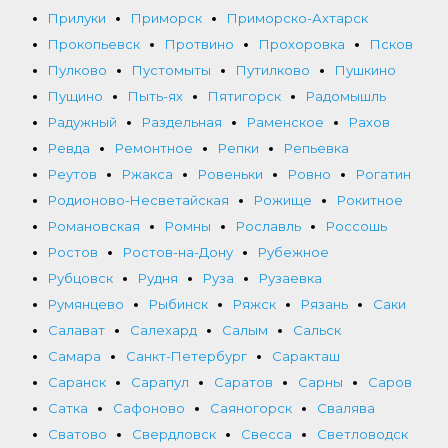
Прилуки
Приморск
Приморско-Ахтарск
Прокопьевск
Протвино
Прохоровка
Псков
Пулково
Пустомыты
Путилково
Пушкино
Пущино
Пыть-ях
Пятигорск
Радомышль
Радужный
Раздельная
Раменское
Рахов
Ревда
Ремонтное
Репки
Репьевка
Реутов
Ржакса
Ровеньки
Ровно
Рогатин
Родионово-Несветайская
Рожище
Рокитное
Романовская
Ромны
Рославль
Россошь
Ростов
Ростов-на-Дону
Рубежное
Рубцовск
Рудня
Руза
Рузаевка
Румянцево
Рыбинск
Ряжск
Рязань
Саки
Салават
Салехард
Салым
Сальск
Самара
Санкт-Петербург
Саракташ
Саранск
Сарапул
Саратов
Сарны
Саров
Сатка
Сафоново
Саяногорск
Свалява
Сватово
Свердловск
Свесса
Светловодск