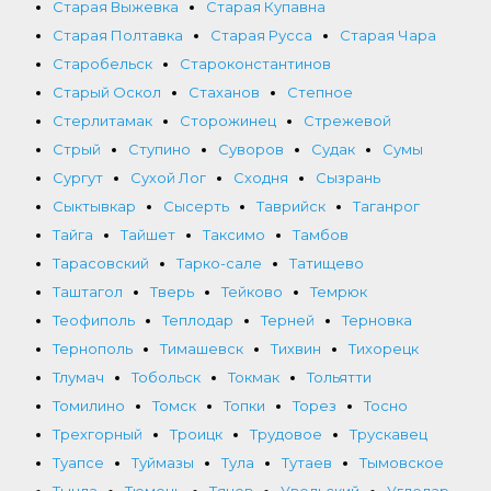
Старая Выжевка
Старая Купавна
Старая Полтавка
Старая Русса
Старая Чара
Старобельск
Староконстантинов
Старый Оскол
Стаханов
Степное
Стерлитамак
Сторожинец
Стрежевой
Стрый
Ступино
Суворов
Судак
Сумы
Сургут
Сухой Лог
Сходня
Сызрань
Сыктывкар
Сысерть
Таврийск
Таганрог
Тайга
Тайшет
Таксимо
Тамбов
Тарасовский
Тарко-сале
Татищево
Таштагол
Тверь
Тейково
Темрюк
Теофиполь
Теплодар
Терней
Терновка
Тернополь
Тимашевск
Тихвин
Тихорецк
Тлумач
Тобольск
Токмак
Тольятти
Томилино
Томск
Топки
Торез
Тосно
Трехгорный
Троицк
Трудовое
Трускавец
Туапсе
Туймазы
Тула
Тутаев
Тымовское