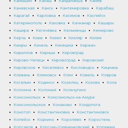
Камышин
Канаш
Кандалакша
Канев
Каневская
Канск
Кантемировка
Карабаш
Карагай
Карловка
Касимов
Каспийск
Катеринополь
Каховка
Качканар
Кашары
Кашира
Кегичёвка
Кельменцы
Кемерово
Керчь
Киев
Кизел
Кизляр
Килия
Кимры
Кинель
Кинешма
Киржач
Кириллов
Кириши
Кировград
Кирово-Чепецк
Кировоград
Кировский
Кировское
Киселевск
Кисловодск
Кицмань
Клевань
Климовск
Клин
Ковель
Ковров
Когалым
Кодинск
Козелец
Козова
Кола
Коломна
Коломыя
Кольчугино
Комсомольск
Комсомольск-на-Амуре
Комсомольское
Конаково
Кондопога
Конотоп
Константиновка
Константиновск
Копейск
Коркино
Королёво
Коростень
Корсаков
Корсунь-Шевченковский
Коряжма