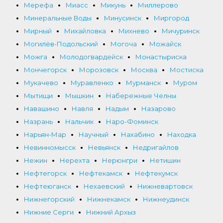
Мерефа
Миасс
Микунь
Миллерово
Минеральные Воды
Минусинск
Миргород
Мирный
Михайловка
Михнево
Мичуринск
Могилёв-Подольский
Могоча
Можайск
Можга
Молодогвардейск
Монастыриска
Мончегорск
Морозовск
Москва
Мостиска
Мукачево
Муравленко
Мурманск
Муром
Мытищи
Мышкин
Набережные Челны
Навашино
Навля
Надым
Назарово
Назрань
Нальчик
Наро-Фоминск
Нарьян-Мар
Научный
Нахабино
Находка
Невинномысск
Невьянск
Недригайлов
Нежин
Нерехта
Нерюнгри
Нетишин
Нефтегорск
Нефтекамск
Нефтекумск
Нефтеюганск
Нехаевский
Нижневартовск
Нижнегорский
Нижнекамск
Нижнеудинск
Нижние Серги
Нижний Архыз