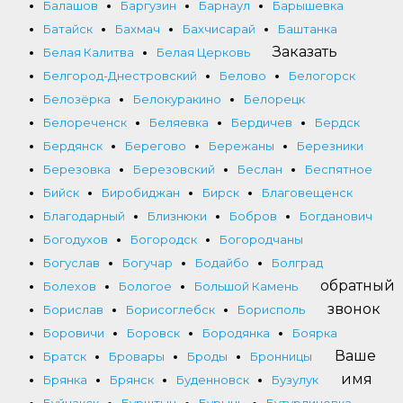
Балашов
Баргузин
Барнаул
Барышевка
Батайск
Бахмач
Бахчисарай
Баштанка
Заказать
Белая Калитва
Белая Церковь
Белгород-Днестровский
Белово
Белогорск
Белозёрка
Белокуракино
Белорецк
Белореченск
Беляевка
Бердичев
Бердск
Бердянск
Берегово
Бережаны
Березники
Березовка
Березовский
Беслан
Беспятное
Бийск
Биробиджан
Бирск
Благовещенск
Благодарный
Близнюки
Бобров
Богданович
Богодухов
Богородск
Богородчаны
Богуслав
Богучар
Бодайбо
Болград
обратный
Болехов
Бологое
Большой Камень
звонок
Борислав
Борисоглебск
Борисполь
Боровичи
Боровск
Бородянка
Боярка
Ваше
Братск
Бровары
Броды
Бронницы
имя
Брянка
Брянск
Буденновск
Бузулук