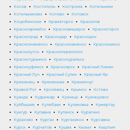
Косов
Костополь
Кострома
Котельники
Котельниково
Котово
Котовск
Коцюбинское
Краматорск
Красилов
Красноармейск
Красновишерск
Красногорск
Красноград
Краснодар
Краснодон
Краснознаменск
Краснокаменск
Краснокамск
Краснокутск
Красноперекопск
Краснотурьинск
Красноуральск
Красноуфимск
Красноярск
Красный Лиман
Красный Луч
Красный Сулин
Красный Яр
Кременец
Кременная
Кременчуг
Кривой Рог
Кролевец
Крымск
Кстово
Куанда
Кудымкар
Кузнецк
Кузнецовск
Куйбышев
Кулебаки
Куликовка
Кумертау
Кунгур
Купавна
Купянск
Курагино
Курахово
Курган
Курганинск
Курсавка
Курск
Курчатов
Кушва
Кызыл
Кыштым