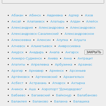
Абакан
Абинск
Авдеевка
Адлер
Азов
Аксай
Алапаевск
Алатырь
Алдан
Алейск
Александрия
Александровка
Александровск
Александровск-Сахалинский
Александровское
Алексеевка
Алексин
Алупка
Алушта
Алчевск
Альметьевск
Амвросиевка
Амурск
Анадырь
Анапа
Ангарск
ЗАКРЫТЬ
Анжеро-Судженск
Анива
Анна
Антрацит
Апатиты
Апрелевка
Арбузинка
Арзамас
Арзгир
Армавир
Армянск
Арсеньев
Артёмовск
Артемовский
Архангельск
Асбест
Астрахань
Аткарск
Ахтырка
Ачинск
Аша
Аэропорт "Домодедово"
Бабаево
Багаевский
Байконур
Балабаново
Балаклея
Балаково
Балахна
Балашиха