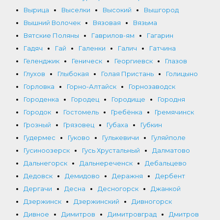
Вырица
Выселки
Высокий
Вышгород
Вышний Волочек
Вязовая
Вязьма
Вятские Поляны
Гаврилов-ям
Гагарин
Гадяч
Гай
Галенки
Галич
Гатчина
Геленджик
Геническ
Георгиевск
Глазов
Глухов
Глыбокая
Голая Пристань
Голицыно
Горловка
Горно-Алтайск
Горнозаводск
Городенка
Городец
Городище
Городня
Городок
Гостомель
Гребёнка
Гремячинск
Грозный
Грязовец
Губаха
Губкин
Гудермес
Гуково
Гулькевичи
Гуляйполе
Гусиноозерск
Гусь Хрустальный
Далматово
Дальнегорск
Дальнереченск
Дебальцево
Дедовск
Демидово
Деражня
Дербент
Дергачи
Десна
Десногорск
Джанкой
Дзержинск
Дзержинский
Дивногорск
Дивное
Димитров
Димитровград
Дмитров