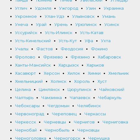
Тында
Тюмень
Тячев
Увельский
Угледар
Углич
Удомля
Ужгород
Узин
Украинка
Укромное
Улан-Удэ
Ульяновск
Умань
Унеча
Урай
Урень
Урюпинск
Усинск
Уссурийск
Усть-Илимск
Усть-Катав
Усть-Кинельский
Усть-Кут
Уфа
Ухта
Учалы
Фастов
Феодосия
Фокино
Фролово
Фрязево
Фрязино
Хабаровск
Ханты-Мансийск
Харцызск
Харьков
Хасавюрт
Херсон
Хилок
Химки
Хмельник
Хмельницкий
Холмск
Хороль
Хуст
Целина
Цимлянск
Цюрупинск
Чайковский
Чалтырь
Чамзинка
Чапаевск
Чебаркуль
Чебоксары
Чегдомын
Челябинск
Червоноград
Череповец
Черкассы
Черкесск
Черневцы
Чернигов
Черниговка
Чернобай
Чернобыль
Черновцы
Черноголовка
Черногорск
Чернушка