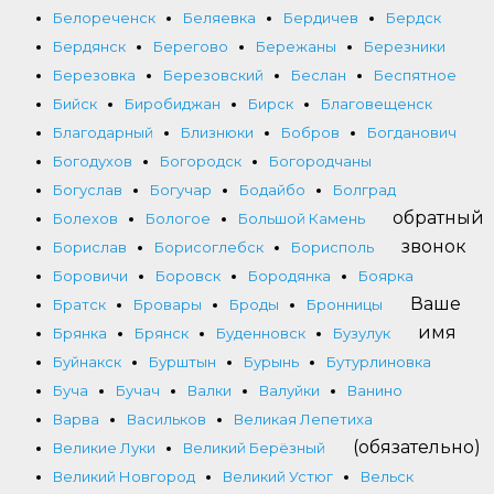
Белореченск
Беляевка
Бердичев
Бердск
Бердянск
Берегово
Бережаны
Березники
Березовка
Березовский
Беслан
Беспятное
Бийск
Биробиджан
Бирск
Благовещенск
Благодарный
Близнюки
Бобров
Богданович
Богодухов
Богородск
Богородчаны
Богуслав
Богучар
Бодайбо
Болград
обратный
Болехов
Бологое
Большой Камень
звонок
Борислав
Борисоглебск
Борисполь
Боровичи
Боровск
Бородянка
Боярка
Ваше
Братск
Бровары
Броды
Бронницы
имя
Брянка
Брянск
Буденновск
Бузулук
Буйнакск
Бурштын
Бурынь
Бутурлиновка
Буча
Бучач
Валки
Валуйки
Ванино
Варва
Васильков
Великая Лепетиха
(обязательно)
Великие Луки
Великий Берёзный
Великий Новгород
Великий Устюг
Вельск