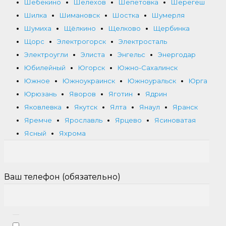
Шебекино
Шелехов
Шепетовка
Шерегеш
Шилка
Шимановск
Шостка
Шумерля
Шумиха
Щёлкино
Щелково
Щербинка
Щорс
Электрогорск
Электросталь
Электроугли
Элиста
Энгельс
Энергодар
Юбилейный
Югорск
Южно-Сахалинск
Южное
Южноукраинск
Южноуральск
Юрга
Юрюзань
Яворов
Яготин
Ядрин
Яковлевка
Якутск
Ялта
Янаул
Яранск
Яремче
Ярославль
Ярцево
Ясиноватая
Ясный
Яхрома
Ваш телефон (обязательно)