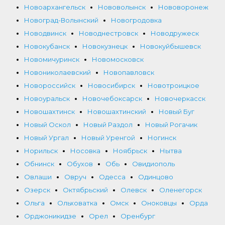
Новоархангельск
Нововолынск
Нововоронеж
Новоград-Волынский
Новогродовка
Новодвинск
Новоднестровск
Новодружеск
Новокубанск
Новокузнецк
Новокуйбышевск
Новомичуринск
Новомосковск
Новониколаевский
Новопавловск
Новороссийск
Новосибирск
Новотроицкое
Новоуральск
Новочебоксарск
Новочеркасск
Новошахтинск
Новошахтинский
Новый Буг
Новый Оскол
Новый Раздол
Новый Рогачик
Новый Ургал
Новый Уренгой
Ногинск
Норильск
Носовка
Ноябрьск
Нытва
Обнинск
Обухов
Обь
Овидиополь
Овлаши
Овруч
Одесса
Одинцово
Озерск
Октябрьский
Олевск
Оленегорск
Ольга
Ольховатка
Омск
Оноковцы
Орда
Орджоникидзе
Орел
Оренбург