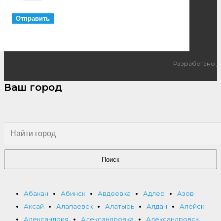
Разработано
I
Ваш город
Поиск
Абакан
Абинск
Авдеевка
Адлер
Азов
Аксай
Алапаевск
Алатырь
Алдан
Алейск
Александрия
Александровка
Александровск