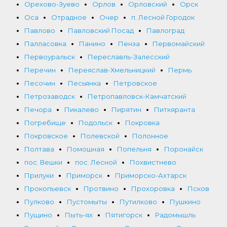
Орехово-Зуево
Орлов
Орловский
Орск
Оса
Отрадное
Очер
п. Лесной Городок
Павлово
Павловский Посад
Павлоград
Палласовка
Панино
Пенза
Первомайский
Первоуральск
Переславль-Залесский
Перечин
Переяслав-Хмельницкий
Пермь
Песочин
Песьянка
Петровское
Петрозаводск
Петропавловск-Камчатский
Печора
Пикалево
Пирятин
Питкяранта
Погребище
Подольск
Покровка
Покровское
Полевской
Полонное
Полтава
Помошная
Попельня
Поронайск
пос. Вешки
пос. Лесной
Похвистнево
Прилуки
Приморск
Приморско-Ахтарск
Прокопьевск
Протвино
Прохоровка
Псков
Пулково
Пустомыты
Путилково
Пушкино
Пущино
Пыть-ях
Пятигорск
Радомышль