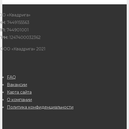
ОО «Квадрига»
НН:
7449155563
ПП:
744901001
ГРН:
1247400032362
 ООО «Квадрига» 2021
FAQ
Вакансии
Карта сайта
О компании
Политика конфиденциальности