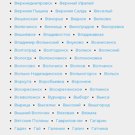
Верхнеднепровск
Верхний Уфалей
Верхняя Пышма
Верхняя Салда
Веселый
Вешенская
Взморье
Видное
Вилково
Вилючинск
Винница
Виноградов
Вихоревка
Вишнёвое
Владивосток
Владикавказ
Владимир-Волынский
Внуково
Вознесенск
Волгоград
Волгодонск
Волжск
Волжский
Вологда
Волоколамск
Волоконовка
Волосово
Волочиск
Волхов
Волчанск
Вольно-Надеждинское
Вольногорск
Вольск
Воркута
Воробьевка
Воронеж
Воскресенск
Воскресенское
Воткинск
Всеволожск
Вурнары
Выборг
Выкса
Вырица
Выселки
Высокий
Вышгород
Вышний Волочек
Вязовая
Вязьма
Вятские Поляны
Гаврилов-ям
Гагарин
Гадяч
Гай
Галенки
Галич
Гатчина