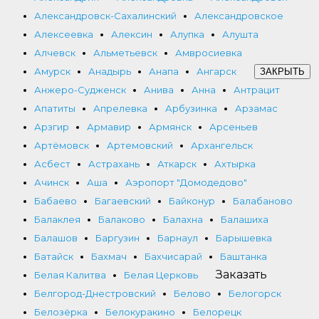
Александровск-Сахалинский
Александровское
Алексеевка
Алексин
Алупка
Алушта
Алчевск
Альметьевск
Амвросиевка
Амурск
Анадырь
Анапа
Ангарск
ЗАКРЫТЬ
Анжеро-Судженск
Анива
Анна
Антрацит
Апатиты
Апрелевка
Арбузинка
Арзамас
Арзгир
Армавир
Армянск
Арсеньев
Артёмовск
Артемовский
Архангельск
Асбест
Астрахань
Аткарск
Ахтырка
Ачинск
Аша
Аэропорт "Домодедово"
Бабаево
Багаевский
Байконур
Балабаново
Балаклея
Балаково
Балахна
Балашиха
Балашов
Баргузин
Барнаул
Барышевка
Батайск
Бахмач
Бахчисарай
Баштанка
Заказать
Белая Калитва
Белая Церковь
Белгород-Днестровский
Белово
Белогорск
Белозёрка
Белокуракино
Белорецк