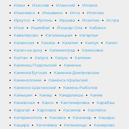
Изюм
Изяслав
Иланский
Иловля
Ильичёвск
Инжавино
Инта
Ипатово
Иркутск
Ирпень
Иршава
Искитим
Истра
Ичня
Ишимбай
Йошкар-Ола
Кабанск
Кавалерово
Кагальницкая
Кагарлык
Казанская
Казань
Казатин
Казлук
Калач
Калач-на-дону
Калининград
Калиновка
Калтан
Калуга
Калуш
Калязин
Каменец-Подольский
Каменка
Каменка Бугская
Каменка-Днепровская
Каменоломни
Каменск-Уральский
Каменск-Шахтинский
Камень-Рыболов
Камышин
Канаш
Кандалакша
Канев
Каневская
Канск
Кантемировка
Карабаш
Карагай
Карловка
Касимов
Каспийск
Катеринополь
Каховка
Качканар
Кашары
Кашира
Кегичёвка
Кельменцы
Кемерово