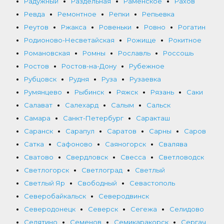
Радужный
Раздельная
Раменское
Рахов
Ревда
Ремонтное
Репки
Репьевка
Реутов
Ржакса
Ровеньки
Ровно
Рогатин
Родионово-Несветайская
Рожище
Рокитное
Романовская
Ромны
Рославль
Россошь
Ростов
Ростов-на-Дону
Рубежное
Рубцовск
Рудня
Руза
Рузаевка
Румянцево
Рыбинск
Ряжск
Рязань
Саки
Салават
Салехард
Салым
Сальск
Самара
Санкт-Петербург
Саракташ
Саранск
Сарапул
Саратов
Сарны
Саров
Сатка
Сафоново
Саяногорск
Свалява
Сватово
Свердловск
Свесса
Светловодск
Светлогорск
Светлоград
Светлый
Светлый Яр
Свободный
Севастополь
Северобайкальск
Северодвинск
Северодонецк
Северск
Сегежа
Селидово
Селятино
Семенов
Семикаракорск
Сергач