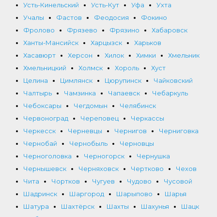
Усть-Кинельский
Усть-Кут
Уфа
Ухта
Учалы
Фастов
Феодосия
Фокино
Фролово
Фрязево
Фрязино
Хабаровск
Ханты-Мансийск
Харцызск
Харьков
Хасавюрт
Херсон
Хилок
Химки
Хмельник
Хмельницкий
Холмск
Хороль
Хуст
Целина
Цимлянск
Цюрупинск
Чайковский
Чалтырь
Чамзинка
Чапаевск
Чебаркуль
Чебоксары
Чегдомын
Челябинск
Червоноград
Череповец
Черкассы
Черкесск
Черневцы
Чернигов
Черниговка
Чернобай
Чернобыль
Черновцы
Черноголовка
Черногорск
Чернушка
Чернышевск
Черняховск
Чертково
Чехов
Чита
Чортков
Чугуев
Чудово
Чусовой
Шадринск
Шаргород
Шарыпово
Шарья
Шатура
Шахтёрск
Шахты
Шахунья
Шацк