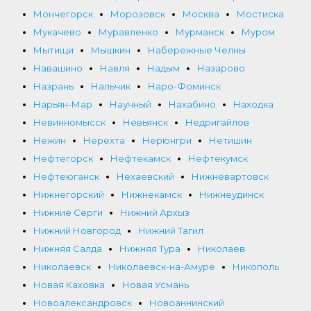
Мончегорск
Морозовск
Москва
Мостиска
Мукачево
Муравленко
Мурманск
Муром
Мытищи
Мышкин
Набережные Челны
Навашино
Навля
Надым
Назарово
Назрань
Нальчик
Наро-Фоминск
Нарьян-Мар
Научный
Нахабино
Находка
Невинномысск
Невьянск
Недригайлов
Нежин
Нерехта
Нерюнгри
Нетишин
Нефтегорск
Нефтекамск
Нефтекумск
Нефтеюганск
Нехаевский
Нижневартовск
Нижнегорский
Нижнекамск
Нижнеудинск
Нижние Серги
Нижний Архыз
Нижний Новгород
Нижний Тагил
Нижняя Салда
Нижняя Тура
Николаев
Николаевск
Николаевск-на-Амуре
Никополь
Новая Каховка
Новая Усмань
Новоалександровск
Новоаннинский