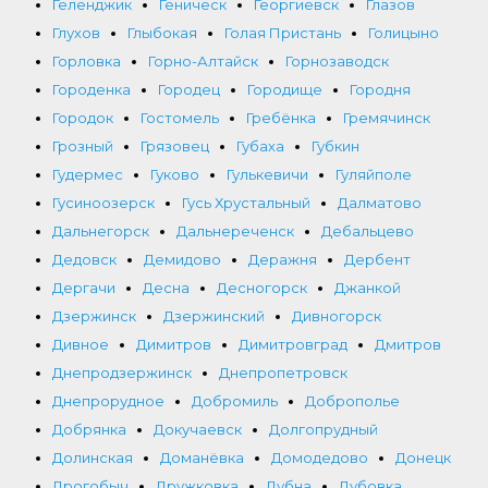
Геленджик
Геническ
Георгиевск
Глазов
Глухов
Глыбокая
Голая Пристань
Голицыно
Горловка
Горно-Алтайск
Горнозаводск
Городенка
Городец
Городище
Городня
Городок
Гостомель
Гребёнка
Гремячинск
Грозный
Грязовец
Губаха
Губкин
Гудермес
Гуково
Гулькевичи
Гуляйполе
Гусиноозерск
Гусь Хрустальный
Далматово
Дальнегорск
Дальнереченск
Дебальцево
Дедовск
Демидово
Деражня
Дербент
Дергачи
Десна
Десногорск
Джанкой
Дзержинск
Дзержинский
Дивногорск
Дивное
Димитров
Димитровград
Дмитров
Днепродзержинск
Днепропетровск
Днепрорудное
Добромиль
Доброполье
Добрянка
Докучаевск
Долгопрудный
Долинская
Доманёвка
Домодедово
Донецк
Дрогобыч
Дружковка
Дубна
Дубовка