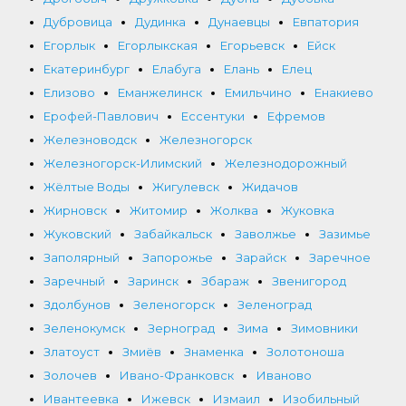
Дубровица
Дудинка
Дунаевцы
Евпатория
Егорлык
Егорлыкская
Егорьевск
Ейск
Екатеринбург
Елабуга
Елань
Елец
Елизово
Еманжелинск
Емильчино
Енакиево
Ерофей-Павлович
Ессентуки
Ефремов
Железноводск
Железногорск
Железногорск-Илимский
Железнодорожный
Жёлтые Воды
Жигулевск
Жидачов
Жирновск
Житомир
Жолква
Жуковка
Жуковский
Забайкальск
Заволжье
Зазимье
Заполярный
Запорожье
Зарайск
Заречное
Заречный
Заринск
Збараж
Звенигород
Здолбунов
Зеленогорск
Зеленоград
Зеленокумск
Зерноград
Зима
Зимовники
Златоуст
Змиёв
Знаменка
Золотоноша
Золочев
Ивано-Франковск
Иваново
Ивантеевка
Ижевск
Измаил
Изобильный