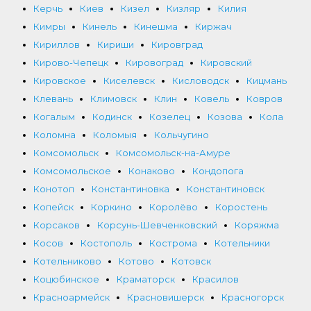
Керчь
Киев
Кизел
Кизляр
Килия
Кимры
Кинель
Кинешма
Киржач
Кириллов
Кириши
Кировград
Кирово-Чепецк
Кировоград
Кировский
Кировское
Киселевск
Кисловодск
Кицмань
Клевань
Климовск
Клин
Ковель
Ковров
Когалым
Кодинск
Козелец
Козова
Кола
Коломна
Коломыя
Кольчугино
Комсомольск
Комсомольск-на-Амуре
Комсомольское
Конаково
Кондопога
Конотоп
Константиновка
Константиновск
Копейск
Коркино
Королёво
Коростень
Корсаков
Корсунь-Шевченковский
Коряжма
Косов
Костополь
Кострома
Котельники
Котельниково
Котово
Котовск
Коцюбинское
Краматорск
Красилов
Красноармейск
Красновишерск
Красногорск