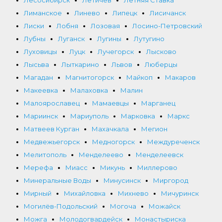
Лесосибирск
Летичев
Летняя Ставка
Лиманское
Линево
Липецк
Лисичанск
Лиски
Лобня
Лозовая
Лосино-Петровский
Лубны
Луганск
Лугины
Лутугино
Луховицы
Луцк
Лучегорск
Лысково
Лысьва
Лыткарино
Львов
Люберцы
Магадан
Магнитогорск
Майкоп
Макаров
Макеевка
Малаховка
Малин
Малоярославец
Мамаевцы
Марганец
Мариинск
Мариуполь
Марковка
Маркс
Матвеев Курган
Махачкала
Мегион
Медвежьегорск
Медногорск
Междуреченск
Мелитополь
Менделеево
Менделеевск
Мерефа
Миасс
Микунь
Миллерово
Минеральные Воды
Минусинск
Миргород
Мирный
Михайловка
Михнево
Мичуринск
Могилёв-Подольский
Могоча
Можайск
Можга
Молодогвардейск
Монастыриска