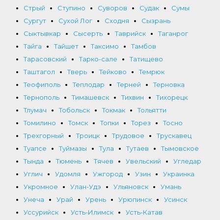
Стрый
Ступино
Суворов
Судак
Сумы
Сургут
Сухой Лог
Сходня
Сызрань
Сыктывкар
Сысерть
Таврийск
Таганрог
Тайга
Тайшет
Таксимо
Тамбов
Тарасовский
Тарко-сале
Татищево
Таштагол
Тверь
Тейково
Темрюк
Теофиполь
Теплодар
Терней
Терновка
Тернополь
Тимашевск
Тихвин
Тихорецк
Тлумач
Тобольск
Токмак
Тольятти
Томилино
Томск
Топки
Торез
Тосно
Трехгорный
Троицк
Трудовое
Трускавец
Туапсе
Туймазы
Тула
Тутаев
Тымовское
Тында
Тюмень
Тячев
Увельский
Угледар
Углич
Удомля
Ужгород
Узин
Украинка
Укромное
Улан-Удэ
Ульяновск
Умань
Унеча
Урай
Урень
Урюпинск
Усинск
Уссурийск
Усть-Илимск
Усть-Катав