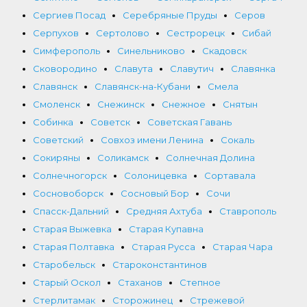
Сергиев Посад
Серебряные Пруды
Серов
Серпухов
Сертолово
Сестрорецк
Сибай
Симферополь
Синельниково
Скадовск
Сковородино
Славута
Славутич
Славянка
Славянск
Славянск-на-Кубани
Смела
Смоленск
Снежинск
Снежное
Снятын
Собинка
Советск
Советская Гавань
Советский
Совхоз имени Ленина
Сокаль
Сокиряны
Соликамск
Солнечная Долина
Солнечногорск
Солоницевка
Сортавала
Сосновоборск
Сосновый Бор
Сочи
Спасск-Дальний
Средняя Ахтуба
Ставрополь
Старая Выжевка
Старая Купавна
Старая Полтавка
Старая Русса
Старая Чара
Старобельск
Староконстантинов
Старый Оскол
Стаханов
Степное
Стерлитамак
Сторожинец
Стрежевой