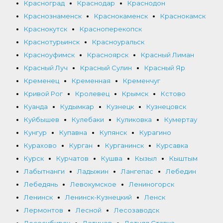
Красноград
Краснодар
Краснодон
Краснознаменск
Краснокаменск
Краснокамск
Краснокутск
Красноперекопск
Краснотурьинск
Красноуральск
Красноуфимск
Красноярск
Красный Лиман
Красный Луч
Красный Сулин
Красный Яр
Кременец
Кременная
Кременчуг
Кривой Рог
Кролевец
Крымск
Кстово
Куанда
Кудымкар
Кузнецк
Кузнецовск
Куйбышев
Кулебаки
Куликовка
Кумертау
Кунгур
Купавна
Купянск
Курагино
Курахово
Курган
Курганинск
Курсавка
Курск
Курчатов
Кушва
Кызыл
Кыштым
Лабытнанги
Ладыжин
Лангепас
Лебедин
Лебедянь
Левокумское
Лениногорск
Ленинск
Ленинск-Кузнецкий
Ленск
Лермонтов
Лесной
Лесозаводск