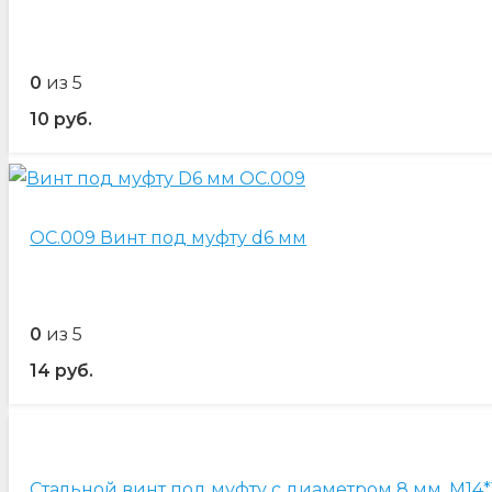
0
из 5
10
руб.
OC.009 Винт под муфту d6 мм
0
из 5
14
руб.
Стальной винт под муфту с диаметром 8 мм. М14*