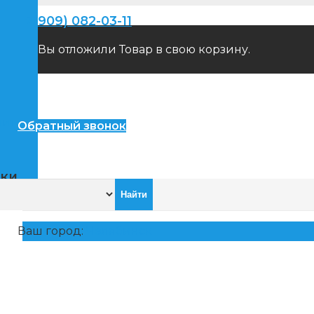
+7(909) 082-03-11
Вы отложили
Товар
в свою корзину.
пители
Обратный звонок
ики
Ваш город:
Челябинск