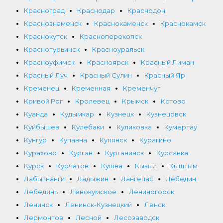
Красноград
Краснодар
Краснодон
Краснознаменск
Краснокаменск
Краснокамск
Краснокутск
Красноперекопск
Краснотурьинск
Красноуральск
Красноуфимск
Красноярск
Красный Лиман
Красный Луч
Красный Сулин
Красный Яр
Кременец
Кременная
Кременчуг
Кривой Рог
Кролевец
Крымск
Кстово
Куанда
Кудымкар
Кузнецк
Кузнецовск
Куйбышев
Кулебаки
Куликовка
Кумертау
Кунгур
Купавна
Купянск
Курагино
Курахово
Курган
Курганинск
Курсавка
Курск
Курчатов
Кушва
Кызыл
Кыштым
Лабытнанги
Ладыжин
Лангепас
Лебедин
Лебедянь
Левокумское
Лениногорск
Ленинск
Ленинск-Кузнецкий
Ленск
Лермонтов
Лесной
Лесозаводск