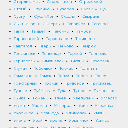
Стерлитамак
Сторожинец
Стрежевой
Стрый
Ступино
Суворов
Судак
Сумы
Сургут
Сухой Лог
Сходня
Сызрань
Сыктывкар
Сысерть
Таврийск
Таганрог
Тайга
Тайшет
Таксимо
Тамбов
Тарасовский
Тарко-сале
Татищево
Таштагол
Тверь
Тейково
Темрюк
Теофиполь
Теплодар
Терней
Терновка
Тернополь
Тимашевск
Тихвин
Тихорецк
Тлумач
Тобольск
Токмак
Тольятти
Томилино
Томск
Топки
Торез
Тосно
Трехгорный
Троицк
Трудовое
Трускавец
Туапсе
Туймазы
Тула
Тутаев
Тымовское
Тында
Тюмень
Тячев
Увельский
Угледар
Углич
Удомля
Ужгород
Узин
Украинка
Укромное
Улан-Удэ
Ульяновск
Умань
Унеча
Урай
Урень
Урюпинск
Усинск
Уссурийск
Усть-Илимск
Усть-Катав