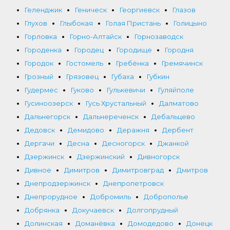
Геленджик
Геническ
Георгиевск
Глазов
Глухов
Глыбокая
Голая Пристань
Голицыно
Горловка
Горно-Алтайск
Горнозаводск
Городенка
Городец
Городище
Городня
Городок
Гостомель
Гребёнка
Гремячинск
Грозный
Грязовец
Губаха
Губкин
Гудермес
Гуково
Гулькевичи
Гуляйполе
Гусиноозерск
Гусь Хрустальный
Далматово
Дальнегорск
Дальнереченск
Дебальцево
Дедовск
Демидово
Деражня
Дербент
Дергачи
Десна
Десногорск
Джанкой
Дзержинск
Дзержинский
Дивногорск
Дивное
Димитров
Димитровград
Дмитров
Днепродзержинск
Днепропетровск
Днепрорудное
Добромиль
Доброполье
Добрянка
Докучаевск
Долгопрудный
Долинская
Доманёвка
Домодедово
Донецк