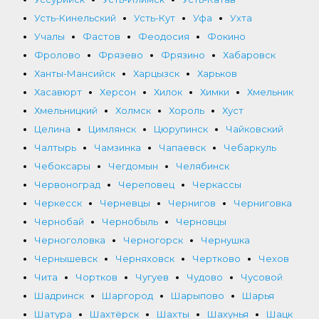
Усть-Кинельский
Усть-Кут
Уфа
Ухта
Учалы
Фастов
Феодосия
Фокино
Фролово
Фрязево
Фрязино
Хабаровск
Ханты-Мансийск
Харцызск
Харьков
Хасавюрт
Херсон
Хилок
Химки
Хмельник
Хмельницкий
Холмск
Хороль
Хуст
Целина
Цимлянск
Цюрупинск
Чайковский
Чалтырь
Чамзинка
Чапаевск
Чебаркуль
Чебоксары
Чегдомын
Челябинск
Червоноград
Череповец
Черкассы
Черкесск
Черневцы
Чернигов
Черниговка
Чернобай
Чернобыль
Черновцы
Черноголовка
Черногорск
Чернушка
Чернышевск
Черняховск
Чертково
Чехов
Чита
Чортков
Чугуев
Чудово
Чусовой
Шадринск
Шаргород
Шарыпово
Шарья
Шатура
Шахтёрск
Шахты
Шахунья
Шацк