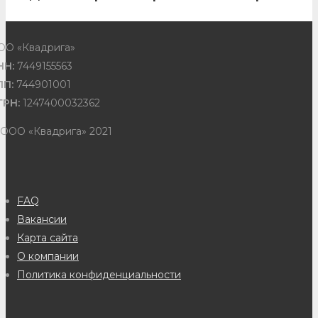
ОО «Квадрига»
НН:
7449155563
ПП:
744901001
ГРН:
1247400032362
 ООО «Квадрига» 2021
FAQ
Вакансии
Карта сайта
О компании
Политика конфиденциальности