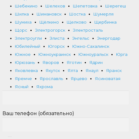
Шебекино
Шелехов
Шепетовка
Шерегеш
Шилка
Шимановск
Шостка
Шумерля
Шумиха
Щёлкино
Щелково
Щербинка
Щорс
Электрогорск
Электросталь
Электроугли
Элиста
Энгельс
Энергодар
Юбилейный
Югорск
Южно-Сахалинск
Южное
Южноукраинск
Южноуральск
Юрга
Юрюзань
Яворов
Яготин
Ядрин
Яковлевка
Якутск
Ялта
Янаул
Яранск
Яремче
Ярославль
Ярцево
Ясиноватая
Ясный
Яхрома
Ваш телефон (обязательно)