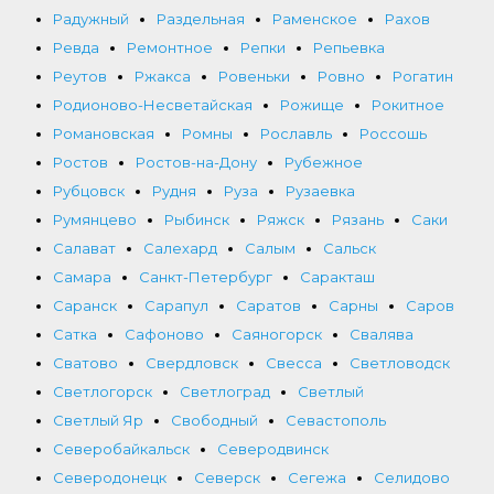
Радужный
Раздельная
Раменское
Рахов
Ревда
Ремонтное
Репки
Репьевка
Реутов
Ржакса
Ровеньки
Ровно
Рогатин
Родионово-Несветайская
Рожище
Рокитное
Романовская
Ромны
Рославль
Россошь
Ростов
Ростов-на-Дону
Рубежное
Рубцовск
Рудня
Руза
Рузаевка
Румянцево
Рыбинск
Ряжск
Рязань
Саки
Салават
Салехард
Салым
Сальск
Самара
Санкт-Петербург
Саракташ
Саранск
Сарапул
Саратов
Сарны
Саров
Сатка
Сафоново
Саяногорск
Свалява
Сватово
Свердловск
Свесса
Светловодск
Светлогорск
Светлоград
Светлый
Светлый Яр
Свободный
Севастополь
Северобайкальск
Северодвинск
Северодонецк
Северск
Сегежа
Селидово