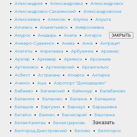
Александрия
Александровка
Александровск
Александровск-Сахалинский
Александровское
Алексеевка
Алексин
Алупка
Алушта
Алчевск
Альметьевск
Амвросиевка
Амурск
Анадырь
Анапа
Ангарск
ЗАКРЫТЬ
Анжеро-Судженск
Анива
Анна
Антрацит
Апатиты
Апрелевка
Арбузинка
Арзамас
Арзгир
Армавир
Армянск
Арсеньев
Артёмовск
Артемовский
Архангельск
Асбест
Астрахань
Аткарск
Ахтырка
Ачинск
Аша
Аэропорт "Домодедово"
Бабаево
Багаевский
Байконур
Балабаново
Балаклея
Балаково
Балахна
Балашиха
Балашов
Баргузин
Барнаул
Барышевка
Батайск
Бахмач
Бахчисарай
Баштанка
Заказать
Белая Калитва
Белая Церковь
Белгород-Днестровский
Белово
Белогорск