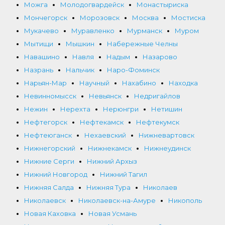
Можга
Молодогвардейск
Монастыриска
Мончегорск
Морозовск
Москва
Мостиска
Мукачево
Муравленко
Мурманск
Муром
Мытищи
Мышкин
Набережные Челны
Навашино
Навля
Надым
Назарово
Назрань
Нальчик
Наро-Фоминск
Нарьян-Мар
Научный
Нахабино
Находка
Невинномысск
Невьянск
Недригайлов
Нежин
Нерехта
Нерюнгри
Нетишин
Нефтегорск
Нефтекамск
Нефтекумск
Нефтеюганск
Нехаевский
Нижневартовск
Нижнегорский
Нижнекамск
Нижнеудинск
Нижние Серги
Нижний Архыз
Нижний Новгород
Нижний Тагил
Нижняя Салда
Нижняя Тура
Николаев
Николаевск
Николаевск-на-Амуре
Никополь
Новая Каховка
Новая Усмань