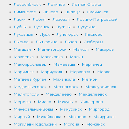
Лесосибирск
Летичев
Летняя Ставка
Лиманское
Линево
Липецк
Лисичанск
Лиски
Лобня
Лозовая
Лосино-Петровский
Лубны
Луганск
Лугины
Лутугино
Луховицы
Луцк
Лучегорск
Лысково
Лысьва
Лыткарино
Львов
Люберцы
Магадан
Магнитогорск
Майкоп
Макаров
Макеевка
Малаховка
Малин
Малоярославец
Мамаевцы
Марганец
Мариинск
Мариуполь
Марковка
Маркс
Матвеев Курган
Махачкала
Мегион
Медвежьегорск
Медногорск
Междуреченск
Мелитополь
Менделеево
Менделеевск
Мерефа
Миасс
Микунь
Миллерово
Минеральные Воды
Минусинск
Миргород
Мирный
Михайловка
Михнево
Мичуринск
Могилёв-Подольский
Могоча
Можайск