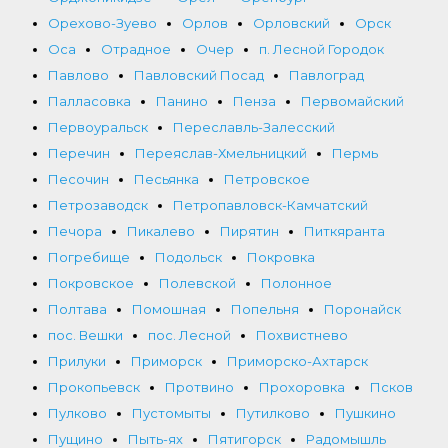
Орехово-Зуево
Орлов
Орловский
Орск
Оса
Отрадное
Очер
п. Лесной Городок
Павлово
Павловский Посад
Павлоград
Палласовка
Панино
Пенза
Первомайский
Первоуральск
Переславль-Залесский
Перечин
Переяслав-Хмельницкий
Пермь
Песочин
Песьянка
Петровское
Петрозаводск
Петропавловск-Камчатский
Печора
Пикалево
Пирятин
Питкяранта
Погребище
Подольск
Покровка
Покровское
Полевской
Полонное
Полтава
Помошная
Попельня
Поронайск
пос. Вешки
пос. Лесной
Похвистнево
Прилуки
Приморск
Приморско-Ахтарск
Прокопьевск
Протвино
Прохоровка
Псков
Пулково
Пустомыты
Путилково
Пушкино
Пущино
Пыть-ях
Пятигорск
Радомышль