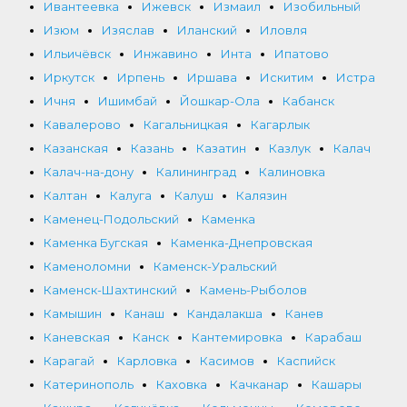
Ивантеевка
Ижевск
Измаил
Изобильный
Изюм
Изяслав
Иланский
Иловля
Ильичёвск
Инжавино
Инта
Ипатово
Иркутск
Ирпень
Иршава
Искитим
Истра
Ичня
Ишимбай
Йошкар-Ола
Кабанск
Кавалерово
Кагальницкая
Кагарлык
Казанская
Казань
Казатин
Казлук
Калач
Калач-на-дону
Калининград
Калиновка
Калтан
Калуга
Калуш
Калязин
Каменец-Подольский
Каменка
Каменка Бугская
Каменка-Днепровская
Каменоломни
Каменск-Уральский
Каменск-Шахтинский
Камень-Рыболов
Камышин
Канаш
Кандалакша
Канев
Каневская
Канск
Кантемировка
Карабаш
Карагай
Карловка
Касимов
Каспийск
Катеринополь
Каховка
Качканар
Кашары