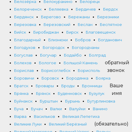
Белозёрка
Белокуракино
Белорецк
Белореченск
Беляевка
Бердичев
Бердск
Бердянск
Берегово
Бережаны
Березники
Березовка
Березовский
Беслан
Беспятное
Бийск
Биробиджан
Бирск
Благовещенск
Благодарный
Близнюки
Бобров
Богданович
Богодухов
Богородск
Богородчаны
Богуслав
Богучар
Бодайбо
Болград
обратный
Болехов
Бологое
Большой Камень
звонок
Борислав
Борисоглебск
Борисполь
Боровичи
Боровск
Бородянка
Боярка
Ваше
Братск
Бровары
Броды
Бронницы
имя
Брянка
Брянск
Буденновск
Бузулук
Буйнакск
Бурштын
Бурынь
Бутурлиновка
Буча
Бучач
Валки
Валуйки
Ванино
Варва
Васильков
Великая Лепетиха
(обязательно)
Великие Луки
Великий Берёзный
Великий Новгород
Великий Устюг
Вельск