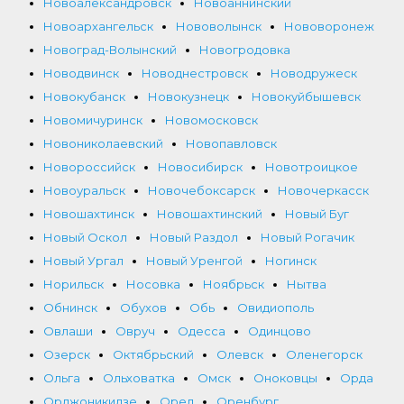
Новоалександровск
Новоаннинский
Новоархангельск
Нововолынск
Нововоронеж
Новоград-Волынский
Новогродовка
Новодвинск
Новоднестровск
Новодружеск
Новокубанск
Новокузнецк
Новокуйбышевск
Новомичуринск
Новомосковск
Новониколаевский
Новопавловск
Новороссийск
Новосибирск
Новотроицкое
Новоуральск
Новочебоксарск
Новочеркасск
Новошахтинск
Новошахтинский
Новый Буг
Новый Оскол
Новый Раздол
Новый Рогачик
Новый Ургал
Новый Уренгой
Ногинск
Норильск
Носовка
Ноябрьск
Нытва
Обнинск
Обухов
Обь
Овидиополь
Овлаши
Овруч
Одесса
Одинцово
Озерск
Октябрьский
Олевск
Оленегорск
Ольга
Ольховатка
Омск
Оноковцы
Орда
Орджоникидзе
Орел
Оренбург