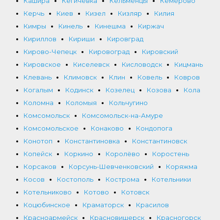
Кашира
Кегичёвка
Кельменцы
Кемерово
Керчь
Киев
Кизел
Кизляр
Килия
Кимры
Кинель
Кинешма
Киржач
Кириллов
Кириши
Кировград
Кирово-Чепецк
Кировоград
Кировский
Кировское
Киселевск
Кисловодск
Кицмань
Клевань
Климовск
Клин
Ковель
Ковров
Когалым
Кодинск
Козелец
Козова
Кола
Коломна
Коломыя
Кольчугино
Комсомольск
Комсомольск-на-Амуре
Комсомольское
Конаково
Кондопога
Конотоп
Константиновка
Константиновск
Копейск
Коркино
Королёво
Коростень
Корсаков
Корсунь-Шевченковский
Коряжма
Косов
Костополь
Кострома
Котельники
Котельниково
Котово
Котовск
Коцюбинское
Краматорск
Красилов
Красноармейск
Красновишерск
Красногорск