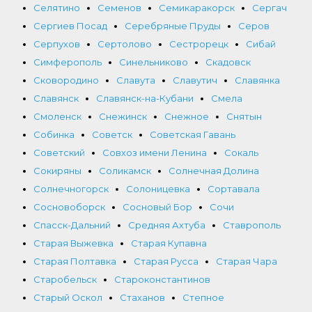
Селятино
Семенов
Семикаракорск
Сергач
Сергиев Посад
Серебряные Пруды
Серов
Серпухов
Сертолово
Сестрорецк
Сибай
Симферополь
Синельниково
Скадовск
Сковородино
Славута
Славутич
Славянка
Славянск
Славянск-на-Кубани
Смела
Смоленск
Снежинск
Снежное
Снятын
Собинка
Советск
Советская Гавань
Советский
Совхоз имени Ленина
Сокаль
Сокиряны
Соликамск
Солнечная Долина
Солнечногорск
Солоницевка
Сортавала
Сосновоборск
Сосновый Бор
Сочи
Спасск-Дальний
Средняя Ахтуба
Ставрополь
Старая Выжевка
Старая Купавна
Старая Полтавка
Старая Русса
Старая Чара
Старобельск
Староконстантинов
Старый Оскол
Стаханов
Степное