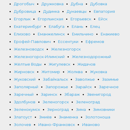
Дрогобыч
Дружковка
Дубна
Дубовка
Дубровица
Дудинка
Дунаевцы
Евпатория
Егорлык
Егорлыкская
Егорьевск
Ейск
Екатеринбург
Елабуга
Елань
Елец
Елизово
Еманжелинск
Емильчино
Енакиево
Ерофей-Павлович
Ессентуки
Ефремов
Железноводск
Железногорск
Железногорск-Илимский
Железнодорожный
Жёлтые Воды
Жигулевск
Жидачов
Жирновск
Житомир
Жолква
Жуковка
Жуковский
Забайкальск
Заволжье
Зазимье
Заполярный
Запорожье
Зарайск
Заречное
Заречный
Заринск
Збараж
Звенигород
Здолбунов
Зеленогорск
Зеленоград
Зеленокумск
Зерноград
Зима
Зимовники
Златоуст
Змиёв
Знаменка
Золотоноша
Золочев
Ивано-Франковск
Иваново