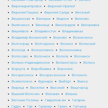
Верхнеднепровск
Верхний Уфалей
Верхняя Пышма
Верхняя Салда
Веселый
Вешенская
Взморье
Видное
Вилково
Вилючинск
Винница
Виноградов
Вихоревка
Вишнёвое
Владивосток
Владикавказ
Владимир-Волынский
Внуково
Вознесенск
Волгоград
Волгодонск
Волжск
Волжский
Вологда
Волоколамск
Волоконовка
Волосово
Волочиск
Волхов
Волчанск
Вольно-Надеждинское
Вольногорск
Вольск
Воркута
Воробьевка
Воронеж
Воскресенск
Воскресенское
Воткинск
Всеволожск
Вурнары
Выборг
Выкса
Вырица
Выселки
Высокий
Вышгород
Вышний Волочек
Вязовая
Вязьма
Вятские Поляны
Гаврилов-ям
Гагарин
Гадяч
Гай
Галенки
Галич
Гатчина