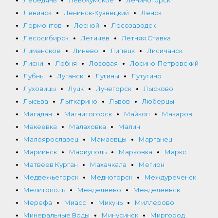
Ленинск
Ленинск-Кузнецкий
Ленск
Лермонтов
Лесной
Лесозаводск
Лесосибирск
Летичев
Летняя Ставка
Лиманское
Линево
Липецк
Лисичанск
Лиски
Лобня
Лозовая
Лосино-Петровский
Лубны
Луганск
Лугины
Лутугино
Луховицы
Луцк
Лучегорск
Лысково
Лысьва
Лыткарино
Львов
Люберцы
Магадан
Магнитогорск
Майкоп
Макаров
Макеевка
Малаховка
Малин
Малоярославец
Мамаевцы
Марганец
Мариинск
Мариуполь
Марковка
Маркс
Матвеев Курган
Махачкала
Мегион
Медвежьегорск
Медногорск
Междуреченск
Мелитополь
Менделеево
Менделеевск
Мерефа
Миасс
Микунь
Миллерово
Минеральные Воды
Минусинск
Миргород