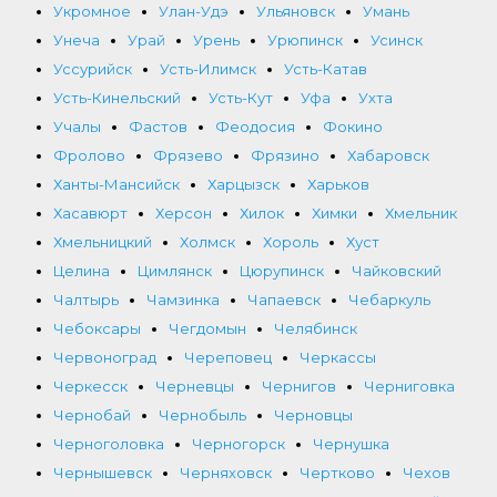
Укромное
Улан-Удэ
Ульяновск
Умань
Унеча
Урай
Урень
Урюпинск
Усинск
Уссурийск
Усть-Илимск
Усть-Катав
Усть-Кинельский
Усть-Кут
Уфа
Ухта
Учалы
Фастов
Феодосия
Фокино
Фролово
Фрязево
Фрязино
Хабаровск
Ханты-Мансийск
Харцызск
Харьков
Хасавюрт
Херсон
Хилок
Химки
Хмельник
Хмельницкий
Холмск
Хороль
Хуст
Целина
Цимлянск
Цюрупинск
Чайковский
Чалтырь
Чамзинка
Чапаевск
Чебаркуль
Чебоксары
Чегдомын
Челябинск
Червоноград
Череповец
Черкассы
Черкесск
Черневцы
Чернигов
Черниговка
Чернобай
Чернобыль
Черновцы
Черноголовка
Черногорск
Чернушка
Чернышевск
Черняховск
Чертково
Чехов