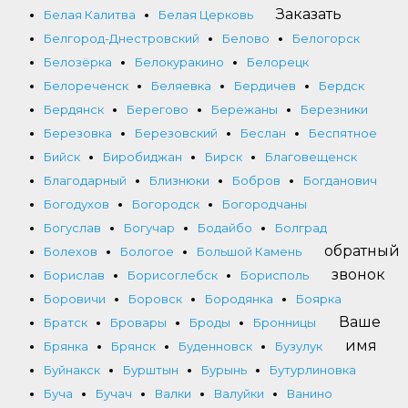
Заказать
Белая Калитва
Белая Церковь
Белгород-Днестровский
Белово
Белогорск
Белозёрка
Белокуракино
Белорецк
Белореченск
Беляевка
Бердичев
Бердск
Бердянск
Берегово
Бережаны
Березники
Березовка
Березовский
Беслан
Беспятное
Бийск
Биробиджан
Бирск
Благовещенск
Благодарный
Близнюки
Бобров
Богданович
Богодухов
Богородск
Богородчаны
Богуслав
Богучар
Бодайбо
Болград
обратный
Болехов
Бологое
Большой Камень
звонок
Борислав
Борисоглебск
Борисполь
Боровичи
Боровск
Бородянка
Боярка
Ваше
Братск
Бровары
Броды
Бронницы
имя
Брянка
Брянск
Буденновск
Бузулук
Буйнакск
Бурштын
Бурынь
Бутурлиновка
Буча
Бучач
Валки
Валуйки
Ванино