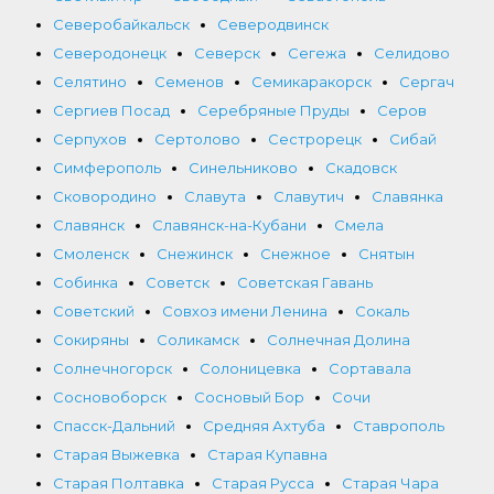
Северобайкальск
Северодвинск
Северодонецк
Северск
Сегежа
Селидово
Селятино
Семенов
Семикаракорск
Сергач
Сергиев Посад
Серебряные Пруды
Серов
Серпухов
Сертолово
Сестрорецк
Сибай
Симферополь
Синельниково
Скадовск
Сковородино
Славута
Славутич
Славянка
Славянск
Славянск-на-Кубани
Смела
Смоленск
Снежинск
Снежное
Снятын
Собинка
Советск
Советская Гавань
Советский
Совхоз имени Ленина
Сокаль
Сокиряны
Соликамск
Солнечная Долина
Солнечногорск
Солоницевка
Сортавала
Сосновоборск
Сосновый Бор
Сочи
Спасск-Дальний
Средняя Ахтуба
Ставрополь
Старая Выжевка
Старая Купавна
Старая Полтавка
Старая Русса
Старая Чара