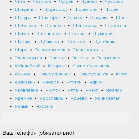
Чита
Чортков
Чугуев
Чудово
Чусовой
Шадринск
Шаргород
Шарыпово
Шарья
Шатура
Шахтёрск
Шахты
Шахунья
Шацк
Шебекино
Шелехов
Шепетовка
Шерегеш
Шилка
Шимановск
Шостка
Шумерля
Шумиха
Щёлкино
Щелково
Щербинка
Щорс
Электрогорск
Электросталь
Электроугли
Элиста
Энгельс
Энергодар
Юбилейный
Югорск
Южно-Сахалинск
Южное
Южноукраинск
Южноуральск
Юрга
Юрюзань
Яворов
Яготин
Ядрин
Яковлевка
Якутск
Ялта
Янаул
Яранск
Яремче
Ярославль
Ярцево
Ясиноватая
Ясный
Яхрома
Ваш телефон (обязательно)