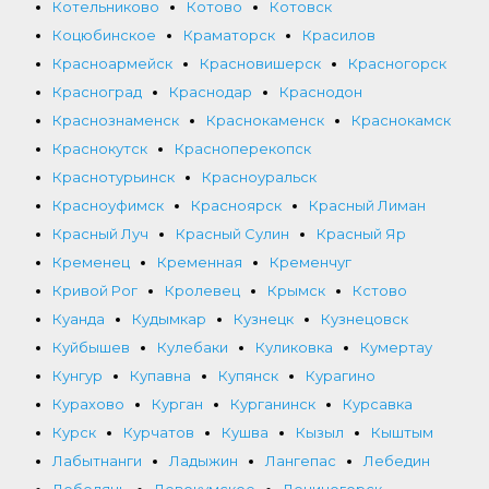
Котельниково
Котово
Котовск
Коцюбинское
Краматорск
Красилов
Красноармейск
Красновишерск
Красногорск
Красноград
Краснодар
Краснодон
Краснознаменск
Краснокаменск
Краснокамск
Краснокутск
Красноперекопск
Краснотурьинск
Красноуральск
Красноуфимск
Красноярск
Красный Лиман
Красный Луч
Красный Сулин
Красный Яр
Кременец
Кременная
Кременчуг
Кривой Рог
Кролевец
Крымск
Кстово
Куанда
Кудымкар
Кузнецк
Кузнецовск
Куйбышев
Кулебаки
Куликовка
Кумертау
Кунгур
Купавна
Купянск
Курагино
Курахово
Курган
Курганинск
Курсавка
Курск
Курчатов
Кушва
Кызыл
Кыштым
Лабытнанги
Ладыжин
Лангепас
Лебедин
Лебедянь
Левокумское
Лениногорск