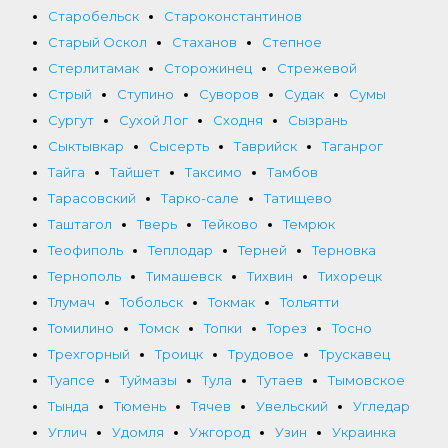
Старобельск
Староконстантинов
Старый Оскол
Стаханов
Степное
Стерлитамак
Сторожинец
Стрежевой
Стрый
Ступино
Суворов
Судак
Сумы
Сургут
Сухой Лог
Сходня
Сызрань
Сыктывкар
Сысерть
Таврийск
Таганрог
Тайга
Тайшет
Таксимо
Тамбов
Тарасовский
Тарко-сале
Татищево
Таштагол
Тверь
Тейково
Темрюк
Теофиполь
Теплодар
Терней
Терновка
Тернополь
Тимашевск
Тихвин
Тихорецк
Тлумач
Тобольск
Токмак
Тольятти
Томилино
Томск
Топки
Торез
Тосно
Трехгорный
Троицк
Трудовое
Трускавец
Туапсе
Туймазы
Тула
Тутаев
Тымовское
Тында
Тюмень
Тячев
Увельский
Угледар
Углич
Удомля
Ужгород
Узин
Украинка