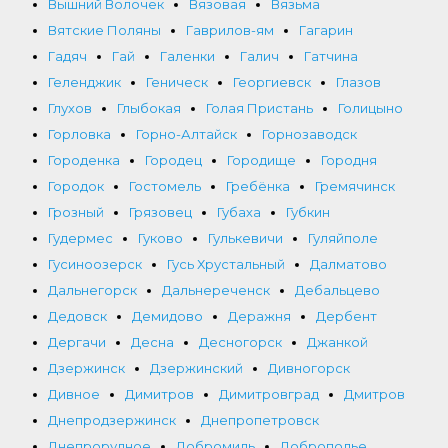
Вышний Волочек
Вязовая
Вязьма
Вятские Поляны
Гаврилов-ям
Гагарин
Гадяч
Гай
Галенки
Галич
Гатчина
Геленджик
Геническ
Георгиевск
Глазов
Глухов
Глыбокая
Голая Пристань
Голицыно
Горловка
Горно-Алтайск
Горнозаводск
Городенка
Городец
Городище
Городня
Городок
Гостомель
Гребёнка
Гремячинск
Грозный
Грязовец
Губаха
Губкин
Гудермес
Гуково
Гулькевичи
Гуляйполе
Гусиноозерск
Гусь Хрустальный
Далматово
Дальнегорск
Дальнереченск
Дебальцево
Дедовск
Демидово
Деражня
Дербент
Дергачи
Десна
Десногорск
Джанкой
Дзержинск
Дзержинский
Дивногорск
Дивное
Димитров
Димитровград
Дмитров
Днепродзержинск
Днепропетровск
Днепрорудное
Добромиль
Доброполье