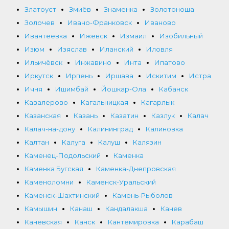
Златоуст
Змиёв
Знаменка
Золотоноша
Золочев
Ивано-Франковск
Иваново
Ивантеевка
Ижевск
Измаил
Изобильный
Изюм
Изяслав
Иланский
Иловля
Ильичёвск
Инжавино
Инта
Ипатово
Иркутск
Ирпень
Иршава
Искитим
Истра
Ичня
Ишимбай
Йошкар-Ола
Кабанск
Кавалерово
Кагальницкая
Кагарлык
Казанская
Казань
Казатин
Казлук
Калач
Калач-на-дону
Калининград
Калиновка
Калтан
Калуга
Калуш
Калязин
Каменец-Подольский
Каменка
Каменка Бугская
Каменка-Днепровская
Каменоломни
Каменск-Уральский
Каменск-Шахтинский
Камень-Рыболов
Камышин
Канаш
Кандалакша
Канев
Каневская
Канск
Кантемировка
Карабаш