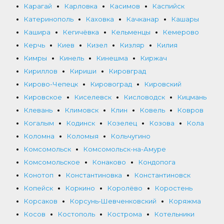
Карагай
Карловка
Касимов
Каспийск
Катеринополь
Каховка
Качканар
Кашары
Кашира
Кегичёвка
Кельменцы
Кемерово
Керчь
Киев
Кизел
Кизляр
Килия
Кимры
Кинель
Кинешма
Киржач
Кириллов
Кириши
Кировград
Кирово-Чепецк
Кировоград
Кировский
Кировское
Киселевск
Кисловодск
Кицмань
Клевань
Климовск
Клин
Ковель
Ковров
Когалым
Кодинск
Козелец
Козова
Кола
Коломна
Коломыя
Кольчугино
Комсомольск
Комсомольск-на-Амуре
Комсомольское
Конаково
Кондопога
Конотоп
Константиновка
Константиновск
Копейск
Коркино
Королёво
Коростень
Корсаков
Корсунь-Шевченковский
Коряжма
Косов
Костополь
Кострома
Котельники