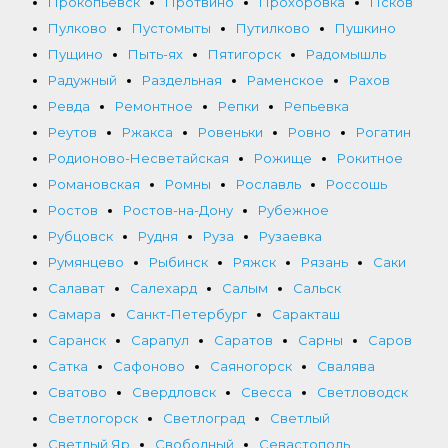
Прокопьевск
Протвино
Прохоровка
Псков
Пулково
Пустомыты
Путилково
Пушкино
Пущино
Пыть-ях
Пятигорск
Радомышль
Радужный
Раздельная
Раменское
Рахов
Ревда
Ремонтное
Репки
Репьевка
Реутов
Ржакса
Ровеньки
Ровно
Рогатин
Родионово-Несветайская
Рожище
Рокитное
Романовская
Ромны
Рославль
Россошь
Ростов
Ростов-на-Дону
Рубежное
Рубцовск
Рудня
Руза
Рузаевка
Румянцево
Рыбинск
Ряжск
Рязань
Саки
Салават
Салехард
Салым
Сальск
Самара
Санкт-Петербург
Саракташ
Саранск
Сарапул
Саратов
Сарны
Саров
Сатка
Сафоново
Саяногорск
Свалява
Сватово
Свердловск
Свесса
Светловодск
Светлогорск
Светлоград
Светлый
Светлый Яр
Свободный
Севастополь