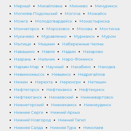
Мирный
Михайловка
Михнево
Мичуринск
Могилёв-Подольский
Могоча
Можайск
Можга
Молодогвардейск
Монастыриска
Мончегорск
Морозовск
Москва
Мостиска
Мукачево
Муравленко
Мурманск
Муром
Мытищи
Мышкин
Набережные Челны
Навашино
Навля
Надым
Назарово
Назрань
Нальчик
Наро-Фоминск
Нарьян-Мар
Научный
Нахабино
Находка
Невинномысск
Невьянск
Недригайлов
Нежин
Нерехта
Нерюнгри
Нетишин
Нефтегорск
Нефтекамск
Нефтекумск
Нефтеюганск
Нехаевский
Нижневартовск
Нижнегорский
Нижнекамск
Нижнеудинск
Нижние Серги
Нижний Архыз
Нижний Новгород
Нижний Тагил
Нижняя Салда
Нижняя Тура
Николаев