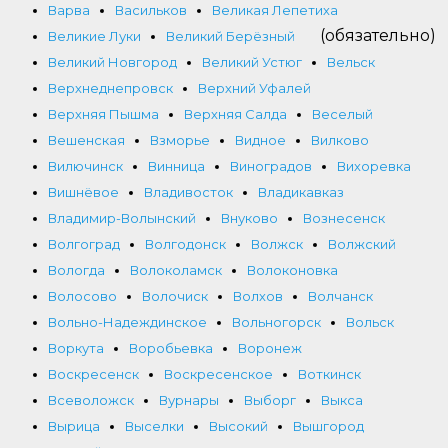
Варва
Васильков
Великая Лепетиха
(обязательно)
Великие Луки
Великий Берёзный
Великий Новгород
Великий Устюг
Вельск
Верхнеднепровск
Верхний Уфалей
Верхняя Пышма
Верхняя Салда
Веселый
Вешенская
Взморье
Видное
Вилково
Вилючинск
Винница
Виноградов
Вихоревка
Вишнёвое
Владивосток
Владикавказ
Владимир-Волынский
Внуково
Вознесенск
Волгоград
Волгодонск
Волжск
Волжский
Вологда
Волоколамск
Волоконовка
Волосово
Волочиск
Волхов
Волчанск
Вольно-Надеждинское
Вольногорск
Вольск
Воркута
Воробьевка
Воронеж
Воскресенск
Воскресенское
Воткинск
Всеволожск
Вурнары
Выборг
Выкса
Вырица
Выселки
Высокий
Вышгород