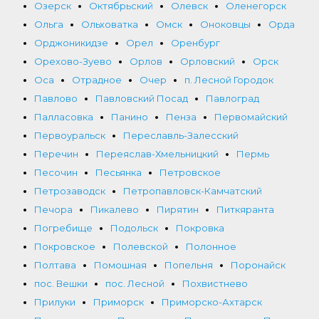
Озерск
Октябрьский
Олевск
Оленегорск
Ольга
Ольховатка
Омск
Оноковцы
Орда
Орджоникидзе
Орел
Оренбург
Орехово-Зуево
Орлов
Орловский
Орск
Оса
Отрадное
Очер
п. Лесной Городок
Павлово
Павловский Посад
Павлоград
Палласовка
Панино
Пенза
Первомайский
Первоуральск
Переславль-Залесский
Перечин
Переяслав-Хмельницкий
Пермь
Песочин
Песьянка
Петровское
Петрозаводск
Петропавловск-Камчатский
Печора
Пикалево
Пирятин
Питкяранта
Погребище
Подольск
Покровка
Покровское
Полевской
Полонное
Полтава
Помошная
Попельня
Поронайск
пос. Вешки
пос. Лесной
Похвистнево
Прилуки
Приморск
Приморско-Ахтарск