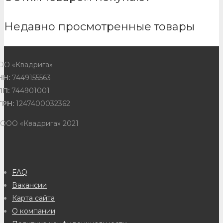
Недавно просмотренные товары
ОО «Квадрига»
НН:
7449155563
ПП:
744901001
ГРН:
1247400032362
 ООО «Квадрига» 2021
FAQ
Вакансии
Карта сайта
О компании