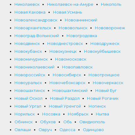
Николаевск
Николаевск-на-Амуре
Никополь
Новая Каховка
Новая Усмань
Новоалександровск
Новоаннинский
Новоархангельск
Нововолынск
Нововоронеж
Новоград-Волынский
Новогродовка
Новодвинск
Новоднестровск
Новодружеск
Новокубанск
Новокузнецк
Новокуйбышевск
Новомичуринск
Новомосковск
Новониколаевский
Новопавловск
Новороссийск
Новосибирск
Новотроицкое
Новоуральск
Новочебоксарск
Новочеркасск
Новошахтинск
Новошахтинский
Новый Буг
Новый Оскол
Новый Раздол
Новый Рогачик
Новый Ургал
Новый Уренгой
Ногинск
Норильск
Носовка
Ноябрьск
Нытва
Обнинск
Обухов
Обь
Овидиополь
Овлаши
Овруч
Одесса
Одинцово