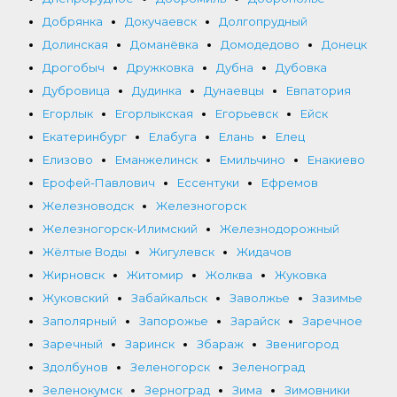
Добрянка
Докучаевск
Долгопрудный
Долинская
Доманёвка
Домодедово
Донецк
Дрогобыч
Дружковка
Дубна
Дубовка
Дубровица
Дудинка
Дунаевцы
Евпатория
Егорлык
Егорлыкская
Егорьевск
Ейск
Екатеринбург
Елабуга
Елань
Елец
Елизово
Еманжелинск
Емильчино
Енакиево
Ерофей-Павлович
Ессентуки
Ефремов
Железноводск
Железногорск
Железногорск-Илимский
Железнодорожный
Жёлтые Воды
Жигулевск
Жидачов
Жирновск
Житомир
Жолква
Жуковка
Жуковский
Забайкальск
Заволжье
Зазимье
Заполярный
Запорожье
Зарайск
Заречное
Заречный
Заринск
Збараж
Звенигород
Здолбунов
Зеленогорск
Зеленоград
Зеленокумск
Зерноград
Зима
Зимовники