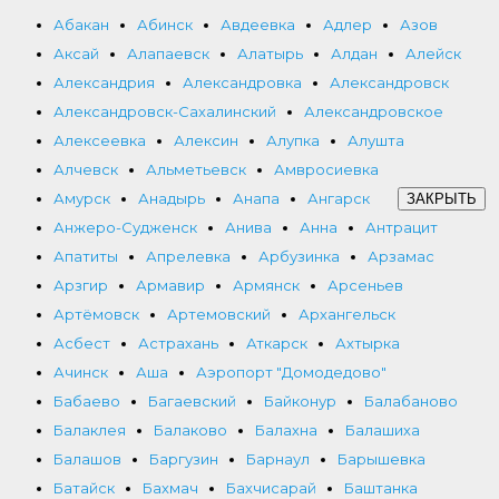
Абакан
Абинск
Авдеевка
Адлер
Азов
Аксай
Алапаевск
Алатырь
Алдан
Алейск
Александрия
Александровка
Александровск
Александровск-Сахалинский
Александровское
Алексеевка
Алексин
Алупка
Алушта
Алчевск
Альметьевск
Амвросиевка
Амурск
Анадырь
Анапа
Ангарск
ЗАКРЫТЬ
Анжеро-Судженск
Анива
Анна
Антрацит
Апатиты
Апрелевка
Арбузинка
Арзамас
Арзгир
Армавир
Армянск
Арсеньев
Артёмовск
Артемовский
Архангельск
Асбест
Астрахань
Аткарск
Ахтырка
Ачинск
Аша
Аэропорт "Домодедово"
Бабаево
Багаевский
Байконур
Балабаново
Балаклея
Балаково
Балахна
Балашиха
Балашов
Баргузин
Барнаул
Барышевка
Батайск
Бахмач
Бахчисарай
Баштанка