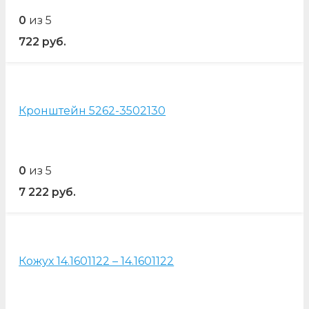
0
из 5
722
руб.
Кронштейн 5262-3502130
0
из 5
7 222
руб.
Кожух 14.1601122 – 14.1601122