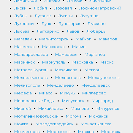
Лиманское
Линево
Липецк
Лисичанск
Лиски
Лобня
Лозовая
Лосино-Петровский
Лубны
Луганск
Лугины
Лутугино
Луховицы
Луцк
Лучегорск
Лысково
Лысьва
Лыткарино
Львов
Люберцы
Магадан
Магнитогорск
Майкоп
Макаров
Макеевка
Малаховка
Малин
Малоярославец
Мамаевцы
Марганец
Мариинск
Мариуполь
Марковка
Маркс
Матвеев Курган
Махачкала
Мегион
Медвежьегорск
Медногорск
Междуреченск
Мелитополь
Менделеево
Менделеевск
Мерефа
Миасс
Микунь
Миллерово
Минеральные Воды
Минусинск
Миргород
Мирный
Михайловка
Михнево
Мичуринск
Могилёв-Подольский
Могоча
Можайск
Можга
Молодогвардейск
Монастыриска
Мончегорск
Морозовск
Москва
Мостиска