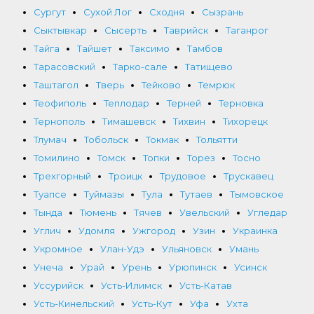
Сургут
Сухой Лог
Сходня
Сызрань
Сыктывкар
Сысерть
Таврийск
Таганрог
Тайга
Тайшет
Таксимо
Тамбов
Тарасовский
Тарко-сале
Татищево
Таштагол
Тверь
Тейково
Темрюк
Теофиполь
Теплодар
Терней
Терновка
Тернополь
Тимашевск
Тихвин
Тихорецк
Тлумач
Тобольск
Токмак
Тольятти
Томилино
Томск
Топки
Торез
Тосно
Трехгорный
Троицк
Трудовое
Трускавец
Туапсе
Туймазы
Тула
Тутаев
Тымовское
Тында
Тюмень
Тячев
Увельский
Угледар
Углич
Удомля
Ужгород
Узин
Украинка
Укромное
Улан-Удэ
Ульяновск
Умань
Унеча
Урай
Урень
Урюпинск
Усинск
Уссурийск
Усть-Илимск
Усть-Катав
Усть-Кинельский
Усть-Кут
Уфа
Ухта