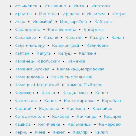
Ильичёвск
Инжавино
Инта
Ипатово
Иркутск
Ирпень
Иршава
Искитим
Истра
Ичня
Ишимбай
Йошкар-Ола
Кабанск
Кавалерово
Кагальницкая
Кагарлык
Казанская
Казань
Казатин
Казлук
Калач
Калач-на-дону
Калининград
Калиновка
Калтан
Калуга
Калуш
Калязин
Каменец-Подольский
Каменка
Каменка Бугская
Каменка-Днепровская
Каменоломни
Каменск-Уральский
Каменск-Шахтинский
Камень-Рыболов
Камышин
Канаш
Кандалакша
Канев
Каневская
Канск
Кантемировка
Карабаш
Карагай
Карловка
Касимов
Каспийск
Катеринополь
Каховка
Качканар
Кашары
Кашира
Кегичёвка
Кельменцы
Кемерово
Керчь
Киев
Кизел
Кизляр
Килия