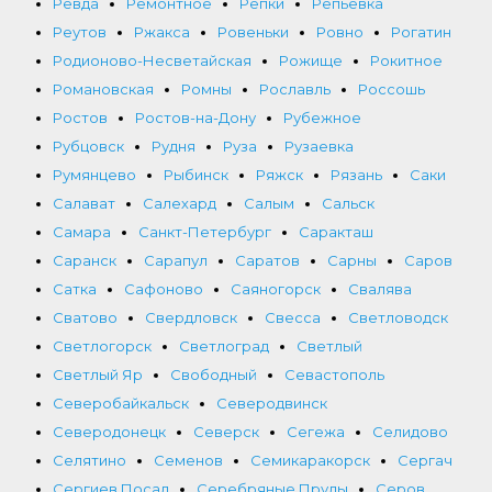
Ревда
Ремонтное
Репки
Репьевка
Реутов
Ржакса
Ровеньки
Ровно
Рогатин
Родионово-Несветайская
Рожище
Рокитное
Романовская
Ромны
Рославль
Россошь
Ростов
Ростов-на-Дону
Рубежное
Рубцовск
Рудня
Руза
Рузаевка
Румянцево
Рыбинск
Ряжск
Рязань
Саки
Салават
Салехард
Салым
Сальск
Самара
Санкт-Петербург
Саракташ
Саранск
Сарапул
Саратов
Сарны
Саров
Сатка
Сафоново
Саяногорск
Свалява
Сватово
Свердловск
Свесса
Светловодск
Светлогорск
Светлоград
Светлый
Светлый Яр
Свободный
Севастополь
Северобайкальск
Северодвинск
Северодонецк
Северск
Сегежа
Селидово
Селятино
Семенов
Семикаракорск
Сергач
Сергиев Посад
Серебряные Пруды
Серов