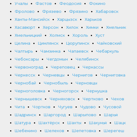
Учалы
Фастов
Феодосия
Фокино
Фролово
Фрязево
Фрязино
Хабаровск
Ханты-Мансийск
Харцызск
Харьков
Хасавюрт
Херсон
Хилок
Химки
Хмельник
Хмельницкий
Холмск
Хороль
Хуст
Целина
Цимлянск
Цюрупинск
Чайковский
Чалтырь
Чамзинка
Чапаевск
Чебаркуль
Чебоксары
Чегдомын
Челябинск
Червоноград
Череповец
Черкассы
Черкесск
Черневцы
Чернигов
Черниговка
Чернобай
Чернобыль
Черновцы
Черноголовка
Черногорск
Чернушка
Чернышевск
Черняховск
Чертково
Чехов
Чита
Чортков
Чугуев
Чудово
Чусовой
Шадринск
Шаргород
Шарыпово
Шарья
Шатура
Шахтёрск
Шахты
Шахунья
Шацк
Шебекино
Шелехов
Шепетовка
Шерегеш