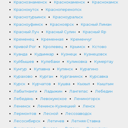
Краснознаменск
Краснокаменск
Краснокамск
Краснокутск
Красноперекопск
Краснотурьинск
Красноуральск
Красноуфимск
Красноярск
Красный Лиман
Красный Луч
Красный Сулин
Красный Яр
Кременец
Кременная
Кременчуг
Кривой Рог
Кролевец
Крымск
Кстово
Куанда
Кудымкар
Кузнецк
Кузнецовск
Куйбышев
Кулебаки
Куликовка
Кумертау
Кунгур
Купавна
Купянск
Курагино
Курахово
Курган
Курганинск
Курсавка
Курск
Курчатов
Кушва
Кызыл
Кыштым
Лабытнанги
Ладыжин
Лангепас
Лебедин
Лебедянь
Левокумское
Лениногорск
Ленинск
Ленинск-Кузнецкий
Ленск
Лермонтов
Лесной
Лесозаводск
Лесосибирск
Летичев
Летняя Ставка