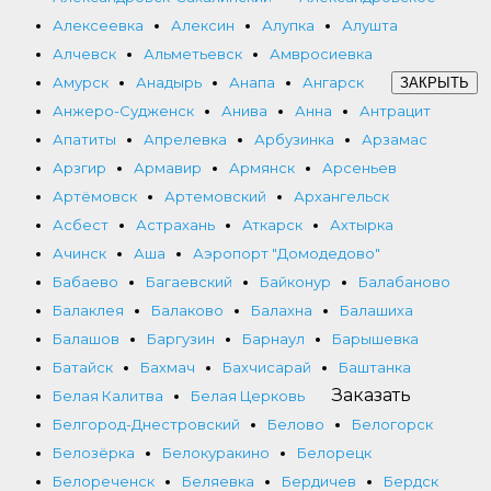
Алексеевка
Алексин
Алупка
Алушта
Алчевск
Альметьевск
Амвросиевка
Амурск
Анадырь
Анапа
Ангарск
ЗАКРЫТЬ
Анжеро-Судженск
Анива
Анна
Антрацит
Апатиты
Апрелевка
Арбузинка
Арзамас
Арзгир
Армавир
Армянск
Арсеньев
Артёмовск
Артемовский
Архангельск
Асбест
Астрахань
Аткарск
Ахтырка
Ачинск
Аша
Аэропорт "Домодедово"
Бабаево
Багаевский
Байконур
Балабаново
Балаклея
Балаково
Балахна
Балашиха
Балашов
Баргузин
Барнаул
Барышевка
Батайск
Бахмач
Бахчисарай
Баштанка
Заказать
Белая Калитва
Белая Церковь
Белгород-Днестровский
Белово
Белогорск
Белозёрка
Белокуракино
Белорецк
Белореченск
Беляевка
Бердичев
Бердск