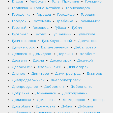
Глухов
Глыбокая
Голая Пристань
Голицыно
Горловка
Горно-Алтайск
Горнозаводск
Городенка
Городец
Городище
Городня
Городок
Гостомель
Гребёнка
Гремячинск
Грозный
Грязовец
Губаха
Губкин
Гудермес
Гуково
Гулькевичи
Гуляйполе
Гусиноозерск
Гусь Хрустальный
Далматово
Дальнегорск
Дальнереченск
Дебальцево
Дедовск
Демидово
Деражня
Дербент
Дергачи
Десна
Десногорск
Джанкой
Дзержинск
Дзержинский
Дивногорск
Дивное
Димитров
Димитровград
Дмитров
Днепродзержинск
Днепропетровск
Днепрорудное
Добромиль
Доброполье
Добрянка
Докучаевск
Долгопрудный
Долинская
Доманёвка
Домодедово
Донецк
Дрогобыч
Дружковка
Дубна
Дубовка
Дубровица
Дудинка
Дунаевцы
Евпатория