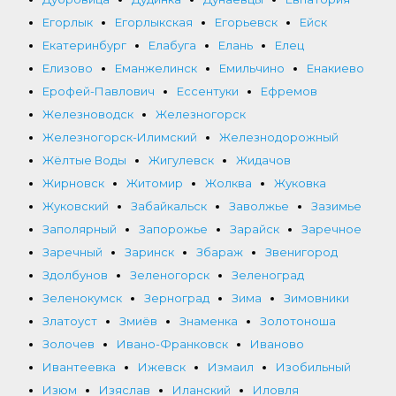
Егорлык
Егорлыкская
Егорьевск
Ейск
Екатеринбург
Елабуга
Елань
Елец
Елизово
Еманжелинск
Емильчино
Енакиево
Ерофей-Павлович
Ессентуки
Ефремов
Железноводск
Железногорск
Железногорск-Илимский
Железнодорожный
Жёлтые Воды
Жигулевск
Жидачов
Жирновск
Житомир
Жолква
Жуковка
Жуковский
Забайкальск
Заволжье
Зазимье
Заполярный
Запорожье
Зарайск
Заречное
Заречный
Заринск
Збараж
Звенигород
Здолбунов
Зеленогорск
Зеленоград
Зеленокумск
Зерноград
Зима
Зимовники
Златоуст
Змиёв
Знаменка
Золотоноша
Золочев
Ивано-Франковск
Иваново
Ивантеевка
Ижевск
Измаил
Изобильный
Изюм
Изяслав
Иланский
Иловля