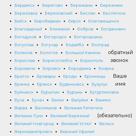
Бердянск
Берегово
Бережаны
Березники
Березовка
Березовский
Беслан
Беспятное
Бийск
Биробиджан
Бирск
Благовещенск
Благодарный
Близнюки
Бобров
Богданович
Богодухов
Богородск
Богородчаны
Богуслав
Богучар
Бодайбо
Болград
обратный
Болехов
Бологое
Большой Камень
звонок
Борислав
Борисоглебск
Борисполь
Боровичи
Боровск
Бородянка
Боярка
Ваше
Братск
Бровары
Броды
Бронницы
имя
Брянка
Брянск
Буденновск
Бузулук
Буйнакск
Бурштын
Бурынь
Бутурлиновка
Буча
Бучач
Валки
Валуйки
Ванино
Варва
Васильков
Великая Лепетиха
(обязательно)
Великие Луки
Великий Берёзный
Великий Новгород
Великий Устюг
Вельск
Верхнеднепровск
Верхний Уфалей