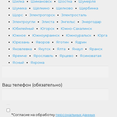
Шилка
Шимановск
Шостка
Шумерля
Шумиха
Щёлкино
Щелково
Щербинка
Щорс
Электрогорск
Электросталь
Электроугли
Элиста
Энгельс
Энергодар
Юбилейный
Югорск
Южно-Сахалинск
Южное
Южноукраинск
Южноуральск
Юрга
Юрюзань
Яворов
Яготин
Ядрин
Яковлевка
Якутск
Ялта
Янаул
Яранск
Яремче
Ярославль
Ярцево
Ясиноватая
Ясный
Яхрома
Ваш телефон (обязательно)
*Согласие на обработку
персональных данных