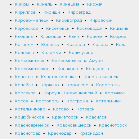
Кимры
Кинель
Кинешма
Киржач
Кириллов
Кириши
Кировград
Кирово-Чепецк
Кировоград
Кировский
Кировское
Киселевск
Кисловодск
Кицмань
Клевань
Климовск
Клин
Ковель
Ковров
Когалым
Кодинск
Козелец
Козова
Кола
Коломна
Коломыя
Кольчугино
Комсомольск
Комсомольск-на-Амуре
Комсомольское
Конаково
Кондопога
Конотоп
Константиновка
Константиновск
Копейск
Коркино
Королёво
Коростень
Корсаков
Корсунь-Шевченковский
Коряжма
Косов
Костополь
Кострома
Котельники
Котельниково
Котово
Котовск
Коцюбинское
Краматорск
Красилов
Красноармейск
Красновишерск
Красногорск
Красноград
Краснодар
Краснодон