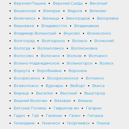
Верхняя Пышма
Верхняя Салда
Веселый
Вешенская
Взморье
Видное
Вилково
Вилючинск
Винница
Виноградов
Вихоревка
Вишнёвое
Владивосток
Владикавказ
Владимир-Волынский
Внуково
Вознесенск
Волгоград
Волгодонск
Волжск
Волжский
Вологда
Волоколамск
Волоконовка
Волосово
Волочиск
Волхов
Волчанск
Вольно-Надеждинское
Вольногорск
Вольск
Воркута
Воробьевка
Воронеж
Воскресенск
Воскресенское
Воткинск
Всеволожск
Вурнары
Выборг
Выкса
Вырица
Выселки
Высокий
Вышгород
Вышний Волочек
Вязовая
Вязьма
Вятские Поляны
Гаврилов-ям
Гагарин
Гадяч
Гай
Галенки
Галич
Гатчина
Геленджик
Геническ
Георгиевск
Глазов