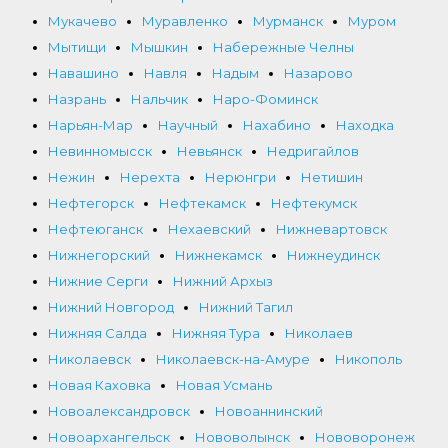
Мукачево
Муравленко
Мурманск
Муром
Мытищи
Мышкин
Набережные Челны
Навашино
Навля
Надым
Назарово
Назрань
Нальчик
Наро-Фоминск
Нарьян-Мар
Научный
Нахабино
Находка
Невинномысск
Невьянск
Недригайлов
Нежин
Нерехта
Нерюнгри
Нетишин
Нефтегорск
Нефтекамск
Нефтекумск
Нефтеюганск
Нехаевский
Нижневартовск
Нижнегорский
Нижнекамск
Нижнеудинск
Нижние Серги
Нижний Архыз
Нижний Новгород
Нижний Тагил
Нижняя Салда
Нижняя Тура
Николаев
Николаевск
Николаевск-на-Амуре
Никополь
Новая Каховка
Новая Усмань
Новоалександровск
Новоаннинский
Новоархангельск
Нововолынск
Нововоронеж