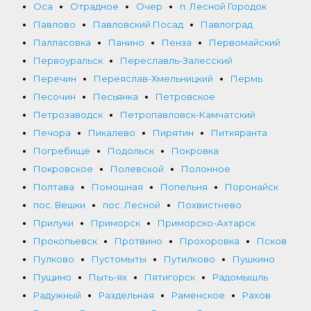
Оса
Отрадное
Очер
п. Лесной Городок
Павлово
Павловский Посад
Павлоград
Палласовка
Панино
Пенза
Первомайский
Первоуральск
Переславль-Залесский
Перечин
Переяслав-Хмельницкий
Пермь
Песочин
Песьянка
Петровское
Петрозаводск
Петропавловск-Камчатский
Печора
Пикалево
Пирятин
Питкяранта
Погребище
Подольск
Покровка
Покровское
Полевской
Полонное
Полтава
Помошная
Попельня
Поронайск
пос. Вешки
пос. Лесной
Похвистнево
Прилуки
Приморск
Приморско-Ахтарск
Прокопьевск
Протвино
Прохоровка
Псков
Пулково
Пустомыты
Путилково
Пушкино
Пущино
Пыть-ях
Пятигорск
Радомышль
Радужный
Раздельная
Раменское
Рахов