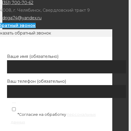
 (351) 700-70-62
4008, г. Челябинск, Свердловский тракт 9
adriga74@yandex.ru
братный звонок
казать обратный звонок
Ваше имя (обязательно)
Ваш телефон (обязательно)
*Согласие на обработку
персональных
данных