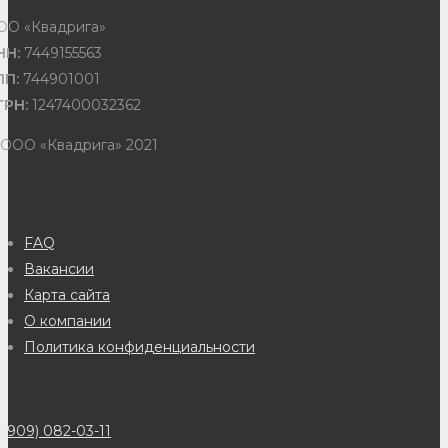
ОО «Квадрига»
НН:
7449155563
ПП:
744901001
ГРН:
1247400032362
 ООО «Квадрига» 2021
FAQ
Вакансии
Карта сайта
О компании
Политика конфиденциальности
(909) 082-03-11