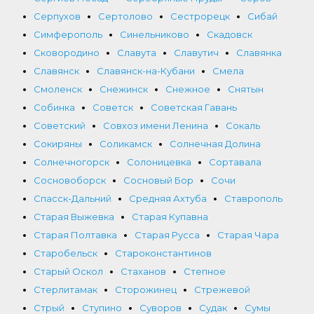
Серпухов
Сертолово
Сестрорецк
Сибай
Симферополь
Синельниково
Скадовск
Сковородино
Славута
Славутич
Славянка
Славянск
Славянск-на-Кубани
Смела
Смоленск
Снежинск
Снежное
Снятын
Собинка
Советск
Советская Гавань
Советский
Совхоз имени Ленина
Сокаль
Сокиряны
Соликамск
Солнечная Долина
Солнечногорск
Солоницевка
Сортавала
Сосновоборск
Сосновый Бор
Сочи
Спасск-Дальний
Средняя Ахтуба
Ставрополь
Старая Выжевка
Старая Купавна
Старая Полтавка
Старая Русса
Старая Чара
Старобельск
Староконстантинов
Старый Оскол
Стаханов
Степное
Стерлитамак
Сторожинец
Стрежевой
Стрый
Ступино
Суворов
Судак
Сумы