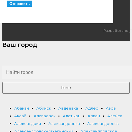
Разработано
I
Ваш город
Поиск
Абакан
Абинск
Авдеевка
Адлер
Азов
Аксай
Алапаевск
Алатырь
Алдан
Алейск
Александрия
Александровка
Александровск
Александровск-Сахалинский
Александровское