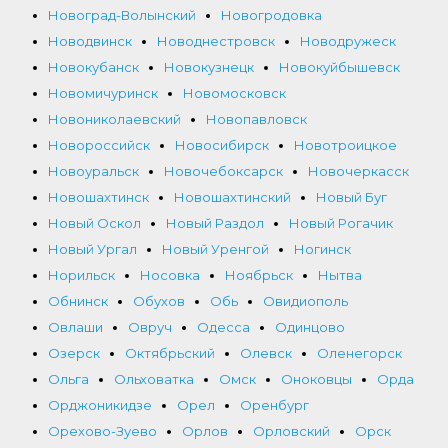
Новоград-Волынский
Новогродовка
Новодвинск
Новоднестровск
Новодружеск
Новокубанск
Новокузнецк
Новокуйбышевск
Новомичуринск
Новомосковск
Новониколаевский
Новопавловск
Новороссийск
Новосибирск
Новотроицкое
Новоуральск
Новочебоксарск
Новочеркасск
Новошахтинск
Новошахтинский
Новый Буг
Новый Оскол
Новый Раздол
Новый Рогачик
Новый Ургал
Новый Уренгой
Ногинск
Норильск
Носовка
Ноябрьск
Нытва
Обнинск
Обухов
Обь
Овидиополь
Овлаши
Овруч
Одесса
Одинцово
Озерск
Октябрьский
Олевск
Оленегорск
Ольга
Ольховатка
Омск
Оноковцы
Орда
Орджоникидзе
Орел
Оренбург
Орехово-Зуево
Орлов
Орловский
Орск