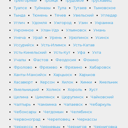
Трехгорный
Троицк
Трудовое
Трускавец
Туапсе
Туймазы
Тула
Тутаев
Тымовское
Тында
Тюмень
Тячев
Увельский
Угледар
Углич
Удомля
Ужгород
Узин
Украинка
Укромное
Улан-Удэ
Ульяновск
Умань
Унеча
Урай
Урень
Урюпинск
Усинск
Уссурийск
Усть-Илимск
Усть-Катав
Усть-Кинельский
Усть-Кут
Уфа
Ухта
Учалы
Фастов
Феодосия
Фокино
Фролово
Фрязево
Фрязино
Хабаровск
Ханты-Мансийск
Харцызск
Харьков
Хасавюрт
Херсон
Хилок
Химки
Хмельник
Хмельницкий
Холмск
Хороль
Хуст
Целина
Цимлянск
Цюрупинск
Чайковский
Чалтырь
Чамзинка
Чапаевск
Чебаркуль
Чебоксары
Чегдомын
Челябинск
Червоноград
Череповец
Черкассы
Черкесск
Черневцы
Чернигов
Черниговка