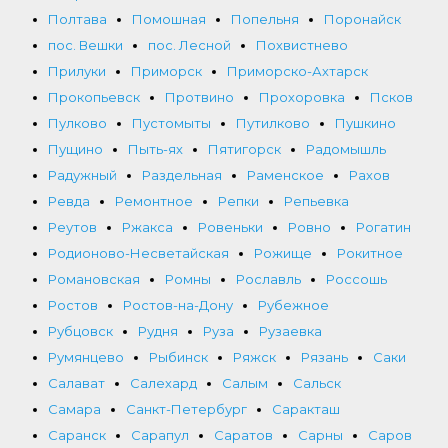
Полтава
Помошная
Попельня
Поронайск
пос. Вешки
пос. Лесной
Похвистнево
Прилуки
Приморск
Приморско-Ахтарск
Прокопьевск
Протвино
Прохоровка
Псков
Пулково
Пустомыты
Путилково
Пушкино
Пущино
Пыть-ях
Пятигорск
Радомышль
Радужный
Раздельная
Раменское
Рахов
Ревда
Ремонтное
Репки
Репьевка
Реутов
Ржакса
Ровеньки
Ровно
Рогатин
Родионово-Несветайская
Рожище
Рокитное
Романовская
Ромны
Рославль
Россошь
Ростов
Ростов-на-Дону
Рубежное
Рубцовск
Рудня
Руза
Рузаевка
Румянцево
Рыбинск
Ряжск
Рязань
Саки
Салават
Салехард
Салым
Сальск
Самара
Санкт-Петербург
Саракташ
Саранск
Сарапул
Саратов
Сарны
Саров