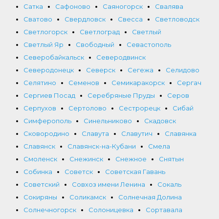
Сатка
Сафоново
Саяногорск
Свалява
Сватово
Свердловск
Свесса
Светловодск
Светлогорск
Светлоград
Светлый
Светлый Яр
Свободный
Севастополь
Северобайкальск
Северодвинск
Северодонецк
Северск
Сегежа
Селидово
Селятино
Семенов
Семикаракорск
Сергач
Сергиев Посад
Серебряные Пруды
Серов
Серпухов
Сертолово
Сестрорецк
Сибай
Симферополь
Синельниково
Скадовск
Сковородино
Славута
Славутич
Славянка
Славянск
Славянск-на-Кубани
Смела
Смоленск
Снежинск
Снежное
Снятын
Собинка
Советск
Советская Гавань
Советский
Совхоз имени Ленина
Сокаль
Сокиряны
Соликамск
Солнечная Долина
Солнечногорск
Солоницевка
Сортавала