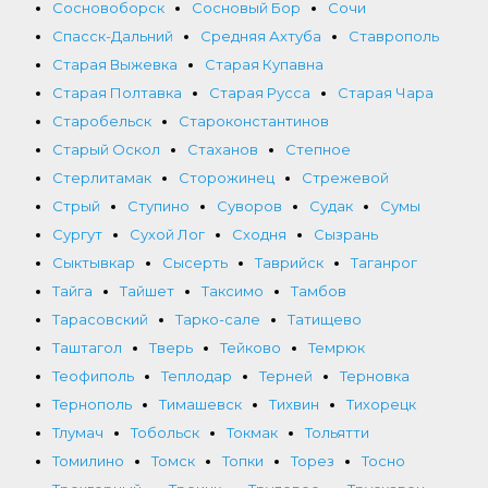
Сосновоборск
Сосновый Бор
Сочи
Спасск-Дальний
Средняя Ахтуба
Ставрополь
Старая Выжевка
Старая Купавна
Старая Полтавка
Старая Русса
Старая Чара
Старобельск
Староконстантинов
Старый Оскол
Стаханов
Степное
Стерлитамак
Сторожинец
Стрежевой
Стрый
Ступино
Суворов
Судак
Сумы
Сургут
Сухой Лог
Сходня
Сызрань
Сыктывкар
Сысерть
Таврийск
Таганрог
Тайга
Тайшет
Таксимо
Тамбов
Тарасовский
Тарко-сале
Татищево
Таштагол
Тверь
Тейково
Темрюк
Теофиполь
Теплодар
Терней
Терновка
Тернополь
Тимашевск
Тихвин
Тихорецк
Тлумач
Тобольск
Токмак
Тольятти
Томилино
Томск
Топки
Торез
Тосно