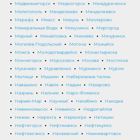
Медвежьегорск
Медногорск
Междуреченск
Мелитополь
Менделеево
Менделеевск
Мерефа
Миасс
Микунь
Миллерово
Минеральные Воды
Минусинск
Миргород
Мирный
Михайловка
Михнево
Мичуринск
Могилёв-Подольский
Могоча
Можайск
Можга
Молодогвардейск
Монастыриска
Мончегорск
Морозовск
Москва
Мостиска
Мукачево
Муравленко
Мурманск
Муром
Мытищи
Мышкин
Набережные Челны
Навашино
Навля
Надым
Назарово
Назрань
Нальчик
Наро-Фоминск
Нарьян-Мар
Научный
Нахабино
Находка
Невинномысск
Невьянск
Недригайлов
Нежин
Нерехта
Нерюнгри
Нетишин
Нефтегорск
Нефтекамск
Нефтекумск
Нефтеюганск
Нехаевский
Нижневартовск