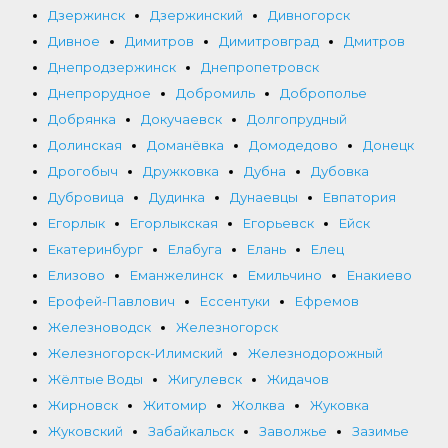
Дзержинск
Дзержинский
Дивногорск
Дивное
Димитров
Димитровград
Дмитров
Днепродзержинск
Днепропетровск
Днепрорудное
Добромиль
Доброполье
Добрянка
Докучаевск
Долгопрудный
Долинская
Доманёвка
Домодедово
Донецк
Дрогобыч
Дружковка
Дубна
Дубовка
Дубровица
Дудинка
Дунаевцы
Евпатория
Егорлык
Егорлыкская
Егорьевск
Ейск
Екатеринбург
Елабуга
Елань
Елец
Елизово
Еманжелинск
Емильчино
Енакиево
Ерофей-Павлович
Ессентуки
Ефремов
Железноводск
Железногорск
Железногорск-Илимский
Железнодорожный
Жёлтые Воды
Жигулевск
Жидачов
Жирновск
Житомир
Жолква
Жуковка
Жуковский
Забайкальск
Заволжье
Зазимье