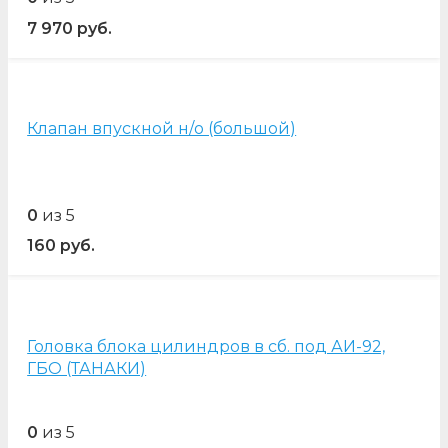
7 970
руб.
Клапан впускной н/о (большой)
0
из 5
160
руб.
Головка блока цилиндров в сб. под АИ-92,
ГБО (ТАНАКИ)
0
из 5