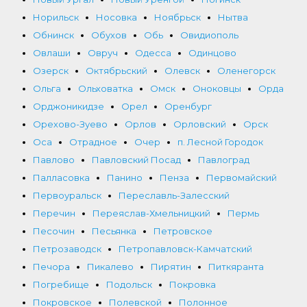
Норильск
Носовка
Ноябрьск
Нытва
Обнинск
Обухов
Обь
Овидиополь
Овлаши
Овруч
Одесса
Одинцово
Озерск
Октябрьский
Олевск
Оленегорск
Ольга
Ольховатка
Омск
Оноковцы
Орда
Орджоникидзе
Орел
Оренбург
Орехово-Зуево
Орлов
Орловский
Орск
Оса
Отрадное
Очер
п. Лесной Городок
Павлово
Павловский Посад
Павлоград
Палласовка
Панино
Пенза
Первомайский
Первоуральск
Переславль-Залесский
Перечин
Переяслав-Хмельницкий
Пермь
Песочин
Песьянка
Петровское
Петрозаводск
Петропавловск-Камчатский
Печора
Пикалево
Пирятин
Питкяранта
Погребище
Подольск
Покровка
Покровское
Полевской
Полонное