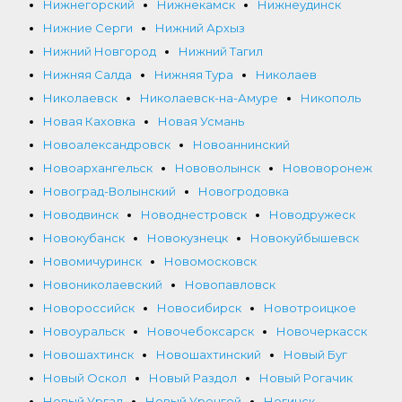
Нижнегорский
Нижнекамск
Нижнеудинск
Нижние Серги
Нижний Архыз
Нижний Новгород
Нижний Тагил
Нижняя Салда
Нижняя Тура
Николаев
Николаевск
Николаевск-на-Амуре
Никополь
Новая Каховка
Новая Усмань
Новоалександровск
Новоаннинский
Новоархангельск
Нововолынск
Нововоронеж
Новоград-Волынский
Новогродовка
Новодвинск
Новоднестровск
Новодружеск
Новокубанск
Новокузнецк
Новокуйбышевск
Новомичуринск
Новомосковск
Новониколаевский
Новопавловск
Новороссийск
Новосибирск
Новотроицкое
Новоуральск
Новочебоксарск
Новочеркасск
Новошахтинск
Новошахтинский
Новый Буг
Новый Оскол
Новый Раздол
Новый Рогачик
Новый Ургал
Новый Уренгой
Ногинск