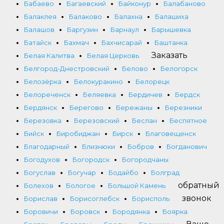
Бабаево
Багаевский
Байконур
Балабаново
Балаклея
Балаково
Балахна
Балашиха
Балашов
Баргузин
Барнаул
Барышевка
Батайск
Бахмач
Бахчисарай
Баштанка
Заказать
Белая Калитва
Белая Церковь
Белгород-Днестровский
Белово
Белогорск
Белозёрка
Белокуракино
Белорецк
Белореченск
Беляевка
Бердичев
Бердск
Бердянск
Берегово
Бережаны
Березники
Березовка
Березовский
Беслан
Беспятное
Бийск
Биробиджан
Бирск
Благовещенск
Благодарный
Близнюки
Бобров
Богданович
Богодухов
Богородск
Богородчаны
Богуслав
Богучар
Бодайбо
Болград
обратный
Болехов
Бологое
Большой Камень
звонок
Борислав
Борисоглебск
Борисполь
Боровичи
Боровск
Бородянка
Боярка