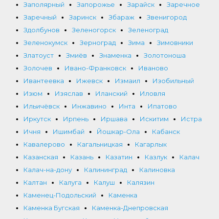
Заполярный
Запорожье
Зарайск
Заречное
Заречный
Заринск
Збараж
Звенигород
Здолбунов
Зеленогорск
Зеленоград
Зеленокумск
Зерноград
Зима
Зимовники
Златоуст
Змиёв
Знаменка
Золотоноша
Золочев
Ивано-Франковск
Иваново
Ивантеевка
Ижевск
Измаил
Изобильный
Изюм
Изяслав
Иланский
Иловля
Ильичёвск
Инжавино
Инта
Ипатово
Иркутск
Ирпень
Иршава
Искитим
Истра
Ичня
Ишимбай
Йошкар-Ола
Кабанск
Кавалерово
Кагальницкая
Кагарлык
Казанская
Казань
Казатин
Казлук
Калач
Калач-на-дону
Калининград
Калиновка
Калтан
Калуга
Калуш
Калязин
Каменец-Подольский
Каменка
Каменка Бугская
Каменка-Днепровская