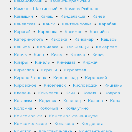
Каменоломни
Каменск-Уральский
Каменск-Шахтинский
Камень-Рыболов
Камышин
Канаш
Кандалакша
Канев
Каневская
Канск
Кантемировка
Карабаш
Карагай
Карловка
Касимов
Каспийск
Катеринополь
Каховка
Качканар
Кашары
Кашира
Кегичёвка
Кельменцы
Кемерово
Керчь
Киев
Кизел
Кизляр
Килия
Кимры
Кинель
Кинешма
Киржач
Кириллов
Кириши
Кировград
Кирово-Чепецк
Кировоград
Кировский
Кировское
Киселевск
Кисловодск
Кицмань
Клевань
Климовск
Клин
Ковель
Ковров
Когалым
Кодинск
Козелец
Козова
Кола
Коломна
Коломыя
Кольчугино
Комсомольск
Комсомольск-на-Амуре
Комсомольское
Конаково
Кондопога
Конотоп
Константиновка
Константиновск