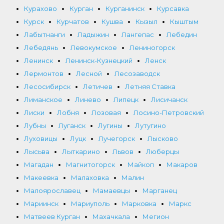
Курахово
Курган
Курганинск
Курсавка
Курск
Курчатов
Кушва
Кызыл
Кыштым
Лабытнанги
Ладыжин
Лангепас
Лебедин
Лебедянь
Левокумское
Лениногорск
Ленинск
Ленинск-Кузнецкий
Ленск
Лермонтов
Лесной
Лесозаводск
Лесосибирск
Летичев
Летняя Ставка
Лиманское
Линево
Липецк
Лисичанск
Лиски
Лобня
Лозовая
Лосино-Петровский
Лубны
Луганск
Лугины
Лутугино
Луховицы
Луцк
Лучегорск
Лысково
Лысьва
Лыткарино
Львов
Люберцы
Магадан
Магнитогорск
Майкоп
Макаров
Макеевка
Малаховка
Малин
Малоярославец
Мамаевцы
Марганец
Мариинск
Мариуполь
Марковка
Маркс
Матвеев Курган
Махачкала
Мегион