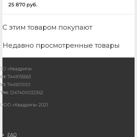
25 870
руб.
С этим товаром покупают
Недавно просмотренные товары
ОО «Квадрига»
НН:
7449155563
ПП:
744901001
ГРН:
1247400032362
 ООО «Квадрига» 2021
FAQ