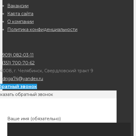
Вакансии
Карта сайта
О компании
Политика конфиденциальности
(909) 082-03-11
 (351) 700-70-62
4008, г. Челябинск, Свердловский тракт 9
adriga74@yandex.ru
братный звонок
казать обратный звонок
Ваше имя (обязательно)