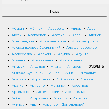
Поиск
Абакан
Абинск
Авдеевка
Адлер
Азов
Аксай
Алапаевск
Алатырь
Алдан
Алейск
Александрия
Александровка
Александровск
Александровск-Сахалинский
Александровское
Алексеевка
Алексин
Алупка
Алушта
Алчевск
Альметьевск
Амвросиевка
Амурск
Анадырь
Анапа
Ангарск
ЗАКРЫТЬ
Анжеро-Судженск
Анива
Анна
Антрацит
Апатиты
Апрелевка
Арбузинка
Арзамас
Арзгир
Армавир
Армянск
Арсеньев
Артёмовск
Артемовский
Архангельск
Асбест
Астрахань
Аткарск
Ахтырка
Ачинск
Аша
Аэропорт "Домодедово"