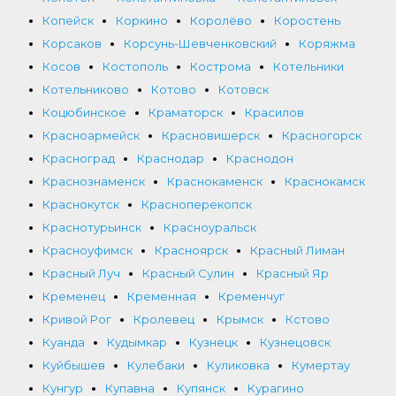
Копейск
Коркино
Королёво
Коростень
Корсаков
Корсунь-Шевченковский
Коряжма
Косов
Костополь
Кострома
Котельники
Котельниково
Котово
Котовск
Коцюбинское
Краматорск
Красилов
Красноармейск
Красновишерск
Красногорск
Красноград
Краснодар
Краснодон
Краснознаменск
Краснокаменск
Краснокамск
Краснокутск
Красноперекопск
Краснотурьинск
Красноуральск
Красноуфимск
Красноярск
Красный Лиман
Красный Луч
Красный Сулин
Красный Яр
Кременец
Кременная
Кременчуг
Кривой Рог
Кролевец
Крымск
Кстово
Куанда
Кудымкар
Кузнецк
Кузнецовск
Куйбышев
Кулебаки
Куликовка
Кумертау
Кунгур
Купавна
Купянск
Курагино