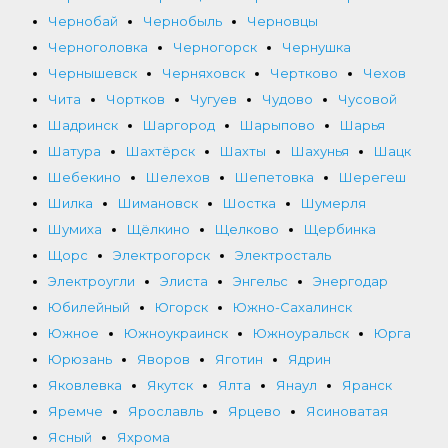
Чернобай
Чернобыль
Черновцы
Черноголовка
Черногорск
Чернушка
Чернышевск
Черняховск
Чертково
Чехов
Чита
Чортков
Чугуев
Чудово
Чусовой
Шадринск
Шаргород
Шарыпово
Шарья
Шатура
Шахтёрск
Шахты
Шахунья
Шацк
Шебекино
Шелехов
Шепетовка
Шерегеш
Шилка
Шимановск
Шостка
Шумерля
Шумиха
Щёлкино
Щелково
Щербинка
Щорс
Электрогорск
Электросталь
Электроугли
Элиста
Энгельс
Энергодар
Юбилейный
Югорск
Южно-Сахалинск
Южное
Южноукраинск
Южноуральск
Юрга
Юрюзань
Яворов
Яготин
Ядрин
Яковлевка
Якутск
Ялта
Янаул
Яранск
Яремче
Ярославль
Ярцево
Ясиноватая
Ясный
Яхрома