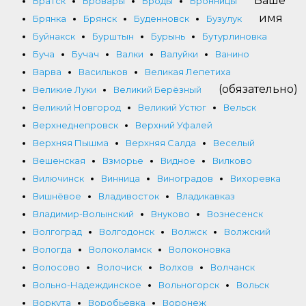
Ваше
Братск
Бровары
Броды
Бронницы
имя
Брянка
Брянск
Буденновск
Бузулук
Буйнакск
Бурштын
Бурынь
Бутурлиновка
Буча
Бучач
Валки
Валуйки
Ванино
Варва
Васильков
Великая Лепетиха
(обязательно)
Великие Луки
Великий Берёзный
Великий Новгород
Великий Устюг
Вельск
Верхнеднепровск
Верхний Уфалей
Верхняя Пышма
Верхняя Салда
Веселый
Вешенская
Взморье
Видное
Вилково
Вилючинск
Винница
Виноградов
Вихоревка
Вишнёвое
Владивосток
Владикавказ
Владимир-Волынский
Внуково
Вознесенск
Волгоград
Волгодонск
Волжск
Волжский
Вологда
Волоколамск
Волоконовка
Волосово
Волочиск
Волхов
Волчанск
Вольно-Надеждинское
Вольногорск
Вольск
Воркута
Воробьевка
Воронеж