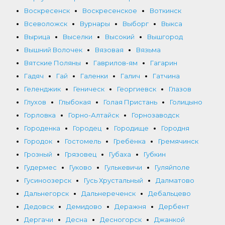
Воскресенск
Воскресенское
Воткинск
Всеволожск
Вурнары
Выборг
Выкса
Вырица
Выселки
Высокий
Вышгород
Вышний Волочек
Вязовая
Вязьма
Вятские Поляны
Гаврилов-ям
Гагарин
Гадяч
Гай
Галенки
Галич
Гатчина
Геленджик
Геническ
Георгиевск
Глазов
Глухов
Глыбокая
Голая Пристань
Голицыно
Горловка
Горно-Алтайск
Горнозаводск
Городенка
Городец
Городище
Городня
Городок
Гостомель
Гребёнка
Гремячинск
Грозный
Грязовец
Губаха
Губкин
Гудермес
Гуково
Гулькевичи
Гуляйполе
Гусиноозерск
Гусь Хрустальный
Далматово
Дальнегорск
Дальнереченск
Дебальцево
Дедовск
Демидово
Деражня
Дербент
Дергачи
Десна
Десногорск
Джанкой