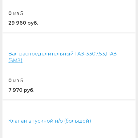
0
из 5
29 960
руб.
Вал распределительный ГАЗ-3307,53,ПАЗ
(ЗМЗ)
0
из 5
7 970
руб.
Клапан впускной н/о (большой)