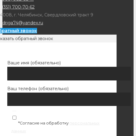
 (351) 700-70-62
4008, г. Челябинск, Свердловский тракт 9
adriga74@yandex.ru
братный звонок
казать обратный звонок
Ваше имя (обязательно)
Ваш телефон (обязательно)
*Согласие на обработку
персональных
данных