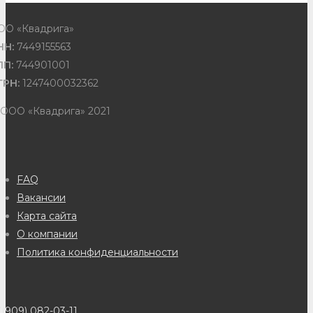
ОО «Квадрига»
НН:
7449155563
ПП:
744901001
ГРН:
1247400032362
 ООО «Квадрига» 2021
FAQ
Вакансии
Карта сайта
О компании
Политика конфиденциальности
(909) 082-03-11