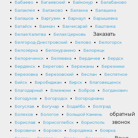
Бабаево
Багаевский
Байконур
Балабаново
Балаклея
Балаково
Балахна
Балашиха
Балашов
Баргузин
Барнаул
Барышевка
Батайск
Бахмач
Бахчисарай
Баштанка
Заказать
Белая Калитва
Белая Церковь
Белгород-Днестровский
Белово
Белогорск
Белозёрка
Белокуракино
Белорецк
Белореченск
Беляевка
Бердичев
Бердск
Бердянск
Берегово
Бережаны
Березники
Березовка
Березовский
Беслан
Беспятное
Бийск
Биробиджан
Бирск
Благовещенск
Благодарный
Близнюки
Бобров
Богданович
Богодухов
Богородск
Богородчаны
Богуслав
Богучар
Бодайбо
Болград
обратный
Болехов
Бологое
Большой Камень
звонок
Борислав
Борисоглебск
Борисполь
Боровичи
Боровск
Бородянка
Боярка