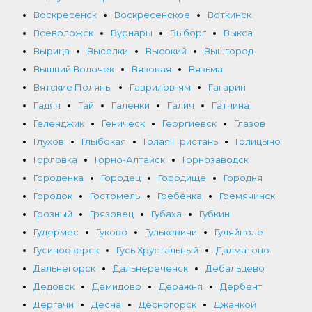
Воскресенск
Воскресенское
Воткинск
Всеволожск
Вурнары
Выборг
Выкса
Вырица
Выселки
Высокий
Вышгород
Вышний Волочек
Вязовая
Вязьма
Вятские Поляны
Гаврилов-ям
Гагарин
Гадяч
Гай
Галенки
Галич
Гатчина
Геленджик
Геническ
Георгиевск
Глазов
Глухов
Глыбокая
Голая Пристань
Голицыно
Горловка
Горно-Алтайск
Горнозаводск
Городенка
Городец
Городище
Городня
Городок
Гостомель
Гребёнка
Гремячинск
Грозный
Грязовец
Губаха
Губкин
Гудермес
Гуково
Гулькевичи
Гуляйполе
Гусиноозерск
Гусь Хрустальный
Далматово
Дальнегорск
Дальнереченск
Дебальцево
Дедовск
Демидово
Деражня
Дербент
Дергачи
Десна
Десногорск
Джанкой