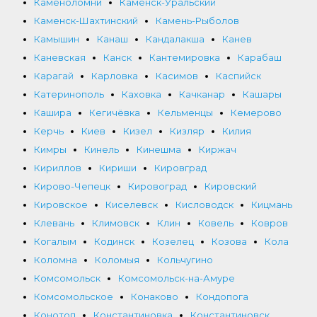
Каменоломни
Каменск-Уральский
Каменск-Шахтинский
Камень-Рыболов
Камышин
Канаш
Кандалакша
Канев
Каневская
Канск
Кантемировка
Карабаш
Карагай
Карловка
Касимов
Каспийск
Катеринополь
Каховка
Качканар
Кашары
Кашира
Кегичёвка
Кельменцы
Кемерово
Керчь
Киев
Кизел
Кизляр
Килия
Кимры
Кинель
Кинешма
Киржач
Кириллов
Кириши
Кировград
Кирово-Чепецк
Кировоград
Кировский
Кировское
Киселевск
Кисловодск
Кицмань
Клевань
Климовск
Клин
Ковель
Ковров
Когалым
Кодинск
Козелец
Козова
Кола
Коломна
Коломыя
Кольчугино
Комсомольск
Комсомольск-на-Амуре
Комсомольское
Конаково
Кондопога
Конотоп
Константиновка
Константиновск