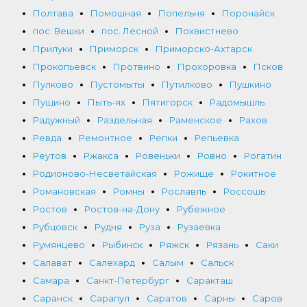
Полтава
Помошная
Попельня
Поронайск
пос. Вешки
пос. Лесной
Похвистнево
Прилуки
Приморск
Приморско-Ахтарск
Прокопьевск
Протвино
Прохоровка
Псков
Пулково
Пустомыты
Путилково
Пушкино
Пущино
Пыть-ях
Пятигорск
Радомышль
Радужный
Раздельная
Раменское
Рахов
Ревда
Ремонтное
Репки
Репьевка
Реутов
Ржакса
Ровеньки
Ровно
Рогатин
Родионово-Несветайская
Рожище
Рокитное
Романовская
Ромны
Рославль
Россошь
Ростов
Ростов-на-Дону
Рубежное
Рубцовск
Рудня
Руза
Рузаевка
Румянцево
Рыбинск
Ряжск
Рязань
Саки
Салават
Салехард
Салым
Сальск
Самара
Санкт-Петербург
Саракташ
Саранск
Сарапул
Саратов
Сарны
Саров