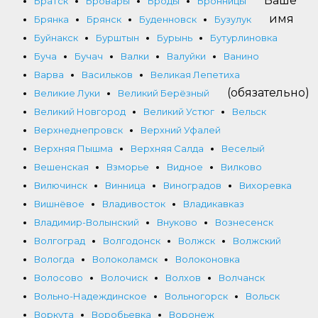
Ваше
Братск
Бровары
Броды
Бронницы
имя
Брянка
Брянск
Буденновск
Бузулук
Буйнакск
Бурштын
Бурынь
Бутурлиновка
Буча
Бучач
Валки
Валуйки
Ванино
Варва
Васильков
Великая Лепетиха
(обязательно)
Великие Луки
Великий Берёзный
Великий Новгород
Великий Устюг
Вельск
Верхнеднепровск
Верхний Уфалей
Верхняя Пышма
Верхняя Салда
Веселый
Вешенская
Взморье
Видное
Вилково
Вилючинск
Винница
Виноградов
Вихоревка
Вишнёвое
Владивосток
Владикавказ
Владимир-Волынский
Внуково
Вознесенск
Волгоград
Волгодонск
Волжск
Волжский
Вологда
Волоколамск
Волоконовка
Волосово
Волочиск
Волхов
Волчанск
Вольно-Надеждинское
Вольногорск
Вольск
Воркута
Воробьевка
Воронеж