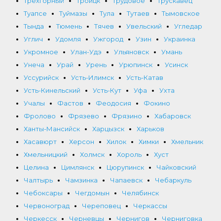
Трехгорный
Троицк
Трудовое
Трускавец
Туапсе
Туймазы
Тула
Тутаев
Тымовское
Тында
Тюмень
Тячев
Увельский
Угледар
Углич
Удомля
Ужгород
Узин
Украинка
Укромное
Улан-Удэ
Ульяновск
Умань
Унеча
Урай
Урень
Урюпинск
Усинск
Уссурийск
Усть-Илимск
Усть-Катав
Усть-Кинельский
Усть-Кут
Уфа
Ухта
Учалы
Фастов
Феодосия
Фокино
Фролово
Фрязево
Фрязино
Хабаровск
Ханты-Мансийск
Харцызск
Харьков
Хасавюрт
Херсон
Хилок
Химки
Хмельник
Хмельницкий
Холмск
Хороль
Хуст
Целина
Цимлянск
Цюрупинск
Чайковский
Чалтырь
Чамзинка
Чапаевск
Чебаркуль
Чебоксары
Чегдомын
Челябинск
Червоноград
Череповец
Черкассы
Черкесск
Черневцы
Чернигов
Черниговка