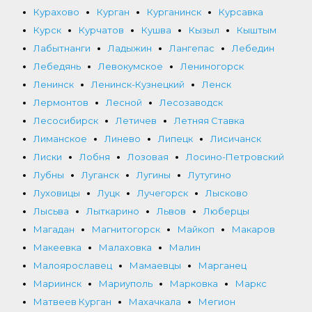
Курахово
Курган
Курганинск
Курсавка
Курск
Курчатов
Кушва
Кызыл
Кыштым
Лабытнанги
Ладыжин
Лангепас
Лебедин
Лебедянь
Левокумское
Лениногорск
Ленинск
Ленинск-Кузнецкий
Ленск
Лермонтов
Лесной
Лесозаводск
Лесосибирск
Летичев
Летняя Ставка
Лиманское
Линево
Липецк
Лисичанск
Лиски
Лобня
Лозовая
Лосино-Петровский
Лубны
Луганск
Лугины
Лутугино
Луховицы
Луцк
Лучегорск
Лысково
Лысьва
Лыткарино
Львов
Люберцы
Магадан
Магнитогорск
Майкоп
Макаров
Макеевка
Малаховка
Малин
Малоярославец
Мамаевцы
Марганец
Мариинск
Мариуполь
Марковка
Маркс
Матвеев Курган
Махачкала
Мегион