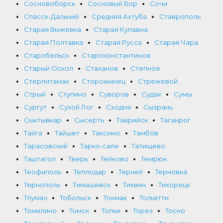
Сосновоборск
Сосновый Бор
Сочи
Спасск-Дальний
Средняя Ахтуба
Ставрополь
Старая Выжевка
Старая Купавна
Старая Полтавка
Старая Русса
Старая Чара
Старобельск
Староконстантинов
Старый Оскол
Стаханов
Степное
Стерлитамак
Сторожинец
Стрежевой
Стрый
Ступино
Суворов
Судак
Сумы
Сургут
Сухой Лог
Сходня
Сызрань
Сыктывкар
Сысерть
Таврийск
Таганрог
Тайга
Тайшет
Таксимо
Тамбов
Тарасовский
Тарко-сале
Татищево
Таштагол
Тверь
Тейково
Темрюк
Теофиполь
Теплодар
Терней
Терновка
Тернополь
Тимашевск
Тихвин
Тихорецк
Тлумач
Тобольск
Токмак
Тольятти
Томилино
Томск
Топки
Торез
Тосно