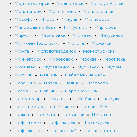
Медвежьегорск
Медногорск
Междуреченск
Мелитополь
Менделеево
Менделеевск
Мерефа
Миасс
Микунь
Миллерово
Минеральные Воды
Минусинск
Миргород
Мирный
Михайловка
Михнево
Мичуринск
Могилёв-Подольский
Могоча
Можайск
Можга
Молодогвардейск
Монастыриска
Мончегорск
Морозовск
Москва
Мостиска
Мукачево
Муравленко
Мурманск
Муром
Мытищи
Мышкин
Набережные Челны
Навашино
Навля
Надым
Назарово
Назрань
Нальчик
Наро-Фоминск
Нарьян-Мар
Научный
Нахабино
Находка
Невинномысск
Невьянск
Недригайлов
Нежин
Нерехта
Нерюнгри
Нетишин
Нефтегорск
Нефтекамск
Нефтекумск
Нефтеюганск
Нехаевский
Нижневартовск