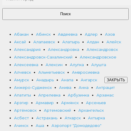
Поиск
Абакан
Абинск
Авдеевка
Адлер
Азов
Аксай
Алапаевск
Алатырь
Алдан
Алейск
Александрия
Александровка
Александровск
Александровск-Сахалинский
Александровское
Алексеевка
Алексин
Алупка
Алушта
Алчевск
Альметьевск
Амвросиевка
Амурск
Анадырь
Анапа
Ангарск
ЗАКРЫТЬ
Анжеро-Судженск
Анива
Анна
Антрацит
Апатиты
Апрелевка
Арбузинка
Арзамас
Арзгир
Армавир
Армянск
Арсеньев
Артёмовск
Артемовский
Архангельск
Асбест
Астрахань
Аткарск
Ахтырка
Ачинск
Аша
Аэропорт "Домодедово"