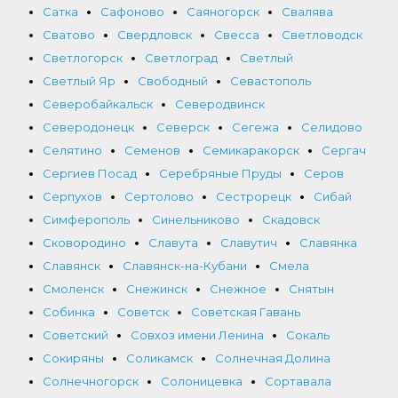
Сатка
Сафоново
Саяногорск
Свалява
Сватово
Свердловск
Свесса
Светловодск
Светлогорск
Светлоград
Светлый
Светлый Яр
Свободный
Севастополь
Северобайкальск
Северодвинск
Северодонецк
Северск
Сегежа
Селидово
Селятино
Семенов
Семикаракорск
Сергач
Сергиев Посад
Серебряные Пруды
Серов
Серпухов
Сертолово
Сестрорецк
Сибай
Симферополь
Синельниково
Скадовск
Сковородино
Славута
Славутич
Славянка
Славянск
Славянск-на-Кубани
Смела
Смоленск
Снежинск
Снежное
Снятын
Собинка
Советск
Советская Гавань
Советский
Совхоз имени Ленина
Сокаль
Сокиряны
Соликамск
Солнечная Долина
Солнечногорск
Солоницевка
Сортавала