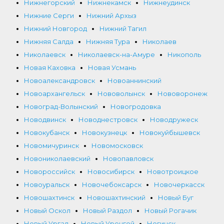
Нижнегорский
Нижнекамск
Нижнеудинск
Нижние Серги
Нижний Архыз
Нижний Новгород
Нижний Тагил
Нижняя Салда
Нижняя Тура
Николаев
Николаевск
Николаевск-на-Амуре
Никополь
Новая Каховка
Новая Усмань
Новоалександровск
Новоаннинский
Новоархангельск
Нововолынск
Нововоронеж
Новоград-Волынский
Новогродовка
Новодвинск
Новоднестровск
Новодружеск
Новокубанск
Новокузнецк
Новокуйбышевск
Новомичуринск
Новомосковск
Новониколаевский
Новопавловск
Новороссийск
Новосибирск
Новотроицкое
Новоуральск
Новочебоксарск
Новочеркасск
Новошахтинск
Новошахтинский
Новый Буг
Новый Оскол
Новый Раздол
Новый Рогачик
Новый Ургал
Новый Уренгой
Ногинск