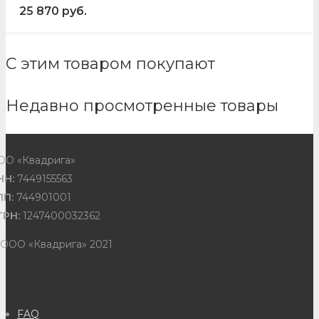
25 870
руб.
С этим товаром покупают
Недавно просмотренные товары
ОО «Квадрига»
НН:
7449155563
ПП:
744901001
ГРН:
1247400032362
 ООО «Квадрига» 2021
FAQ