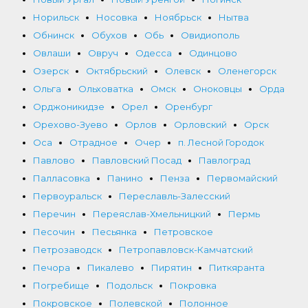
Норильск
Носовка
Ноябрьск
Нытва
Обнинск
Обухов
Обь
Овидиополь
Овлаши
Овруч
Одесса
Одинцово
Озерск
Октябрьский
Олевск
Оленегорск
Ольга
Ольховатка
Омск
Оноковцы
Орда
Орджоникидзе
Орел
Оренбург
Орехово-Зуево
Орлов
Орловский
Орск
Оса
Отрадное
Очер
п. Лесной Городок
Павлово
Павловский Посад
Павлоград
Палласовка
Панино
Пенза
Первомайский
Первоуральск
Переславль-Залесский
Перечин
Переяслав-Хмельницкий
Пермь
Песочин
Песьянка
Петровское
Петрозаводск
Петропавловск-Камчатский
Печора
Пикалево
Пирятин
Питкяранта
Погребище
Подольск
Покровка
Покровское
Полевской
Полонное