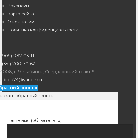
Вакансии
Карта сайта
О компании
Политика конфиденциальности
(909) 082-03-11
 (351) 700-70-62
4008, г. Челябинск, Свердловский тракт 9
adriga74@yandex.ru
братный звонок
казать обратный звонок
Ваше имя (обязательно)