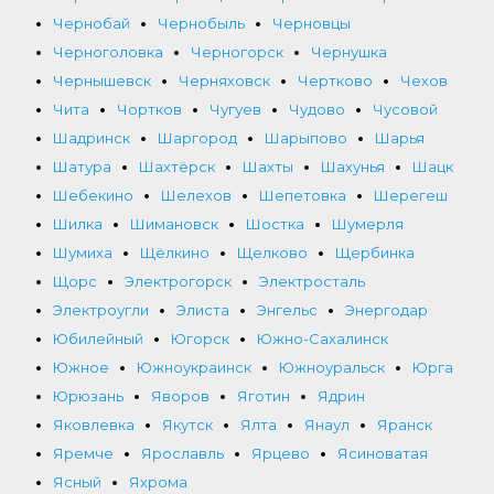
Чернобай
Чернобыль
Черновцы
Черноголовка
Черногорск
Чернушка
Чернышевск
Черняховск
Чертково
Чехов
Чита
Чортков
Чугуев
Чудово
Чусовой
Шадринск
Шаргород
Шарыпово
Шарья
Шатура
Шахтёрск
Шахты
Шахунья
Шацк
Шебекино
Шелехов
Шепетовка
Шерегеш
Шилка
Шимановск
Шостка
Шумерля
Шумиха
Щёлкино
Щелково
Щербинка
Щорс
Электрогорск
Электросталь
Электроугли
Элиста
Энгельс
Энергодар
Юбилейный
Югорск
Южно-Сахалинск
Южное
Южноукраинск
Южноуральск
Юрга
Юрюзань
Яворов
Яготин
Ядрин
Яковлевка
Якутск
Ялта
Янаул
Яранск
Яремче
Ярославль
Ярцево
Ясиноватая
Ясный
Яхрома