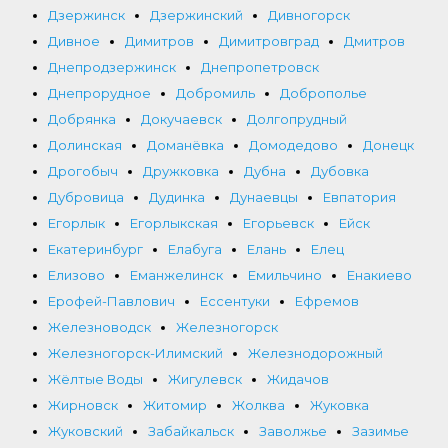
Дзержинск
Дзержинский
Дивногорск
Дивное
Димитров
Димитровград
Дмитров
Днепродзержинск
Днепропетровск
Днепрорудное
Добромиль
Доброполье
Добрянка
Докучаевск
Долгопрудный
Долинская
Доманёвка
Домодедово
Донецк
Дрогобыч
Дружковка
Дубна
Дубовка
Дубровица
Дудинка
Дунаевцы
Евпатория
Егорлык
Егорлыкская
Егорьевск
Ейск
Екатеринбург
Елабуга
Елань
Елец
Елизово
Еманжелинск
Емильчино
Енакиево
Ерофей-Павлович
Ессентуки
Ефремов
Железноводск
Железногорск
Железногорск-Илимский
Железнодорожный
Жёлтые Воды
Жигулевск
Жидачов
Жирновск
Житомир
Жолква
Жуковка
Жуковский
Забайкальск
Заволжье
Зазимье