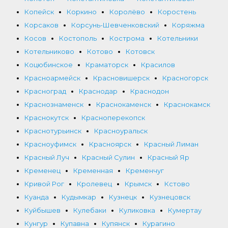
Копейск
Коркино
Королёво
Коростень
Корсаков
Корсунь-Шевченковский
Коряжма
Косов
Костополь
Кострома
Котельники
Котельниково
Котово
Котовск
Коцюбинское
Краматорск
Красилов
Красноармейск
Красновишерск
Красногорск
Красноград
Краснодар
Краснодон
Краснознаменск
Краснокаменск
Краснокамск
Краснокутск
Красноперекопск
Краснотурьинск
Красноуральск
Красноуфимск
Красноярск
Красный Лиман
Красный Луч
Красный Сулин
Красный Яр
Кременец
Кременная
Кременчуг
Кривой Рог
Кролевец
Крымск
Кстово
Куанда
Кудымкар
Кузнецк
Кузнецовск
Куйбышев
Кулебаки
Куликовка
Кумертау
Кунгур
Купавна
Купянск
Курагино