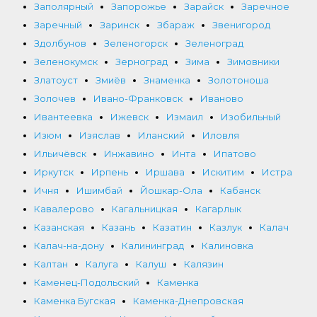
Заполярный
Запорожье
Зарайск
Заречное
Заречный
Заринск
Збараж
Звенигород
Здолбунов
Зеленогорск
Зеленоград
Зеленокумск
Зерноград
Зима
Зимовники
Златоуст
Змиёв
Знаменка
Золотоноша
Золочев
Ивано-Франковск
Иваново
Ивантеевка
Ижевск
Измаил
Изобильный
Изюм
Изяслав
Иланский
Иловля
Ильичёвск
Инжавино
Инта
Ипатово
Иркутск
Ирпень
Иршава
Искитим
Истра
Ичня
Ишимбай
Йошкар-Ола
Кабанск
Кавалерово
Кагальницкая
Кагарлык
Казанская
Казань
Казатин
Казлук
Калач
Калач-на-дону
Калининград
Калиновка
Калтан
Калуга
Калуш
Калязин
Каменец-Подольский
Каменка
Каменка Бугская
Каменка-Днепровская