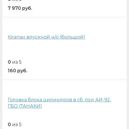
7 970
руб.
Клапан впускной н/о (большой)
0
из 5
160
руб.
Головка блока цилиндров в сб. под АИ-92,
ГБО (ТАНАКИ)
0
из 5