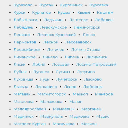
Курахово
Курган
Курганинск
Курсавка
Курск
Курчатов
Кушва
Кызыл
Кыштым
Лабытнанги
Ладыжин
Лангепас
Лебедин
Лебедянь
Левокумское
Лениногорск
Ленинск
Ленинск-Кузнецкий
Ленск
Лермонтов
Лесной
Лесозаводск
Лесосибирск
Летичев
Летняя Ставка
Лиманское
Линево
Липецк
Лисичанск
Лиски
Лобня
Лозовая
Лосино-Петровский
Лубны
Луганск
Лугины
Лутугино
Луховицы
Луцк
Лучегорск
Лысково
Лысьва
Лыткарино
Львов
Люберцы
Магадан
Магнитогорск
Майкоп
Макаров
Макеевка
Малаховка
Малин
Малоярославец
Мамаевцы
Марганец
Мариинск
Мариуполь
Марковка
Маркс
Матвеев Курган
Махачкала
Мегион