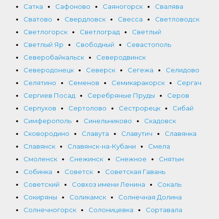
Сатка
Сафоново
Саяногорск
Свалява
Сватово
Свердловск
Свесса
Светловодск
Светлогорск
Светлоград
Светлый
Светлый Яр
Свободный
Севастополь
Северобайкальск
Северодвинск
Северодонецк
Северск
Сегежа
Селидово
Селятино
Семенов
Семикаракорск
Сергач
Сергиев Посад
Серебряные Пруды
Серов
Серпухов
Сертолово
Сестрорецк
Сибай
Симферополь
Синельниково
Скадовск
Сковородино
Славута
Славутич
Славянка
Славянск
Славянск-на-Кубани
Смела
Смоленск
Снежинск
Снежное
Снятын
Собинка
Советск
Советская Гавань
Советский
Совхоз имени Ленина
Сокаль
Сокиряны
Соликамск
Солнечная Долина
Солнечногорск
Солоницевка
Сортавала