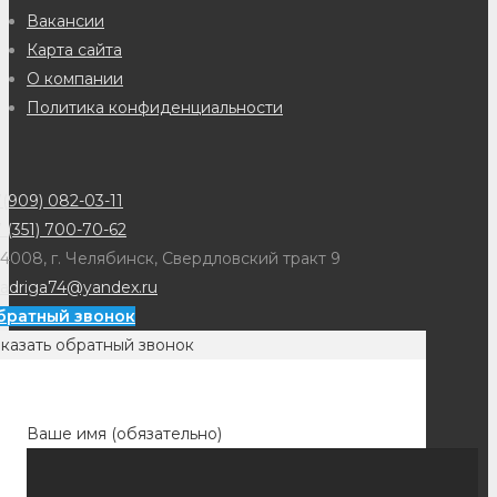
Вакансии
Карта сайта
О компании
Политика конфиденциальности
(909) 082-03-11
 (351) 700-70-62
4008, г. Челябинск, Свердловский тракт 9
adriga74@yandex.ru
братный звонок
казать обратный звонок
Ваше имя (обязательно)