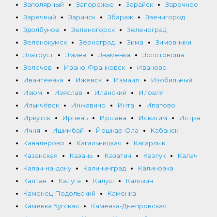
Заполярный
Запорожье
Зарайск
Заречное
Заречный
Заринск
Збараж
Звенигород
Здолбунов
Зеленогорск
Зеленоград
Зеленокумск
Зерноград
Зима
Зимовники
Златоуст
Змиёв
Знаменка
Золотоноша
Золочев
Ивано-Франковск
Иваново
Ивантеевка
Ижевск
Измаил
Изобильный
Изюм
Изяслав
Иланский
Иловля
Ильичёвск
Инжавино
Инта
Ипатово
Иркутск
Ирпень
Иршава
Искитим
Истра
Ичня
Ишимбай
Йошкар-Ола
Кабанск
Кавалерово
Кагальницкая
Кагарлык
Казанская
Казань
Казатин
Казлук
Калач
Калач-на-дону
Калининград
Калиновка
Калтан
Калуга
Калуш
Калязин
Каменец-Подольский
Каменка
Каменка Бугская
Каменка-Днепровская