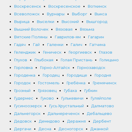
Воскресенск
Воскресенское
Воткинск
Всеволожск
Вурнары
Выборг
Выкса
Вырица
Выселки
Высокий
Вышгород
Вышний Волочек
Вязовая
Вязьма
Вятские Поляны
Гаврилов-ям
Гагарин
Гадяч
Гай
Галенки
Галич
Гатчина
Геленджик
Геническ
Георгиевск
Глазов
Глухов
Глыбокая
Голая Пристань
Голицыно
Горловка
Горно-Алтайск
Горнозаводск
Городенка
Городец
Городище
Городня
Городок
Гостомель
Гребёнка
Гремячинск
Грозный
Грязовец
Губаха
Губкин
Гудермес
Гуково
Гулькевичи
Гуляйполе
Гусиноозерск
Гусь Хрустальный
Далматово
Дальнегорск
Дальнереченск
Дебальцево
Дедовск
Демидово
Деражня
Дербент
Дергачи
Десна
Десногорск
Джанкой