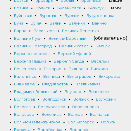
Ваше
Братск
Бровары
Броды
Бронницы
имя
Брянка
Брянск
Буденновск
Бузулук
Буйнакск
Бурштын
Бурынь
Бутурлиновка
Буча
Бучач
Валки
Валуйки
Ванино
Варва
Васильков
Великая Лепетиха
(обязательно)
Великие Луки
Великий Берёзный
Великий Новгород
Великий Устюг
Вельск
Верхнеднепровск
Верхний Уфалей
Верхняя Пышма
Верхняя Салда
Веселый
Вешенская
Взморье
Видное
Вилково
Вилючинск
Винница
Виноградов
Вихоревка
Вишнёвое
Владивосток
Владикавказ
Владимир-Волынский
Внуково
Вознесенск
Волгоград
Волгодонск
Волжск
Волжский
Вологда
Волоколамск
Волоконовка
Волосово
Волочиск
Волхов
Волчанск
Вольно-Надеждинское
Вольногорск
Вольск
Воркута
Воробьевка
Воронеж