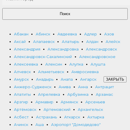
Поиск
Абакан
Абинск
Авдеевка
Адлер
Азов
Аксай
Алапаевск
Алатырь
Алдан
Алейск
Александрия
Александровка
Александровск
Александровск-Сахалинский
Александровское
Алексеевка
Алексин
Алупка
Алушта
Алчевск
Альметьевск
Амвросиевка
Амурск
Анадырь
Анапа
Ангарск
ЗАКРЫТЬ
Анжеро-Судженск
Анива
Анна
Антрацит
Апатиты
Апрелевка
Арбузинка
Арзамас
Арзгир
Армавир
Армянск
Арсеньев
Артёмовск
Артемовский
Архангельск
Асбест
Астрахань
Аткарск
Ахтырка
Ачинск
Аша
Аэропорт "Домодедово"