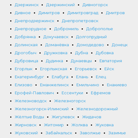
Дзержинск
Дзержинский
Дивногорск
Дивное
Димитров
Димитровград
Дмитров
Днепродзержинск
Днепропетровск
Днепрорудное
Добромиль
Доброполье
Добрянка
Докучаевск
Долгопрудный
Долинская
Доманёвка
Домодедово
Донецк
Дрогобыч
Дружковка
Дубна
Дубовка
Дубровица
Дудинка
Дунаевцы
Евпатория
Егорлык
Егорлыкская
Егорьевск
Ейск
Екатеринбург
Елабуга
Елань
Елец
Елизово
Еманжелинск
Емильчино
Енакиево
Ерофей-Павлович
Ессентуки
Ефремов
Железноводск
Железногорск
Железногорск-Илимский
Железнодорожный
Жёлтые Воды
Жигулевск
Жидачов
Жирновск
Житомир
Жолква
Жуковка
Жуковский
Забайкальск
Заволжье
Зазимье