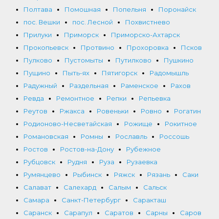
Полтава
Помошная
Попельня
Поронайск
пос. Вешки
пос. Лесной
Похвистнево
Прилуки
Приморск
Приморско-Ахтарск
Прокопьевск
Протвино
Прохоровка
Псков
Пулково
Пустомыты
Путилково
Пушкино
Пущино
Пыть-ях
Пятигорск
Радомышль
Радужный
Раздельная
Раменское
Рахов
Ревда
Ремонтное
Репки
Репьевка
Реутов
Ржакса
Ровеньки
Ровно
Рогатин
Родионово-Несветайская
Рожище
Рокитное
Романовская
Ромны
Рославль
Россошь
Ростов
Ростов-на-Дону
Рубежное
Рубцовск
Рудня
Руза
Рузаевка
Румянцево
Рыбинск
Ряжск
Рязань
Саки
Салават
Салехард
Салым
Сальск
Самара
Санкт-Петербург
Саракташ
Саранск
Сарапул
Саратов
Сарны
Саров