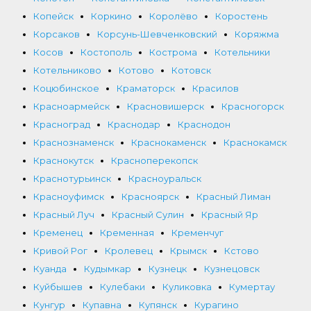
Копейск
Коркино
Королёво
Коростень
Корсаков
Корсунь-Шевченковский
Коряжма
Косов
Костополь
Кострома
Котельники
Котельниково
Котово
Котовск
Коцюбинское
Краматорск
Красилов
Красноармейск
Красновишерск
Красногорск
Красноград
Краснодар
Краснодон
Краснознаменск
Краснокаменск
Краснокамск
Краснокутск
Красноперекопск
Краснотурьинск
Красноуральск
Красноуфимск
Красноярск
Красный Лиман
Красный Луч
Красный Сулин
Красный Яр
Кременец
Кременная
Кременчуг
Кривой Рог
Кролевец
Крымск
Кстово
Куанда
Кудымкар
Кузнецк
Кузнецовск
Куйбышев
Кулебаки
Куликовка
Кумертау
Кунгур
Купавна
Купянск
Курагино