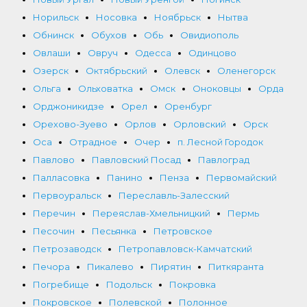
Норильск
Носовка
Ноябрьск
Нытва
Обнинск
Обухов
Обь
Овидиополь
Овлаши
Овруч
Одесса
Одинцово
Озерск
Октябрьский
Олевск
Оленегорск
Ольга
Ольховатка
Омск
Оноковцы
Орда
Орджоникидзе
Орел
Оренбург
Орехово-Зуево
Орлов
Орловский
Орск
Оса
Отрадное
Очер
п. Лесной Городок
Павлово
Павловский Посад
Павлоград
Палласовка
Панино
Пенза
Первомайский
Первоуральск
Переславль-Залесский
Перечин
Переяслав-Хмельницкий
Пермь
Песочин
Песьянка
Петровское
Петрозаводск
Петропавловск-Камчатский
Печора
Пикалево
Пирятин
Питкяранта
Погребище
Подольск
Покровка
Покровское
Полевской
Полонное