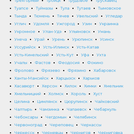
Трехгорный
Троицк
Трудовое
Трускавец
Туапсе
Туймазы
Тула
Тутаев
Тымовское
Тында
Тюмень
Тячев
Увельский
Угледар
Углич
Удомля
Ужгород
Узин
Украинка
Укромное
Улан-Удэ
Ульяновск
Умань
Унеча
Урай
Урень
Урюпинск
Усинск
Уссурийск
Усть-Илимск
Усть-Катав
Усть-Кинельский
Усть-Кут
Уфа
Ухта
Учалы
Фастов
Феодосия
Фокино
Фролово
Фрязево
Фрязино
Хабаровск
Ханты-Мансийск
Харцызск
Харьков
Хасавюрт
Херсон
Хилок
Химки
Хмельник
Хмельницкий
Холмск
Хороль
Хуст
Целина
Цимлянск
Цюрупинск
Чайковский
Чалтырь
Чамзинка
Чапаевск
Чебаркуль
Чебоксары
Чегдомын
Челябинск
Червоноград
Череповец
Черкассы
Черкесск
Черневцы
Чернигов
Черниговка