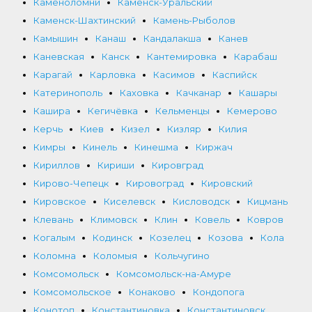
Каменоломни
Каменск-Уральский
Каменск-Шахтинский
Камень-Рыболов
Камышин
Канаш
Кандалакша
Канев
Каневская
Канск
Кантемировка
Карабаш
Карагай
Карловка
Касимов
Каспийск
Катеринополь
Каховка
Качканар
Кашары
Кашира
Кегичёвка
Кельменцы
Кемерово
Керчь
Киев
Кизел
Кизляр
Килия
Кимры
Кинель
Кинешма
Киржач
Кириллов
Кириши
Кировград
Кирово-Чепецк
Кировоград
Кировский
Кировское
Киселевск
Кисловодск
Кицмань
Клевань
Климовск
Клин
Ковель
Ковров
Когалым
Кодинск
Козелец
Козова
Кола
Коломна
Коломыя
Кольчугино
Комсомольск
Комсомольск-на-Амуре
Комсомольское
Конаково
Кондопога
Конотоп
Константиновка
Константиновск