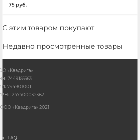
75
руб.
С этим товаром покупают
Недавно просмотренные товары
ОО «Квадрига»
НН:
7449155563
ПП:
744901001
ГРН:
1247400032362
 ООО «Квадрига» 2021
FAQ