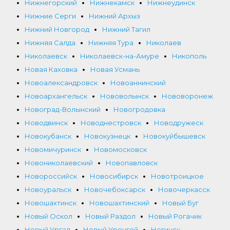
Нижнегорский
Нижнекамск
Нижнеудинск
Нижние Серги
Нижний Архыз
Нижний Новгород
Нижний Тагил
Нижняя Салда
Нижняя Тура
Николаев
Николаевск
Николаевск-на-Амуре
Никополь
Новая Каховка
Новая Усмань
Новоалександровск
Новоаннинский
Новоархангельск
Нововолынск
Нововоронеж
Новоград-Волынский
Новогродовка
Новодвинск
Новоднестровск
Новодружеск
Новокубанск
Новокузнецк
Новокуйбышевск
Новомичуринск
Новомосковск
Новониколаевский
Новопавловск
Новороссийск
Новосибирск
Новотроицкое
Новоуральск
Новочебоксарск
Новочеркасск
Новошахтинск
Новошахтинский
Новый Буг
Новый Оскол
Новый Раздол
Новый Рогачик
Новый Ургал
Новый Уренгой
Ногинск