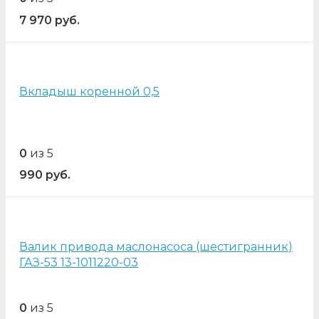
7 970
руб.
Вкладыш коренной 0,5
0
из 5
990
руб.
Валик привода маслонасоса (шестигранник)
ГАЗ-53 13-1011220-03
0
из 5