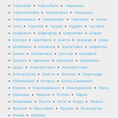
Чернобай
Чернобыль
Черновцы
Черноголовка
Черногорск
Чернушка
Чернышевск
Черняховск
Чертково
Чехов
Чита
Чортков
Чугуев
Чудово
Чусовой
Шадринск
Шаргород
Шарыпово
Шарья
Шатура
Шахтёрск
Шахты
Шахунья
Шацк
Шебекино
Шелехов
Шепетовка
Шерегеш
Шилка
Шимановск
Шостка
Шумерля
Шумиха
Щёлкино
Щелково
Щербинка
Щорс
Электрогорск
Электросталь
Электроугли
Элиста
Энгельс
Энергодар
Юбилейный
Югорск
Южно-Сахалинск
Южное
Южноукраинск
Южноуральск
Юрга
Юрюзань
Яворов
Яготин
Ядрин
Яковлевка
Якутск
Ялта
Янаул
Яранск
Яремче
Ярославль
Ярцево
Ясиноватая
Ясный
Яхрома