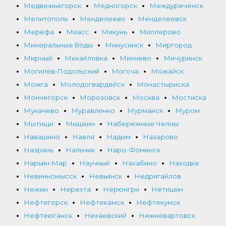
Медвежьегорск
Медногорск
Междуреченск
Мелитополь
Менделеево
Менделеевск
Мерефа
Миасс
Микунь
Миллерово
Минеральные Воды
Минусинск
Миргород
Мирный
Михайловка
Михнево
Мичуринск
Могилёв-Подольский
Могоча
Можайск
Можга
Молодогвардейск
Монастыриска
Мончегорск
Морозовск
Москва
Мостиска
Мукачево
Муравленко
Мурманск
Муром
Мытищи
Мышкин
Набережные Челны
Навашино
Навля
Надым
Назарово
Назрань
Нальчик
Наро-Фоминск
Нарьян-Мар
Научный
Нахабино
Находка
Невинномысск
Невьянск
Недригайлов
Нежин
Нерехта
Нерюнгри
Нетишин
Нефтегорск
Нефтекамск
Нефтекумск
Нефтеюганск
Нехаевский
Нижневартовск