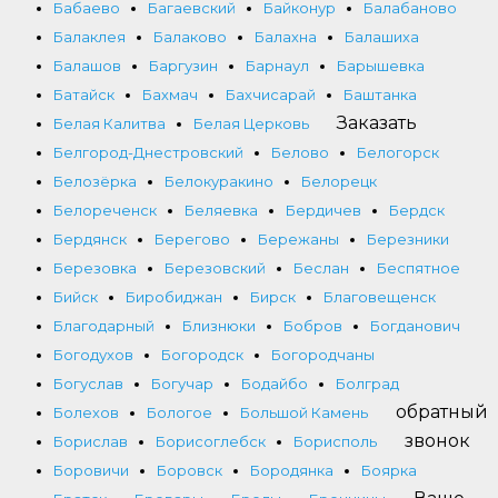
Бабаево
Багаевский
Байконур
Балабаново
Балаклея
Балаково
Балахна
Балашиха
Балашов
Баргузин
Барнаул
Барышевка
Батайск
Бахмач
Бахчисарай
Баштанка
Заказать
Белая Калитва
Белая Церковь
Белгород-Днестровский
Белово
Белогорск
Белозёрка
Белокуракино
Белорецк
Белореченск
Беляевка
Бердичев
Бердск
Бердянск
Берегово
Бережаны
Березники
Березовка
Березовский
Беслан
Беспятное
Бийск
Биробиджан
Бирск
Благовещенск
Благодарный
Близнюки
Бобров
Богданович
Богодухов
Богородск
Богородчаны
Богуслав
Богучар
Бодайбо
Болград
обратный
Болехов
Бологое
Большой Камень
звонок
Борислав
Борисоглебск
Борисполь
Боровичи
Боровск
Бородянка
Боярка