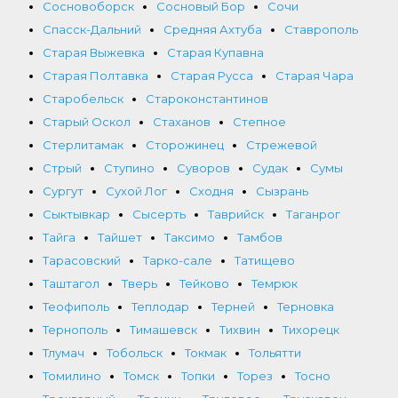
Сосновоборск
Сосновый Бор
Сочи
Спасск-Дальний
Средняя Ахтуба
Ставрополь
Старая Выжевка
Старая Купавна
Старая Полтавка
Старая Русса
Старая Чара
Старобельск
Староконстантинов
Старый Оскол
Стаханов
Степное
Стерлитамак
Сторожинец
Стрежевой
Стрый
Ступино
Суворов
Судак
Сумы
Сургут
Сухой Лог
Сходня
Сызрань
Сыктывкар
Сысерть
Таврийск
Таганрог
Тайга
Тайшет
Таксимо
Тамбов
Тарасовский
Тарко-сале
Татищево
Таштагол
Тверь
Тейково
Темрюк
Теофиполь
Теплодар
Терней
Терновка
Тернополь
Тимашевск
Тихвин
Тихорецк
Тлумач
Тобольск
Токмак
Тольятти
Томилино
Томск
Топки
Торез
Тосно