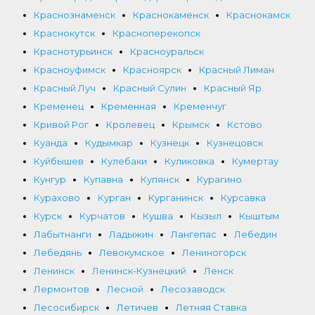
Краснознаменск
Краснокаменск
Краснокамск
Краснокутск
Красноперекопск
Краснотурьинск
Красноуральск
Красноуфимск
Красноярск
Красный Лиман
Красный Луч
Красный Сулин
Красный Яр
Кременец
Кременная
Кременчуг
Кривой Рог
Кролевец
Крымск
Кстово
Куанда
Кудымкар
Кузнецк
Кузнецовск
Куйбышев
Кулебаки
Куликовка
Кумертау
Кунгур
Купавна
Купянск
Курагино
Курахово
Курган
Курганинск
Курсавка
Курск
Курчатов
Кушва
Кызыл
Кыштым
Лабытнанги
Ладыжин
Лангепас
Лебедин
Лебедянь
Левокумское
Лениногорск
Ленинск
Ленинск-Кузнецкий
Ленск
Лермонтов
Лесной
Лесозаводск
Лесосибирск
Летичев
Летняя Ставка