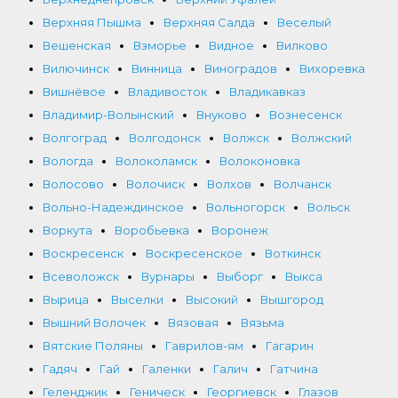
Верхняя Пышма
Верхняя Салда
Веселый
Вешенская
Взморье
Видное
Вилково
Вилючинск
Винница
Виноградов
Вихоревка
Вишнёвое
Владивосток
Владикавказ
Владимир-Волынский
Внуково
Вознесенск
Волгоград
Волгодонск
Волжск
Волжский
Вологда
Волоколамск
Волоконовка
Волосово
Волочиск
Волхов
Волчанск
Вольно-Надеждинское
Вольногорск
Вольск
Воркута
Воробьевка
Воронеж
Воскресенск
Воскресенское
Воткинск
Всеволожск
Вурнары
Выборг
Выкса
Вырица
Выселки
Высокий
Вышгород
Вышний Волочек
Вязовая
Вязьма
Вятские Поляны
Гаврилов-ям
Гагарин
Гадяч
Гай
Галенки
Галич
Гатчина
Геленджик
Геническ
Георгиевск
Глазов