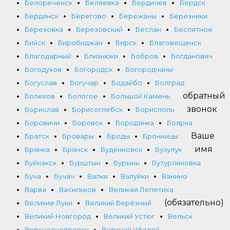
Белореченск
Беляевка
Бердичев
Бердск
Бердянск
Берегово
Бережаны
Березники
Березовка
Березовский
Беслан
Беспятное
Бийск
Биробиджан
Бирск
Благовещенск
Благодарный
Близнюки
Бобров
Богданович
Богодухов
Богородск
Богородчаны
Богуслав
Богучар
Бодайбо
Болград
обратный
Болехов
Бологое
Большой Камень
звонок
Борислав
Борисоглебск
Борисполь
Боровичи
Боровск
Бородянка
Боярка
Ваше
Братск
Бровары
Броды
Бронницы
имя
Брянка
Брянск
Буденновск
Бузулук
Буйнакск
Бурштын
Бурынь
Бутурлиновка
Буча
Бучач
Валки
Валуйки
Ванино
Варва
Васильков
Великая Лепетиха
(обязательно)
Великие Луки
Великий Берёзный
Великий Новгород
Великий Устюг
Вельск
Верхнеднепровск
Верхний Уфалей