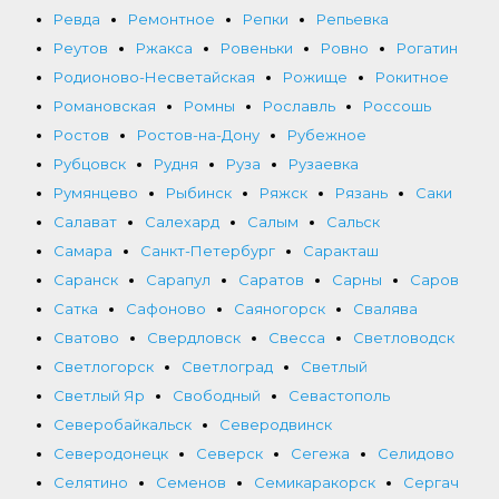
Ревда
Ремонтное
Репки
Репьевка
Реутов
Ржакса
Ровеньки
Ровно
Рогатин
Родионово-Несветайская
Рожище
Рокитное
Романовская
Ромны
Рославль
Россошь
Ростов
Ростов-на-Дону
Рубежное
Рубцовск
Рудня
Руза
Рузаевка
Румянцево
Рыбинск
Ряжск
Рязань
Саки
Салават
Салехард
Салым
Сальск
Самара
Санкт-Петербург
Саракташ
Саранск
Сарапул
Саратов
Сарны
Саров
Сатка
Сафоново
Саяногорск
Свалява
Сватово
Свердловск
Свесса
Светловодск
Светлогорск
Светлоград
Светлый
Светлый Яр
Свободный
Севастополь
Северобайкальск
Северодвинск
Северодонецк
Северск
Сегежа
Селидово
Селятино
Семенов
Семикаракорск
Сергач