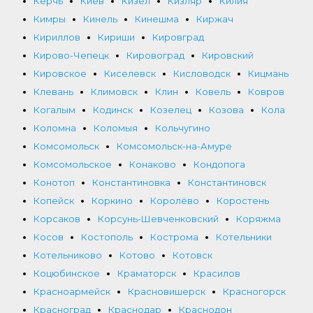
Керчь
Киев
Кизел
Кизляр
Килия
Кимры
Кинель
Кинешма
Киржач
Кириллов
Кириши
Кировград
Кирово-Чепецк
Кировоград
Кировский
Кировское
Киселевск
Кисловодск
Кицмань
Клевань
Климовск
Клин
Ковель
Ковров
Когалым
Кодинск
Козелец
Козова
Кола
Коломна
Коломыя
Кольчугино
Комсомольск
Комсомольск-на-Амуре
Комсомольское
Конаково
Кондопога
Конотоп
Константиновка
Константиновск
Копейск
Коркино
Королёво
Коростень
Корсаков
Корсунь-Шевченковский
Коряжма
Косов
Костополь
Кострома
Котельники
Котельниково
Котово
Котовск
Коцюбинское
Краматорск
Красилов
Красноармейск
Красновишерск
Красногорск
Красноград
Краснодар
Краснодон