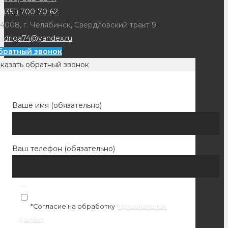
 (351) 700-70-62
4008, г. Челябинск, Свердловский тракт 9
adriga74@yandex.ru
братный звонок
казать обратный звонок
Ваше имя (обязательно)
Ваш телефон (обязательно)
*Согласие на обработку
персональных
данных