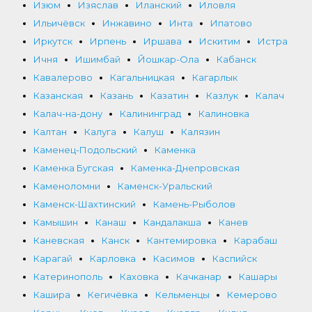
Изюм
Изяслав
Иланский
Иловля
Ильичёвск
Инжавино
Инта
Ипатово
Иркутск
Ирпень
Иршава
Искитим
Истра
Ичня
Ишимбай
Йошкар-Ола
Кабанск
Кавалерово
Кагальницкая
Кагарлык
Казанская
Казань
Казатин
Казлук
Калач
Калач-на-дону
Калининград
Калиновка
Калтан
Калуга
Калуш
Калязин
Каменец-Подольский
Каменка
Каменка Бугская
Каменка-Днепровская
Каменоломни
Каменск-Уральский
Каменск-Шахтинский
Камень-Рыболов
Камышин
Канаш
Кандалакша
Канев
Каневская
Канск
Кантемировка
Карабаш
Карагай
Карловка
Касимов
Каспийск
Катеринополь
Каховка
Качканар
Кашары
Кашира
Кегичёвка
Кельменцы
Кемерово