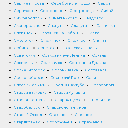
Сергиев Посад
Серебряные Пруды
Серов
Серпухов
Сертолово
Сестрорецк
Сибай
Симферополь
Синельниково
Скадовск
Сковородино
Славута
Славутич
Славянка
Славянск
Славянск-на-Кубани
Смела
Смоленск
Снежинск
Снежное
Снятын
Собинка
Советск
Советская Гавань
Советский
Совхоз имени Ленина
Сокаль
Сокиряны
Соликамск
Солнечная Долина
Солнечногорск
Солоницевка
Сортавала
Сосновоборск
Сосновый Бор
Сочи
Спасск-Дальний
Средняя Ахтуба
Ставрополь
Старая Выжевка
Старая Купавна
Старая Полтавка
Старая Русса
Старая Чара
Старобельск
Староконстантинов
Старый Оскол
Стаханов
Степное
Стерлитамак
Сторожинец
Стрежевой