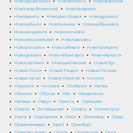
Новоархангельск
Нововолынск
Нововоронеж
Новоград-Волынский
Новогродовка
Новодвинск
Новоднестровск
Новодружеск
Новокубанск
Новокузнецк
Новокуйбышевск
Новомичуринск
Новомосковск
Новониколаевский
Новопавловск
Новороссийск
Новосибирск
Новотроицкое
Новоуральск
Новочебоксарск
Новочеркасск
Новошахтинск
Новошахтинский
Новый Буг
Новый Оскол
Новый Раздол
Новый Рогачик
Новый Ургал
Новый Уренгой
Ногинск
Норильск
Носовка
Ноябрьск
Нытва
Обнинск
Обухов
Обь
Овидиополь
Овлаши
Овруч
Одесса
Одинцово
Озерск
Октябрьский
Олевск
Оленегорск
Ольга
Ольховатка
Омск
Оноковцы
Орда
Орджоникидзе
Орел
Оренбург
Орехово-Зуево
Орлов
Орловский
Орск