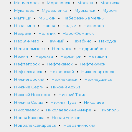
Мончегорск
Морозовск
Москва
Мостиска
Мукачево
Муравленко
Мурманск
Муром
Мытищи
Мышкин
Набережные Челны
Навашино
Навля
Надым
Назарово
Назрань
Нальчик
Наро-Фоминск
Нарьян-Мар
Научный
Нахабино
Находка
Невинномысск
Невьянск
Недригайлов
Нежин
Нерехта
Нерюнгри
Нетишин
Нефтегорск
Нефтекамск
Нефтекумск
Нефтеюганск
Нехаевский
Нижневартовск
Нижнегорский
Нижнекамск
Нижнеудинск
Нижние Серги
Нижний Архыз
Нижний Новгород
Нижний Тагил
Нижняя Салда
Нижняя Тура
Николаев
Николаевск
Николаевск-на-Амуре
Никополь
Новая Каховка
Новая Усмань
Новоалександровск
Новоаннинский