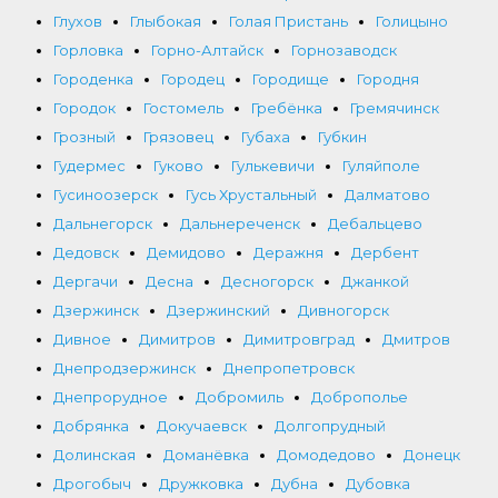
Глухов
Глыбокая
Голая Пристань
Голицыно
Горловка
Горно-Алтайск
Горнозаводск
Городенка
Городец
Городище
Городня
Городок
Гостомель
Гребёнка
Гремячинск
Грозный
Грязовец
Губаха
Губкин
Гудермес
Гуково
Гулькевичи
Гуляйполе
Гусиноозерск
Гусь Хрустальный
Далматово
Дальнегорск
Дальнереченск
Дебальцево
Дедовск
Демидово
Деражня
Дербент
Дергачи
Десна
Десногорск
Джанкой
Дзержинск
Дзержинский
Дивногорск
Дивное
Димитров
Димитровград
Дмитров
Днепродзержинск
Днепропетровск
Днепрорудное
Добромиль
Доброполье
Добрянка
Докучаевск
Долгопрудный
Долинская
Доманёвка
Домодедово
Донецк
Дрогобыч
Дружковка
Дубна
Дубовка