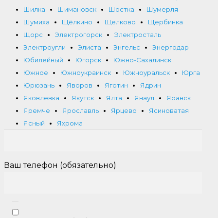
Шилка
Шимановск
Шостка
Шумерля
Шумиха
Щёлкино
Щелково
Щербинка
Щорс
Электрогорск
Электросталь
Электроугли
Элиста
Энгельс
Энергодар
Юбилейный
Югорск
Южно-Сахалинск
Южное
Южноукраинск
Южноуральск
Юрга
Юрюзань
Яворов
Яготин
Ядрин
Яковлевка
Якутск
Ялта
Янаул
Яранск
Яремче
Ярославль
Ярцево
Ясиноватая
Ясный
Яхрома
Ваш телефон (обязательно)