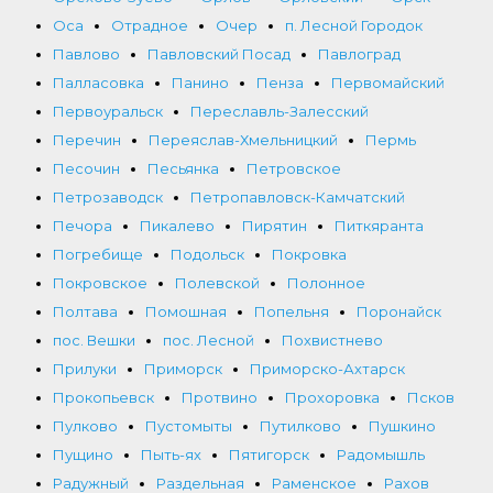
Оса
Отрадное
Очер
п. Лесной Городок
Павлово
Павловский Посад
Павлоград
Палласовка
Панино
Пенза
Первомайский
Первоуральск
Переславль-Залесский
Перечин
Переяслав-Хмельницкий
Пермь
Песочин
Песьянка
Петровское
Петрозаводск
Петропавловск-Камчатский
Печора
Пикалево
Пирятин
Питкяранта
Погребище
Подольск
Покровка
Покровское
Полевской
Полонное
Полтава
Помошная
Попельня
Поронайск
пос. Вешки
пос. Лесной
Похвистнево
Прилуки
Приморск
Приморско-Ахтарск
Прокопьевск
Протвино
Прохоровка
Псков
Пулково
Пустомыты
Путилково
Пушкино
Пущино
Пыть-ях
Пятигорск
Радомышль
Радужный
Раздельная
Раменское
Рахов