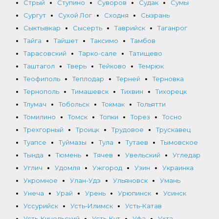
Стрый
Ступино
Суворов
Судак
Сумы
Сургут
Сухой Лог
Сходня
Сызрань
Сыктывкар
Сысерть
Таврийск
Таганрог
Тайга
Тайшет
Таксимо
Тамбов
Тарасовский
Тарко-сале
Татищево
Таштагол
Тверь
Тейково
Темрюк
Теофиполь
Теплодар
Терней
Терновка
Тернополь
Тимашевск
Тихвин
Тихорецк
Тлумач
Тобольск
Токмак
Тольятти
Томилино
Томск
Топки
Торез
Тосно
Трехгорный
Троицк
Трудовое
Трускавец
Туапсе
Туймазы
Тула
Тутаев
Тымовское
Тында
Тюмень
Тячев
Увельский
Угледар
Углич
Удомля
Ужгород
Узин
Украинка
Укромное
Улан-Удэ
Ульяновск
Умань
Унеча
Урай
Урень
Урюпинск
Усинск
Уссурийск
Усть-Илимск
Усть-Катав
Усть-Кинельский
Усть-Кут
Уфа
Ухта