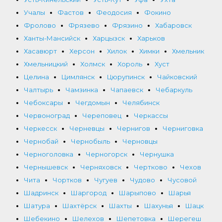
Учалы
Фастов
Феодосия
Фокино
Фролово
Фрязево
Фрязино
Хабаровск
Ханты-Мансийск
Харцызск
Харьков
Хасавюрт
Херсон
Хилок
Химки
Хмельник
Хмельницкий
Холмск
Хороль
Хуст
Целина
Цимлянск
Цюрупинск
Чайковский
Чалтырь
Чамзинка
Чапаевск
Чебаркуль
Чебоксары
Чегдомын
Челябинск
Червоноград
Череповец
Черкассы
Черкесск
Черневцы
Чернигов
Черниговка
Чернобай
Чернобыль
Черновцы
Черноголовка
Черногорск
Чернушка
Чернышевск
Черняховск
Чертково
Чехов
Чита
Чортков
Чугуев
Чудово
Чусовой
Шадринск
Шаргород
Шарыпово
Шарья
Шатура
Шахтёрск
Шахты
Шахунья
Шацк
Шебекино
Шелехов
Шепетовка
Шерегеш