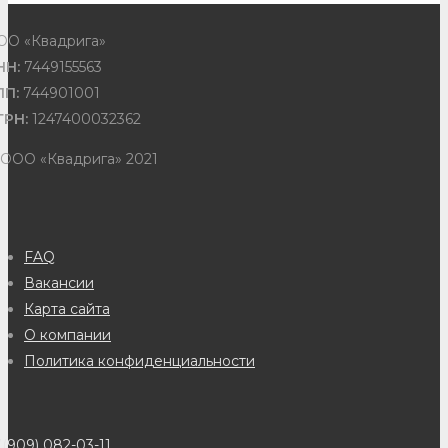
ОО «Квадрига»
НН:
7449155563
ПП:
744901001
ГРН:
1247400032362
 ООО «Квадрига» 2021
FAQ
Вакансии
Карта сайта
О компании
Политика конфиденциальности
(909) 082-03-11