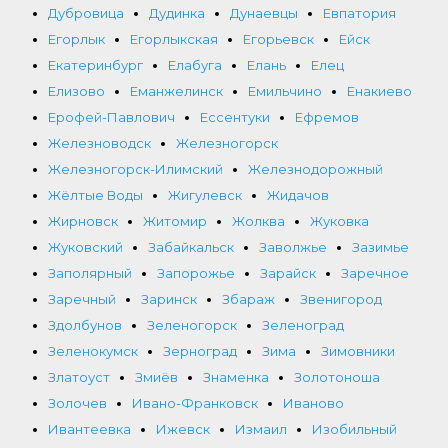
Дубровица
Дудинка
Дунаевцы
Евпатория
Егорлык
Егорлыкская
Егорьевск
Ейск
Екатеринбург
Елабуга
Елань
Елец
Елизово
Еманжелинск
Емильчино
Енакиево
Ерофей-Павлович
Ессентуки
Ефремов
Железноводск
Железногорск
Железногорск-Илимский
Железнодорожный
Жёлтые Воды
Жигулевск
Жидачов
Жирновск
Житомир
Жолква
Жуковка
Жуковский
Забайкальск
Заволжье
Зазимье
Заполярный
Запорожье
Зарайск
Заречное
Заречный
Заринск
Збараж
Звенигород
Здолбунов
Зеленогорск
Зеленоград
Зеленокумск
Зерноград
Зима
Зимовники
Златоуст
Змиёв
Знаменка
Золотоноша
Золочев
Ивано-Франковск
Иваново
Ивантеевка
Ижевск
Измаил
Изобильный