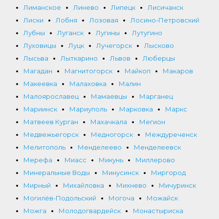
Лиманское
Линево
Липецк
Лисичанск
Лиски
Лобня
Лозовая
Лосино-Петровский
Лубны
Луганск
Лугины
Лутугино
Луховицы
Луцк
Лучегорск
Лысково
Лысьва
Лыткарино
Львов
Люберцы
Магадан
Магнитогорск
Майкоп
Макаров
Макеевка
Малаховка
Малин
Малоярославец
Мамаевцы
Марганец
Мариинск
Мариуполь
Марковка
Маркс
Матвеев Курган
Махачкала
Мегион
Медвежьегорск
Медногорск
Междуреченск
Мелитополь
Менделеево
Менделеевск
Мерефа
Миасс
Микунь
Миллерово
Минеральные Воды
Минусинск
Миргород
Мирный
Михайловка
Михнево
Мичуринск
Могилёв-Подольский
Могоча
Можайск
Можга
Молодогвардейск
Монастыриска