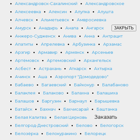
Александровск-Сахалинский
Александровское
Алексеевка
Алексин
Алупка
Алушта
Алчевск
Альметьевск
Амвросиевка
Амурск
Анадырь
Анапа
Ангарск
ЗАКРЫТЬ
Анжеро-Судженск
Анива
Анна
Антрацит
Апатиты
Апрелевка
Арбузинка
Арзамас
Арзгир
Армавир
Армянск
Арсеньев
Артёмовск
Артемовский
Архангельск
Асбест
Астрахань
Аткарск
Ахтырка
Ачинск
Аша
Аэропорт "Домодедово"
Бабаево
Багаевский
Байконур
Балабаново
Балаклея
Балаково
Балахна
Балашиха
Балашов
Баргузин
Барнаул
Барышевка
Батайск
Бахмач
Бахчисарай
Баштанка
Заказать
Белая Калитва
Белая Церковь
Белгород-Днестровский
Белово
Белогорск
Белозёрка
Белокуракино
Белорецк