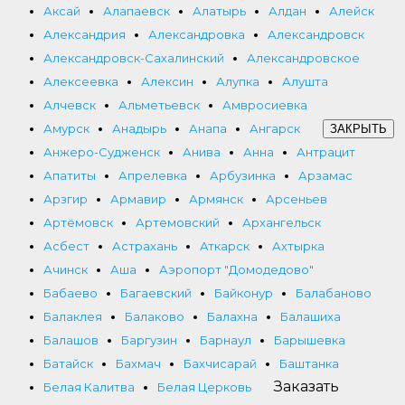
Аксай
Алапаевск
Алатырь
Алдан
Алейск
Александрия
Александровка
Александровск
Александровск-Сахалинский
Александровское
Алексеевка
Алексин
Алупка
Алушта
Алчевск
Альметьевск
Амвросиевка
Амурск
Анадырь
Анапа
Ангарск
ЗАКРЫТЬ
Анжеро-Судженск
Анива
Анна
Антрацит
Апатиты
Апрелевка
Арбузинка
Арзамас
Арзгир
Армавир
Армянск
Арсеньев
Артёмовск
Артемовский
Архангельск
Асбест
Астрахань
Аткарск
Ахтырка
Ачинск
Аша
Аэропорт "Домодедово"
Бабаево
Багаевский
Байконур
Балабаново
Балаклея
Балаково
Балахна
Балашиха
Балашов
Баргузин
Барнаул
Барышевка
Батайск
Бахмач
Бахчисарай
Баштанка
Заказать
Белая Калитва
Белая Церковь