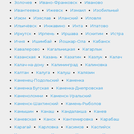
Золочев
Ивано-Франковск
Иваново
Ивантеевка
Ижевск
Измаил
Изобильный
Изюм
Изяслав
Иланский
Иловля
Ильичёвск
Инжавино
Инта
Ипатово
Иркутск
Ирпень
Иршава
Искитим
Истра
Ичня
Ишимбай
Йошкар-Ола
Кабанск
Кавалерово
Кагальницкая
Кагарлык
Казанская
Казань
Казатин
Казлук
Калач
Калач-на-дону
Калининград
Калиновка
Калтан
Калуга
Калуш
Калязин
Каменец-Подольский
Каменка
Каменка Бугская
Каменка-Днепровская
Каменоломни
Каменск-Уральский
Каменск-Шахтинский
Камень-Рыболов
Камышин
Канаш
Кандалакша
Канев
Каневская
Канск
Кантемировка
Карабаш
Карагай
Карловка
Касимов
Каспийск