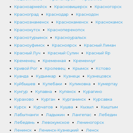
Красноармейск
Красновишерск
Красногорск
Красноград
Краснодар
Краснодон
Краснознаменск
Краснокаменск
Краснокамск
Краснокутск
Красноперекопск
Краснотурьинск
Красноуральск
Красноуфимск
Красноярск
Красный Лиман
Красный Луч
Красный Сулин
Красный Яр
Кременец
Кременная
Кременчуг
Кривой Рог
Кролевец
Крымск
Кстово
Куанда
Кудымкар
Кузнецк
Кузнецовск
Куйбышев
Кулебаки
Куликовка
Кумертау
Кунгур
Купавна
Купянск
Курагино
Курахово
Курган
Курганинск
Курсавка
Курск
Курчатов
Кушва
Кызыл
Кыштым
Лабытнанги
Ладыжин
Лангепас
Лебедин
Лебедянь
Левокумское
Лениногорск
Ленинск
Ленинск-Кузнецкий
Ленск