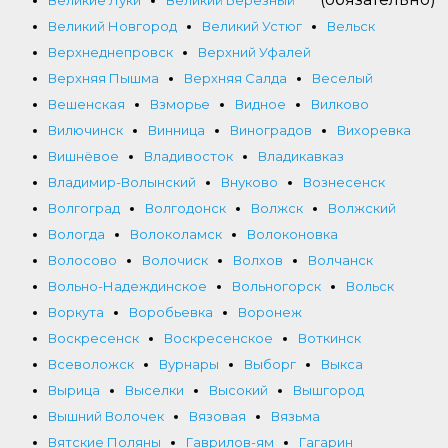
Великий Новгород
Великий Устюг
Вельск
Верхнеднепровск
Верхний Уфалей
Верхняя Пышма
Верхняя Салда
Веселый
Вешенская
Взморье
Видное
Вилково
Вилючинск
Винница
Виноградов
Вихоревка
Вишнёвое
Владивосток
Владикавказ
Владимир-Волынский
Внуково
Вознесенск
Волгоград
Волгодонск
Волжск
Волжский
Вологда
Волоколамск
Волоконовка
Волосово
Волочиск
Волхов
Волчанск
Вольно-Надеждинское
Вольногорск
Вольск
Воркута
Воробьевка
Воронеж
Воскресенск
Воскресенское
Воткинск
Всеволожск
Вурнары
Выборг
Выкса
Вырица
Выселки
Высокий
Вышгород
Вышний Волочек
Вязовая
Вязьма
Вятские Поляны
Гаврилов-ям
Гагарин