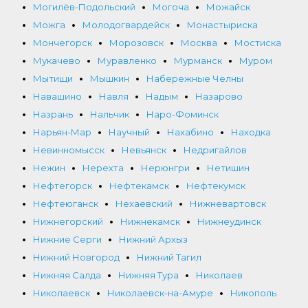
Могилёв-Подольский
Могоча
Можайск
Можга
Молодогвардейск
Монастыриска
Мончегорск
Морозовск
Москва
Мостиска
Мукачево
Муравленко
Мурманск
Муром
Мытищи
Мышкин
Набережные Челны
Навашино
Навля
Надым
Назарово
Назрань
Нальчик
Наро-Фоминск
Нарьян-Мар
Научный
Нахабино
Находка
Невинномысск
Невьянск
Недригайлов
Нежин
Нерехта
Нерюнгри
Нетишин
Нефтегорск
Нефтекамск
Нефтекумск
Нефтеюганск
Нехаевский
Нижневартовск
Нижнегорский
Нижнекамск
Нижнеудинск
Нижние Серги
Нижний Архыз
Нижний Новгород
Нижний Тагил
Нижняя Салда
Нижняя Тура
Николаев
Николаевск
Николаевск-на-Амуре
Никополь