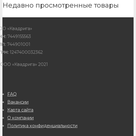
Недавно просмотренные товары
ОО «Квадрига»
НН:
7449155563
ПП:
744901001
ГРН:
1247400032362
 ООО «Квадрига» 2021
FAQ
Вакансии
Карта сайта
О компании
Политика конфиденциальности