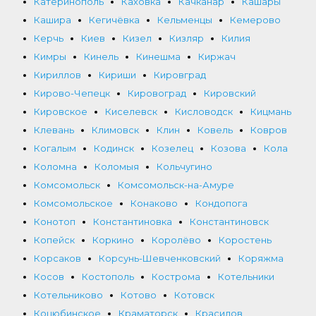
Катеринополь
Каховка
Качканар
Кашары
Кашира
Кегичёвка
Кельменцы
Кемерово
Керчь
Киев
Кизел
Кизляр
Килия
Кимры
Кинель
Кинешма
Киржач
Кириллов
Кириши
Кировград
Кирово-Чепецк
Кировоград
Кировский
Кировское
Киселевск
Кисловодск
Кицмань
Клевань
Климовск
Клин
Ковель
Ковров
Когалым
Кодинск
Козелец
Козова
Кола
Коломна
Коломыя
Кольчугино
Комсомольск
Комсомольск-на-Амуре
Комсомольское
Конаково
Кондопога
Конотоп
Константиновка
Константиновск
Копейск
Коркино
Королёво
Коростень
Корсаков
Корсунь-Шевченковский
Коряжма
Косов
Костополь
Кострома
Котельники
Котельниково
Котово
Котовск
Коцюбинское
Краматорск
Красилов