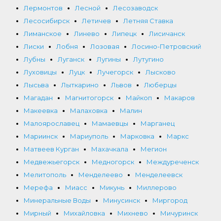
Лермонтов
Лесной
Лесозаводск
Лесосибирск
Летичев
Летняя Ставка
Лиманское
Линево
Липецк
Лисичанск
Лиски
Лобня
Лозовая
Лосино-Петровский
Лубны
Луганск
Лугины
Лутугино
Луховицы
Луцк
Лучегорск
Лысково
Лысьва
Лыткарино
Львов
Люберцы
Магадан
Магнитогорск
Майкоп
Макаров
Макеевка
Малаховка
Малин
Малоярославец
Мамаевцы
Марганец
Мариинск
Мариуполь
Марковка
Маркс
Матвеев Курган
Махачкала
Мегион
Медвежьегорск
Медногорск
Междуреченск
Мелитополь
Менделеево
Менделеевск
Мерефа
Миасс
Микунь
Миллерово
Минеральные Воды
Минусинск
Миргород
Мирный
Михайловка
Михнево
Мичуринск