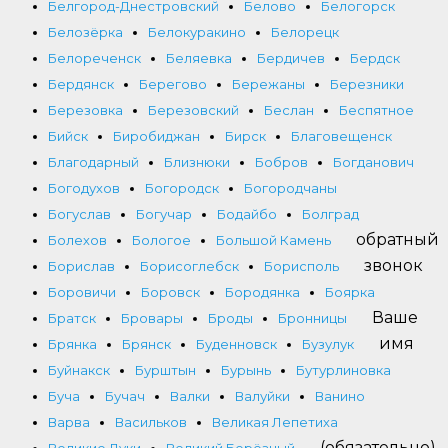
Белгород-Днестровский
Белово
Белогорск
Белозёрка
Белокуракино
Белорецк
Белореченск
Беляевка
Бердичев
Бердск
Бердянск
Берегово
Бережаны
Березники
Березовка
Березовский
Беслан
Беспятное
Бийск
Биробиджан
Бирск
Благовещенск
Благодарный
Близнюки
Бобров
Богданович
Богодухов
Богородск
Богородчаны
Богуслав
Богучар
Бодайбо
Болград
обратный
Болехов
Бологое
Большой Камень
звонок
Борислав
Борисоглебск
Борисполь
Боровичи
Боровск
Бородянка
Боярка
Ваше
Братск
Бровары
Броды
Бронницы
имя
Брянка
Брянск
Буденновск
Бузулук
Буйнакск
Бурштын
Бурынь
Бутурлиновка
Буча
Бучач
Валки
Валуйки
Ванино
Варва
Васильков
Великая Лепетиха
(обязательно)
Великие Луки
Великий Берёзный