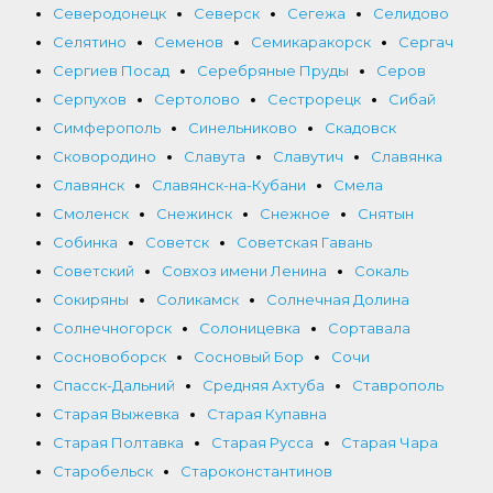
Северодонецк
Северск
Сегежа
Селидово
Селятино
Семенов
Семикаракорск
Сергач
Сергиев Посад
Серебряные Пруды
Серов
Серпухов
Сертолово
Сестрорецк
Сибай
Симферополь
Синельниково
Скадовск
Сковородино
Славута
Славутич
Славянка
Славянск
Славянск-на-Кубани
Смела
Смоленск
Снежинск
Снежное
Снятын
Собинка
Советск
Советская Гавань
Советский
Совхоз имени Ленина
Сокаль
Сокиряны
Соликамск
Солнечная Долина
Солнечногорск
Солоницевка
Сортавала
Сосновоборск
Сосновый Бор
Сочи
Спасск-Дальний
Средняя Ахтуба
Ставрополь
Старая Выжевка
Старая Купавна
Старая Полтавка
Старая Русса
Старая Чара
Старобельск
Староконстантинов