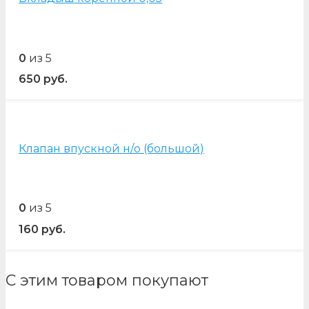
0
из 5
650
руб.
Клапан впускной н/о (большой)
0
из 5
160
руб.
С этим товаром покупают