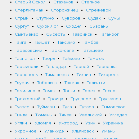
Старый Оскол
Стаханов
Степное
Стерлитамак
Сторожинец
Стрежевой
Стрый
Ступино
Суворов
Судак
Сумы
Сургут
Сухой Лог
Сходня
Сызрань
Сыктывкар
Сысерть
Таврийск
Таганрог
Тайга
Тайшет
Таксимо
Тамбов
Тарасовский
Тарко-сале
Татищево
Таштагол
Тверь
Тейково
Темрюк
Теофиполь
Теплодар
Терней
Терновка
Тернополь
Тимашевск
Тихвин
Тихорецк
Тлумач
Тобольск
Токмак
Тольятти
Томилино
Томск
Топки
Торез
Тосно
Трехгорный
Троицк
Трудовое
Трускавец
Туапсе
Туймазы
Тула
Тутаев
Тымовское
Тында
Тюмень
Тячев
Увельский
Угледар
Углич
Удомля
Ужгород
Узин
Украинка
Укромное
Улан-Удэ
Ульяновск
Умань
Унеча
Урай
Урень
Урюпинск
Усинск