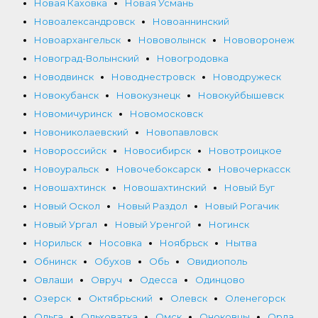
Новая Каховка
Новая Усмань
Новоалександровск
Новоаннинский
Новоархангельск
Нововолынск
Нововоронеж
Новоград-Волынский
Новогродовка
Новодвинск
Новоднестровск
Новодружеск
Новокубанск
Новокузнецк
Новокуйбышевск
Новомичуринск
Новомосковск
Новониколаевский
Новопавловск
Новороссийск
Новосибирск
Новотроицкое
Новоуральск
Новочебоксарск
Новочеркасск
Новошахтинск
Новошахтинский
Новый Буг
Новый Оскол
Новый Раздол
Новый Рогачик
Новый Ургал
Новый Уренгой
Ногинск
Норильск
Носовка
Ноябрьск
Нытва
Обнинск
Обухов
Обь
Овидиополь
Овлаши
Овруч
Одесса
Одинцово
Озерск
Октябрьский
Олевск
Оленегорск
Ольга
Ольховатка
Омск
Оноковцы
Орда