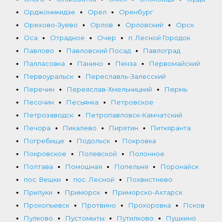
Орджоникидзе
Орел
Оренбург
Орехово-Зуево
Орлов
Орловский
Орск
Оса
Отрадное
Очер
п. Лесной Городок
Павлово
Павловский Посад
Павлоград
Палласовка
Панино
Пенза
Первомайский
Первоуральск
Переславль-Залесский
Перечин
Переяслав-Хмельницкий
Пермь
Песочин
Песьянка
Петровское
Петрозаводск
Петропавловск-Камчатский
Печора
Пикалево
Пирятин
Питкяранта
Погребище
Подольск
Покровка
Покровское
Полевской
Полонное
Полтава
Помошная
Попельня
Поронайск
пос. Вешки
пос. Лесной
Похвистнево
Прилуки
Приморск
Приморско-Ахтарск
Прокопьевск
Протвино
Прохоровка
Псков
Пулково
Пустомыты
Путилково
Пушкино