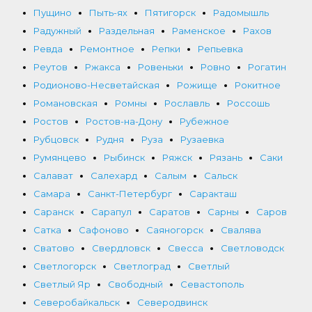
Пущино
Пыть-ях
Пятигорск
Радомышль
Радужный
Раздельная
Раменское
Рахов
Ревда
Ремонтное
Репки
Репьевка
Реутов
Ржакса
Ровеньки
Ровно
Рогатин
Родионово-Несветайская
Рожище
Рокитное
Романовская
Ромны
Рославль
Россошь
Ростов
Ростов-на-Дону
Рубежное
Рубцовск
Рудня
Руза
Рузаевка
Румянцево
Рыбинск
Ряжск
Рязань
Саки
Салават
Салехард
Салым
Сальск
Самара
Санкт-Петербург
Саракташ
Саранск
Сарапул
Саратов
Сарны
Саров
Сатка
Сафоново
Саяногорск
Свалява
Сватово
Свердловск
Свесса
Светловодск
Светлогорск
Светлоград
Светлый
Светлый Яр
Свободный
Севастополь
Северобайкальск
Северодвинск