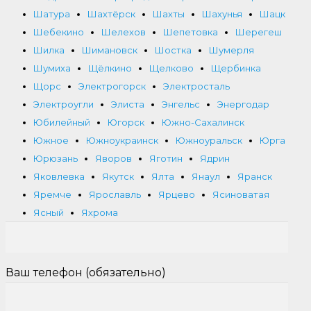
Шатура
Шахтёрск
Шахты
Шахунья
Шацк
Шебекино
Шелехов
Шепетовка
Шерегеш
Шилка
Шимановск
Шостка
Шумерля
Шумиха
Щёлкино
Щелково
Щербинка
Щорс
Электрогорск
Электросталь
Электроугли
Элиста
Энгельс
Энергодар
Юбилейный
Югорск
Южно-Сахалинск
Южное
Южноукраинск
Южноуральск
Юрга
Юрюзань
Яворов
Яготин
Ядрин
Яковлевка
Якутск
Ялта
Янаул
Яранск
Яремче
Ярославль
Ярцево
Ясиноватая
Ясный
Яхрома
Ваш телефон (обязательно)