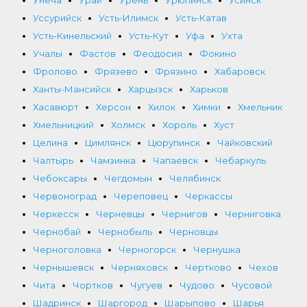
Уссурийск
Усть-Илимск
Усть-Катав
Усть-Кинельский
Усть-Кут
Уфа
Ухта
Учалы
Фастов
Феодосия
Фокино
Фролово
Фрязево
Фрязино
Хабаровск
Ханты-Мансийск
Харцызск
Харьков
Хасавюрт
Херсон
Хилок
Химки
Хмельник
Хмельницкий
Холмск
Хороль
Хуст
Целина
Цимлянск
Цюрупинск
Чайковский
Чалтырь
Чамзинка
Чапаевск
Чебаркуль
Чебоксары
Чегдомын
Челябинск
Червоноград
Череповец
Черкассы
Черкесск
Черневцы
Чернигов
Черниговка
Чернобай
Чернобыль
Черновцы
Черноголовка
Черногорск
Чернушка
Чернышевск
Черняховск
Чертково
Чехов
Чита
Чортков
Чугуев
Чудово
Чусовой
Шадринск
Шаргород
Шарыпово
Шарья