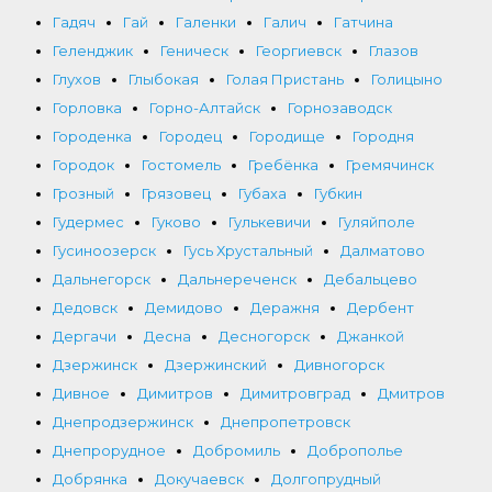
Гадяч
Гай
Галенки
Галич
Гатчина
Геленджик
Геническ
Георгиевск
Глазов
Глухов
Глыбокая
Голая Пристань
Голицыно
Горловка
Горно-Алтайск
Горнозаводск
Городенка
Городец
Городище
Городня
Городок
Гостомель
Гребёнка
Гремячинск
Грозный
Грязовец
Губаха
Губкин
Гудермес
Гуково
Гулькевичи
Гуляйполе
Гусиноозерск
Гусь Хрустальный
Далматово
Дальнегорск
Дальнереченск
Дебальцево
Дедовск
Демидово
Деражня
Дербент
Дергачи
Десна
Десногорск
Джанкой
Дзержинск
Дзержинский
Дивногорск
Дивное
Димитров
Димитровград
Дмитров
Днепродзержинск
Днепропетровск
Днепрорудное
Добромиль
Доброполье
Добрянка
Докучаевск
Долгопрудный