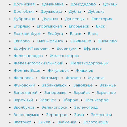
Долинская
Доманёвка
Домодедово
Донецк
Дрогобыч
Дружковка
Дубна
Дубовка
Дубровица
Дудинка
Дунаевцы
Евпатория
Егорлык
Егорлыкская
Егорьевск
Ейск
Екатеринбург
Елабуга
Елань
Елец
Елизово
Еманжелинск
Емильчино
Енакиево
Ерофей-Павлович
Ессентуки
Ефремов
Железноводск
Железногорск
Железногорск-Илимский
Железнодорожный
Жёлтые Воды
Жигулевск
Жидачов
Жирновск
Житомир
Жолква
Жуковка
Жуковский
Забайкальск
Заволжье
Зазимье
Заполярный
Запорожье
Зарайск
Заречное
Заречный
Заринск
Збараж
Звенигород
Здолбунов
Зеленогорск
Зеленоград
Зеленокумск
Зерноград
Зима
Зимовники
Златоуст
Змиёв
Знаменка
Золотоноша