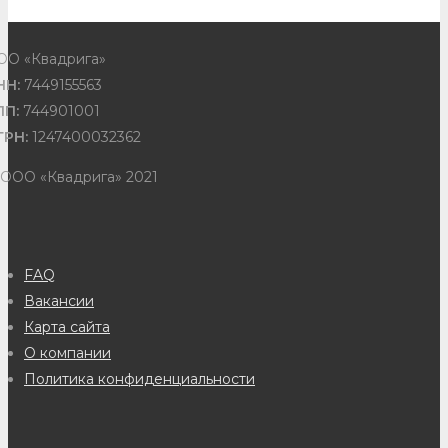
ОО «Квадрига»
НН:
7449155563
ПП:
744901001
ГРН:
1247400032362
 ООО «Квадрига» 2021
FAQ
Вакансии
Карта сайта
О компании
Политика конфиденциальности