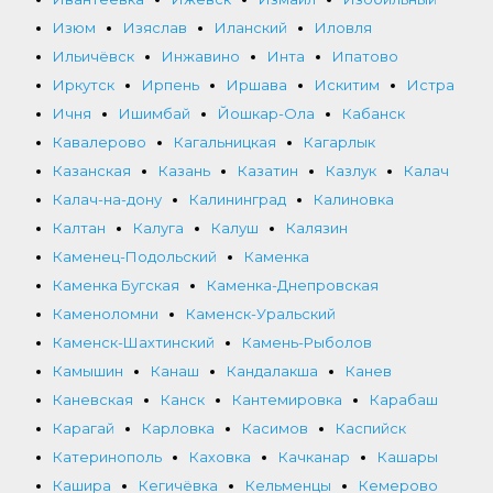
Изюм
Изяслав
Иланский
Иловля
Ильичёвск
Инжавино
Инта
Ипатово
Иркутск
Ирпень
Иршава
Искитим
Истра
Ичня
Ишимбай
Йошкар-Ола
Кабанск
Кавалерово
Кагальницкая
Кагарлык
Казанская
Казань
Казатин
Казлук
Калач
Калач-на-дону
Калининград
Калиновка
Калтан
Калуга
Калуш
Калязин
Каменец-Подольский
Каменка
Каменка Бугская
Каменка-Днепровская
Каменоломни
Каменск-Уральский
Каменск-Шахтинский
Камень-Рыболов
Камышин
Канаш
Кандалакша
Канев
Каневская
Канск
Кантемировка
Карабаш
Карагай
Карловка
Касимов
Каспийск
Катеринополь
Каховка
Качканар
Кашары
Кашира
Кегичёвка
Кельменцы
Кемерово