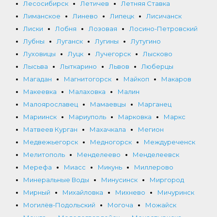
Лесосибирск
Летичев
Летняя Ставка
Лиманское
Линево
Липецк
Лисичанск
Лиски
Лобня
Лозовая
Лосино-Петровский
Лубны
Луганск
Лугины
Лутугино
Луховицы
Луцк
Лучегорск
Лысково
Лысьва
Лыткарино
Львов
Люберцы
Магадан
Магнитогорск
Майкоп
Макаров
Макеевка
Малаховка
Малин
Малоярославец
Мамаевцы
Марганец
Мариинск
Мариуполь
Марковка
Маркс
Матвеев Курган
Махачкала
Мегион
Медвежьегорск
Медногорск
Междуреченск
Мелитополь
Менделеево
Менделеевск
Мерефа
Миасс
Микунь
Миллерово
Минеральные Воды
Минусинск
Миргород
Мирный
Михайловка
Михнево
Мичуринск
Могилёв-Подольский
Могоча
Можайск