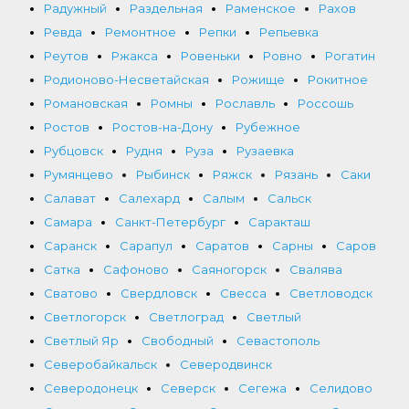
Радужный
Раздельная
Раменское
Рахов
Ревда
Ремонтное
Репки
Репьевка
Реутов
Ржакса
Ровеньки
Ровно
Рогатин
Родионово-Несветайская
Рожище
Рокитное
Романовская
Ромны
Рославль
Россошь
Ростов
Ростов-на-Дону
Рубежное
Рубцовск
Рудня
Руза
Рузаевка
Румянцево
Рыбинск
Ряжск
Рязань
Саки
Салават
Салехард
Салым
Сальск
Самара
Санкт-Петербург
Саракташ
Саранск
Сарапул
Саратов
Сарны
Саров
Сатка
Сафоново
Саяногорск
Свалява
Сватово
Свердловск
Свесса
Светловодск
Светлогорск
Светлоград
Светлый
Светлый Яр
Свободный
Севастополь
Северобайкальск
Северодвинск
Северодонецк
Северск
Сегежа
Селидово