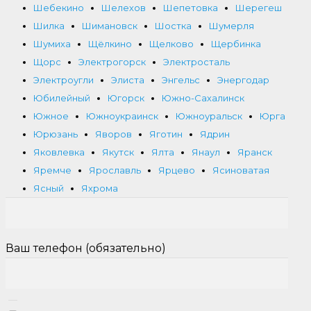
Шебекино
Шелехов
Шепетовка
Шерегеш
Шилка
Шимановск
Шостка
Шумерля
Шумиха
Щёлкино
Щелково
Щербинка
Щорс
Электрогорск
Электросталь
Электроугли
Элиста
Энгельс
Энергодар
Юбилейный
Югорск
Южно-Сахалинск
Южное
Южноукраинск
Южноуральск
Юрга
Юрюзань
Яворов
Яготин
Ядрин
Яковлевка
Якутск
Ялта
Янаул
Яранск
Яремче
Ярославль
Ярцево
Ясиноватая
Ясный
Яхрома
Ваш телефон (обязательно)