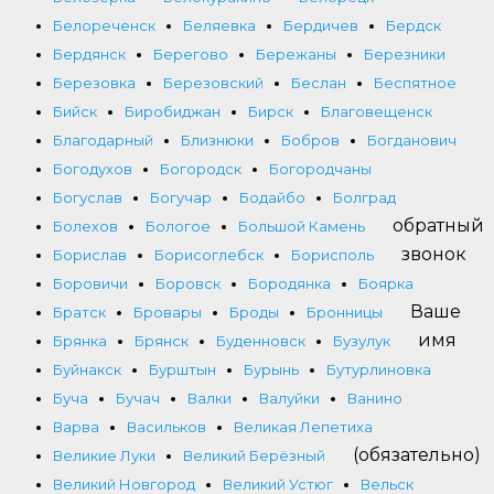
Белореченск
Беляевка
Бердичев
Бердск
Бердянск
Берегово
Бережаны
Березники
Березовка
Березовский
Беслан
Беспятное
Бийск
Биробиджан
Бирск
Благовещенск
Благодарный
Близнюки
Бобров
Богданович
Богодухов
Богородск
Богородчаны
Богуслав
Богучар
Бодайбо
Болград
обратный
Болехов
Бологое
Большой Камень
звонок
Борислав
Борисоглебск
Борисполь
Боровичи
Боровск
Бородянка
Боярка
Ваше
Братск
Бровары
Броды
Бронницы
имя
Брянка
Брянск
Буденновск
Бузулук
Буйнакск
Бурштын
Бурынь
Бутурлиновка
Буча
Бучач
Валки
Валуйки
Ванино
Варва
Васильков
Великая Лепетиха
(обязательно)
Великие Луки
Великий Берёзный
Великий Новгород
Великий Устюг
Вельск