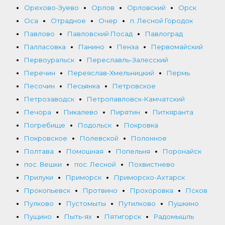
Орехово-Зуево
Орлов
Орловский
Орск
Оса
Отрадное
Очер
п. Лесной Городок
Павлово
Павловский Посад
Павлоград
Палласовка
Панино
Пенза
Первомайский
Первоуральск
Переславль-Залесский
Перечин
Переяслав-Хмельницкий
Пермь
Песочин
Песьянка
Петровское
Петрозаводск
Петропавловск-Камчатский
Печора
Пикалево
Пирятин
Питкяранта
Погребище
Подольск
Покровка
Покровское
Полевской
Полонное
Полтава
Помошная
Попельня
Поронайск
пос. Вешки
пос. Лесной
Похвистнево
Прилуки
Приморск
Приморско-Ахтарск
Прокопьевск
Протвино
Прохоровка
Псков
Пулково
Пустомыты
Путилково
Пушкино
Пущино
Пыть-ях
Пятигорск
Радомышль