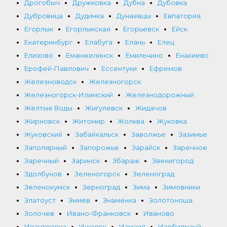
Дрогобыч
Дружковка
Дубна
Дубовка
Дубровица
Дудинка
Дунаевцы
Евпатория
Егорлык
Егорлыкская
Егорьевск
Ейск
Екатеринбург
Елабуга
Елань
Елец
Елизово
Еманжелинск
Емильчино
Енакиево
Ерофей-Павлович
Ессентуки
Ефремов
Железноводск
Железногорск
Железногорск-Илимский
Железнодорожный
Жёлтые Воды
Жигулевск
Жидачов
Жирновск
Житомир
Жолква
Жуковка
Жуковский
Забайкальск
Заволжье
Зазимье
Заполярный
Запорожье
Зарайск
Заречное
Заречный
Заринск
Збараж
Звенигород
Здолбунов
Зеленогорск
Зеленоград
Зеленокумск
Зерноград
Зима
Зимовники
Златоуст
Змиёв
Знаменка
Золотоноша
Золочев
Ивано-Франковск
Иваново
Ивантеевка
Ижевск
Измаил
Изобильный