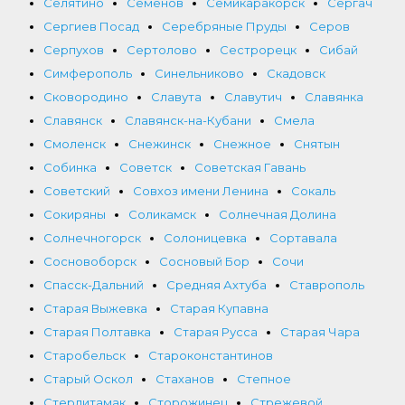
Селятино
Семенов
Семикаракорск
Сергач
Сергиев Посад
Серебряные Пруды
Серов
Серпухов
Сертолово
Сестрорецк
Сибай
Симферополь
Синельниково
Скадовск
Сковородино
Славута
Славутич
Славянка
Славянск
Славянск-на-Кубани
Смела
Смоленск
Снежинск
Снежное
Снятын
Собинка
Советск
Советская Гавань
Советский
Совхоз имени Ленина
Сокаль
Сокиряны
Соликамск
Солнечная Долина
Солнечногорск
Солоницевка
Сортавала
Сосновоборск
Сосновый Бор
Сочи
Спасск-Дальний
Средняя Ахтуба
Ставрополь
Старая Выжевка
Старая Купавна
Старая Полтавка
Старая Русса
Старая Чара
Старобельск
Староконстантинов
Старый Оскол
Стаханов
Степное
Стерлитамак
Сторожинец
Стрежевой