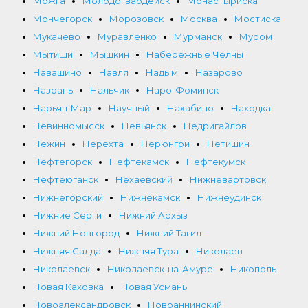
Можга
Молодогвардейск
Монастыриска
Мончегорск
Морозовск
Москва
Мостиска
Мукачево
Муравленко
Мурманск
Муром
Мытищи
Мышкин
Набережные Челны
Навашино
Навля
Надым
Назарово
Назрань
Нальчик
Наро-Фоминск
Нарьян-Мар
Научный
Нахабино
Находка
Невинномысск
Невьянск
Недригайлов
Нежин
Нерехта
Нерюнгри
Нетишин
Нефтегорск
Нефтекамск
Нефтекумск
Нефтеюганск
Нехаевский
Нижневартовск
Нижнегорский
Нижнекамск
Нижнеудинск
Нижние Серги
Нижний Архыз
Нижний Новгород
Нижний Тагил
Нижняя Салда
Нижняя Тура
Николаев
Николаевск
Николаевск-на-Амуре
Никополь
Новая Каховка
Новая Усмань
Новоалександровск
Новоаннинский