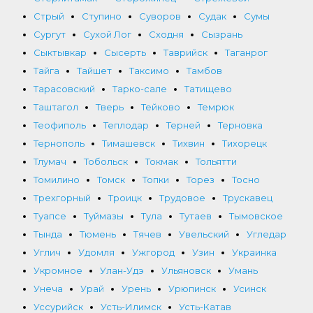
Стрый
Ступино
Суворов
Судак
Сумы
Сургут
Сухой Лог
Сходня
Сызрань
Сыктывкар
Сысерть
Таврийск
Таганрог
Тайга
Тайшет
Таксимо
Тамбов
Тарасовский
Тарко-сале
Татищево
Таштагол
Тверь
Тейково
Темрюк
Теофиполь
Теплодар
Терней
Терновка
Тернополь
Тимашевск
Тихвин
Тихорецк
Тлумач
Тобольск
Токмак
Тольятти
Томилино
Томск
Топки
Торез
Тосно
Трехгорный
Троицк
Трудовое
Трускавец
Туапсе
Туймазы
Тула
Тутаев
Тымовское
Тында
Тюмень
Тячев
Увельский
Угледар
Углич
Удомля
Ужгород
Узин
Украинка
Укромное
Улан-Удэ
Ульяновск
Умань
Унеча
Урай
Урень
Урюпинск
Усинск
Уссурийск
Усть-Илимск
Усть-Катав