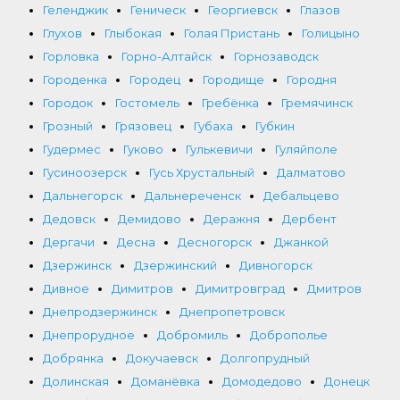
Геленджик
Геническ
Георгиевск
Глазов
Глухов
Глыбокая
Голая Пристань
Голицыно
Горловка
Горно-Алтайск
Горнозаводск
Городенка
Городец
Городище
Городня
Городок
Гостомель
Гребёнка
Гремячинск
Грозный
Грязовец
Губаха
Губкин
Гудермес
Гуково
Гулькевичи
Гуляйполе
Гусиноозерск
Гусь Хрустальный
Далматово
Дальнегорск
Дальнереченск
Дебальцево
Дедовск
Демидово
Деражня
Дербент
Дергачи
Десна
Десногорск
Джанкой
Дзержинск
Дзержинский
Дивногорск
Дивное
Димитров
Димитровград
Дмитров
Днепродзержинск
Днепропетровск
Днепрорудное
Добромиль
Доброполье
Добрянка
Докучаевск
Долгопрудный
Долинская
Доманёвка
Домодедово
Донецк