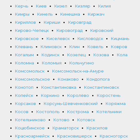
Керчь
Киев
Кизел
Кизляр
Килия
Кимры
Кинель
Кинешма
Киржач
Кириллов
Кириши
Кировград
Кирово-Чепецк
Кировоград
Кировский
Кировское
Киселевск
Кисловодск
Кицмань
Клевань
Климовск
Клин
Ковель
Ковров
Когалым
Кодинск
Козелец
Козова
Кола
Коломна
Коломыя
Кольчугино
Комсомольск
Комсомольск-на-Амуре
Комсомольское
Конаково
Кондопога
Конотоп
Константиновка
Константиновск
Копейск
Коркино
Королёво
Коростень
Корсаков
Корсунь-Шевченковский
Коряжма
Косов
Костополь
Кострома
Котельники
Котельниково
Котово
Котовск
Коцюбинское
Краматорск
Красилов
Красноармейск
Красновишерск
Красногорск