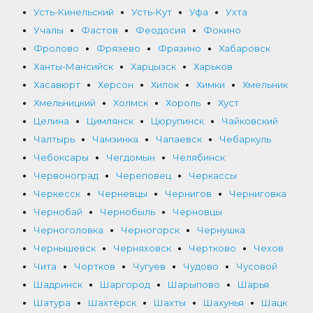
Усть-Кинельский
Усть-Кут
Уфа
Ухта
Учалы
Фастов
Феодосия
Фокино
Фролово
Фрязево
Фрязино
Хабаровск
Ханты-Мансийск
Харцызск
Харьков
Хасавюрт
Херсон
Хилок
Химки
Хмельник
Хмельницкий
Холмск
Хороль
Хуст
Целина
Цимлянск
Цюрупинск
Чайковский
Чалтырь
Чамзинка
Чапаевск
Чебаркуль
Чебоксары
Чегдомын
Челябинск
Червоноград
Череповец
Черкассы
Черкесск
Черневцы
Чернигов
Черниговка
Чернобай
Чернобыль
Черновцы
Черноголовка
Черногорск
Чернушка
Чернышевск
Черняховск
Чертково
Чехов
Чита
Чортков
Чугуев
Чудово
Чусовой
Шадринск
Шаргород
Шарыпово
Шарья
Шатура
Шахтёрск
Шахты
Шахунья
Шацк