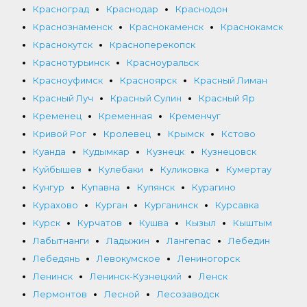
Красноград
Краснодар
Краснодон
Краснознаменск
Краснокаменск
Краснокамск
Краснокутск
Красноперекопск
Краснотурьинск
Красноуральск
Красноуфимск
Красноярск
Красный Лиман
Красный Луч
Красный Сулин
Красный Яр
Кременец
Кременная
Кременчуг
Кривой Рог
Кролевец
Крымск
Кстово
Куанда
Кудымкар
Кузнецк
Кузнецовск
Куйбышев
Кулебаки
Куликовка
Кумертау
Кунгур
Купавна
Купянск
Курагино
Курахово
Курган
Курганинск
Курсавка
Курск
Курчатов
Кушва
Кызыл
Кыштым
Лабытнанги
Ладыжин
Лангепас
Лебедин
Лебедянь
Левокумское
Лениногорск
Ленинск
Ленинск-Кузнецкий
Ленск
Лермонтов
Лесной
Лесозаводск