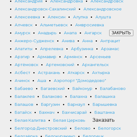
Александрия
Александровка
Александровск
Александровск-Сахалинский
Александровское
Алексеевка
Алексин
Алупка
Алушта
Алчевск
Альметьевск
Амвросиевка
Амурск
Анадырь
Анапа
Ангарск
ЗАКРЫТЬ
Анжеро-Судженск
Анива
Анна
Антрацит
Апатиты
Апрелевка
Арбузинка
Арзамас
Арзгир
Армавир
Армянск
Арсеньев
Артёмовск
Артемовский
Архангельск
Асбест
Астрахань
Аткарск
Ахтырка
Ачинск
Аша
Аэропорт "Домодедово"
Бабаево
Багаевский
Байконур
Балабаново
Балаклея
Балаково
Балахна
Балашиха
Балашов
Баргузин
Барнаул
Барышевка
Батайск
Бахмач
Бахчисарай
Баштанка
Заказать
Белая Калитва
Белая Церковь
Белгород-Днестровский
Белово
Белогорск
Белозёрка
Белокуракино
Белорецк