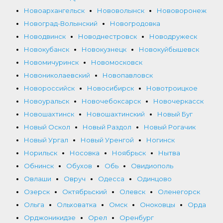
Новоархангельск
Нововолынск
Нововоронеж
Новоград-Волынский
Новогродовка
Новодвинск
Новоднестровск
Новодружеск
Новокубанск
Новокузнецк
Новокуйбышевск
Новомичуринск
Новомосковск
Новониколаевский
Новопавловск
Новороссийск
Новосибирск
Новотроицкое
Новоуральск
Новочебоксарск
Новочеркасск
Новошахтинск
Новошахтинский
Новый Буг
Новый Оскол
Новый Раздол
Новый Рогачик
Новый Ургал
Новый Уренгой
Ногинск
Норильск
Носовка
Ноябрьск
Нытва
Обнинск
Обухов
Обь
Овидиополь
Овлаши
Овруч
Одесса
Одинцово
Озерск
Октябрьский
Олевск
Оленегорск
Ольга
Ольховатка
Омск
Оноковцы
Орда
Орджоникидзе
Орел
Оренбург