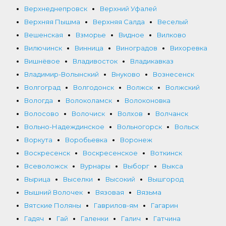
Верхнеднепровск
Верхний Уфалей
Верхняя Пышма
Верхняя Салда
Веселый
Вешенская
Взморье
Видное
Вилково
Вилючинск
Винница
Виноградов
Вихоревка
Вишнёвое
Владивосток
Владикавказ
Владимир-Волынский
Внуково
Вознесенск
Волгоград
Волгодонск
Волжск
Волжский
Вологда
Волоколамск
Волоконовка
Волосово
Волочиск
Волхов
Волчанск
Вольно-Надеждинское
Вольногорск
Вольск
Воркута
Воробьевка
Воронеж
Воскресенск
Воскресенское
Воткинск
Всеволожск
Вурнары
Выборг
Выкса
Вырица
Выселки
Высокий
Вышгород
Вышний Волочек
Вязовая
Вязьма
Вятские Поляны
Гаврилов-ям
Гагарин
Гадяч
Гай
Галенки
Галич
Гатчина