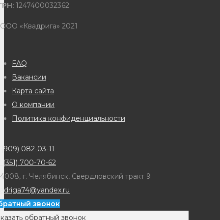
ГРН:
1247400032362
 ООО «Квадрига» 2021
FAQ
Вакансии
Карта сайта
О компании
Политика конфиденциальности
(909) 082-03-11
 (351) 700-70-62
4008, г. Челябинск, Свердловский тракт 9
adriga74@yandex.ru
братный звонок
казать обратный звонок