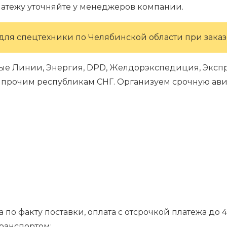
латежу уточняйте у менеджеров компании.
для спецтехники по Челябинской области при заказе
ые Линии, Энергия, DPD, Желдорэкспедиция, Экспре
 и прочим республикам СНГ. Организуем срочную ави
 по факту поставки, оплата с отсрочкой платежа до 4
транспортом;