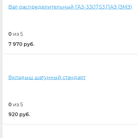
Вал распределительный ГАЗ-3307,53,ПАЗ (ЗМЗ)
0
из 5
7 970
руб.
Вкладыш шатунный стандарт
0
из 5
920
руб.