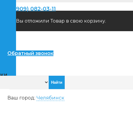
+7(909) 082-03-11
Вы отложили
Товар
в свою корзину.
пители
Обратный звонок
ики
Ваш город:
Челябинск