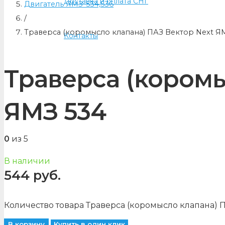
Доставка и оплата СНГ
Двигатель ЯМЗ-534,536
/
Траверса (коромысло клапана) ПАЗ Вектор Next Я
Контакты
Траверса (коромы
ЯМЗ 534
0
из 5
В наличии
544
руб.
Количество товара Траверса (коромысло клапана) 
В корзину
Купить в один клик