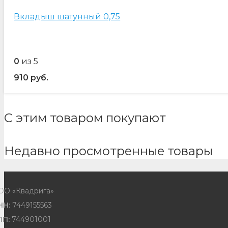
Вкладыш шатунный 0,75
0
из 5
910
руб.
С этим товаром покупают
Недавно просмотренные товары
ОО «Квадрига»
НН:
7449155563
ПП:
744901001